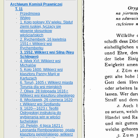
Archiwum Komisji Prawniczej
T. 11
Przedmowa
Wstęp
1. Koło połowy XV wieku. Statut
ziemi ruskiej, tyczący się
głownie stosunkow
włościańskich
2. Rychemberk, 16 kwietnia
1551 r. Wilkierz wsi
Rychemberku
3. 1552. Wilkierz wsi Silna (Neu
Schlingen)
4. Wiek XVI. Wilkierz wsi
Michalów
5. Koło 1600. Wilkierz wsi
klasztoru Panny Marji w
Kartuzach
6. Toruń, 1605 r. Wilkierz miasta
Torunia dla wsi miejskich
7. Oliwa, 28 listopada 1616 r.
Wilkierz wsi klasztoru oliwskiego
8. Włocławek, 26 czerwca 1620
r. Wilkierz wsi Szotlandu
9. 1620—1623 r. Teofili
Ostrogskiej instrukcja do
wybierania win w włości
tuchelskiej
10. Pelplin, 4 lipca 1621 r.
Leonarda Rembowskiego, opata
klasztoru pelplińskiego, wilkierz