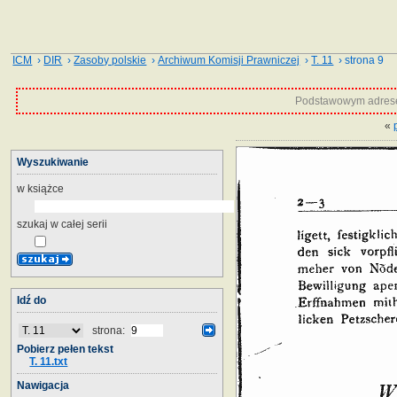
ICM
›
DIR
›
Zasoby polskie
›
Archiwum Komisji Prawniczej
›
T. 11
› strona 9
Podstawowym adrese
«
Wyszukiwanie
w książce
szukaj w całej serii
Idź do
strona:
Pobierz pełen tekst
T. 11.txt
Nawigacja