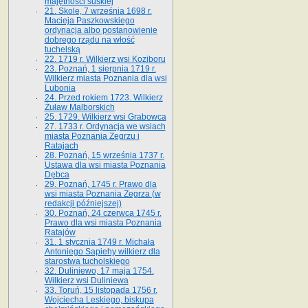
majętności suskiej
21. Skole, 7 września 1698 r.
Macieja Paszkowskiego
ordynacja albo postanowienie
dobrego rządu na włość
tuchelską
22. 1719 r. Wilkierz wsi Koziboru
23. Poznań, 1 sierpnia 1719 r.
Wilkierz miasta Poznania dla wsi
Lubonia
24. Przed rokiem 1723. Wilkierz
Żuław Malborskich
25. 1729. Wilkierz wsi Grabowca
27. 1733 r. Ordynacja we wsiach
miasta Poznania Zegrzu i
Ratajach
28. Poznań, 15 września 1737 r.
Ustawa dla wsi miasta Poznania
Dębca
29. Poznań, 1745 r. Prawo dla
wsi miasta Poznania Zegrza (w
redakcji późniejszej)
30. Poznań, 24 czerwca 1745 r.
Prawo dla wsi miasta Poznania
Ratajów
31. 1 stycznia 1749 r. Michała
Antoniego Sapiehy wilkierz dla
starostwa tucholskiego
32. Duliniewo, 17 maja 1754.
Wilkierz wsi Duliniewa
33. Toruń, 15 listopada 1756 r.
Wojciecha Leskiego, biskupa