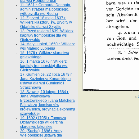
dla wsi Hoppenbruch
11. 1631 r. Gerharda Denhofa,
administratora malborskiego,
wilkierz dla wsi Rudna
12. Z przed 18 maja 1637 r.
Wilkierz klasztoru św. Brygity w
Gdańsku dla wsi Szydlic
13. Przed rokiem 1639. Wilkierz
kapituły fromborskiej dla wsi
Gietrzwałdu
14. Mały Lubień, 1650 r. Wilkierz
wsi Małego Lubienia
15. 1676 r. Wilkierz starostwa
gniewskiego
16. 1 marca 1676 r. Wilkierz
kapituły fromborskiej dla wsi
Gietrzwałdu
17. Gumienice, 22 lipca 1679 r.
Jana Kazimierza Konarskiego
ustawa dla wsi Gumienic i
Straszniowa
18. Szawle, 10 lutego 1684 r.
Jana Władysława
«
Brzostowskiego i Jana Malchera
Billewicza, komisarzów
królewskich, ordynacja ekonomji
szawelskiej
19. 1692 (1705) r. Tomasza
Działyńskiego wilkierz na
starostwo łąkorskie
20. (Sucha), 1696 r. Anny
Wielopolskiej ustawa dla