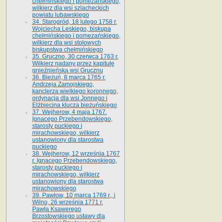
chełmińskiego i pomezańskiego,
wilkierz dla wsi szlacheckich
powiatu lubawskiego
34. Starogród, 18 lutego 1758 r.
Wojciecha Leskiego, biskupa
chełmińskiego i pomezańskiego,
wilkierz dla wsi stołowych
biskupstwa chełmińskiego
35. Gruczno, 30 czerwca 1763 r.
Wilkierz nadany przez kapitułę
gnieźnieńską wsi Grucznu
36. Bieżuń, 8 marca 1765 r.
Andrzeja Zamojskiego,
kanclerza wielkiego koronnego,
ordynacja dla wsi Jonnego i
Elżbiecina klucza bieżuńskiego
37. Wejherow, 4 maja 1767.
Ignacego Przebendowskiego,
starosty puckiego i
mirachowskiego, wilkierz
ustanowiony dla starostwa
puckiego
38. Wejherow, 12 września 1767
r. Ignacego Przebendowskiego,
starosty puckiego i
mirachowskiego, wilkierz
ustanowiony dla starostwa
mirachowskiego
39. Pawłow, 10 marca 1769 r., i
Wilno, 26 września 1771 r.
Pawła Ksawerego
Brzostowskiego ustawy dla