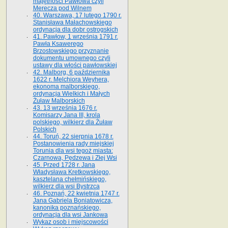
majętności Pawłowa czyli
Merecza pod Wilnem
40. Warszawa, 17 lutego 1790 r.
Stanisława Małachowskiego
ordynacja dla dobr ostrogskich
41. Pawłow, 1 września 1791 r.
Pawła Ksawerego
Brzostowskiego przyznanie
dokumentu umownego czyli
ustawy dla włości pawłowskiej
42. Malborg, 6 października
1622 r. Melchiora Weyhera,
ekonoma malborskiego,
ordynacja Wielkich i Małych
Żuław Malborskich
43. 13 września 1676 r.
Komisarzy Jana III, krola
polskiego, wilkierz dla Żuław
Polskich
44. Toruń, 22 sierpnia 1678 r.
Postanowienia rady miejskiej
Torunia dla wsi tegoż miasta:
Czarnowa, Pędzewa i Złej Wsi
45. Przed 1728 r. Jana
Władysława Kretkowskiego,
kasztelana chełmińskiego,
wilkierz dla wsi Bystrzca
46. Poznań, 22 kwietnia 1747 r.
Jana Gabriela Boniatowicza,
kanonika poznańskiego,
ordynacja dla wsi Jankowa
Wykaz osob i miejscowości