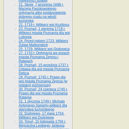
majętności suskiej
21. Skole, 7 września 1698 r.
Macieja Paszkowskiego
ordynacja albo postanowienie
dobrego rządu na włość
tuchelską
22. 1719 r. Wilkierz wsi Koziboru
23. Poznań, 1 sierpnia 1719 r.
Wilkierz miasta Poznania dla wsi
Lubonia
24. Przed rokiem 1723. Wilkierz
Żuław Malborskich
25. 1729. Wilkierz wsi Grabowca
27. 1733 r. Ordynacja we wsiach
miasta Poznania Zegrzu i
Ratajach
28. Poznań, 15 września 1737 r.
Ustawa dla wsi miasta Poznania
Dębca
29. Poznań, 1745 r. Prawo dla
wsi miasta Poznania Zegrza (w
redakcji późniejszej)
30. Poznań, 24 czerwca 1745 r.
Prawo dla wsi miasta Poznania
Ratajów
31. 1 stycznia 1749 r. Michała
Antoniego Sapiehy wilkierz dla
starostwa tucholskiego
32. Duliniewo, 17 maja 1754.
Wilkierz wsi Duliniewa
33. Toruń, 15 listopada 1756 r.
Wojciecha Leskiego, biskupa