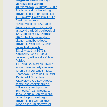
majętności Pawłowa czyli
Merecza pod Wilnem
40. Warszawa, 17 lutego 1790 r.
Stanisława Małachowskiego
ordynacja dla dobr ostrogskich
41. Pawłow, 1 września 1791 r.
Pawła Ksawerego
Brzostowskiego przyznanie
dokumentu umownego czyli
ustawy dla włości pawłowskiej
42. Malborg, 6 października
1622 r. Melchiora Weyhera,
ekonoma malborskiego,
ordynacja Wielkich i Małych
Żuław Malborskich
43. 13 września 1676 r.
Komisarzy Jana III, krola
polskiego, wilkierz dla Żuław
Polskich
44. Toruń, 22 sierpnia 1678 r.
Postanowienia rady miejskiej
Torunia dla wsi tegoż miasta:
Czarnowa, Pędzewa i Złej Wsi
45. Przed 1728 r. Jana
Władysława Kretkowskiego,
kasztelana chełmińskiego,
wilkierz dla wsi Bystrzca
46. Poznań, 22 kwietnia 1747 r.
Jana Gabriela Boniatowicza,
kanonika poznańskiego,
ordynacja dla wsi Jankowa
Wykaz osob i miejscowości