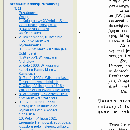
Archiwum Komisji Prawniczej
T. 11
Przedmowa
Wstęp
1. Koło połowy XV wieku. Statut
ziemi ruskiej, tyczący się
głownie stosunkow
włościańskich
2. Rychemberk, 16 kwietnia
1551 r. Wilkierz wsi
Rychemberku
3. 1552. Wilkierz wsi Silna (Neu
Schlingen)
4. Wiek XVI. Wilkierz wsi
Michalów
5. Koło 1600. Wilkierz wsi
klasztoru Panny Marji w
Kartuzach
6. Toruń, 1605 r. Wilkierz miasta
Torunia dla wsi miejskich
7. Oliwa, 28 listopada 1616 r.
Wilkierz wsi klasztoru oliwskiego
8. Włocławek, 26 czerwca 1620
r. Wilkierz wsi Szotlandu
9. 1620—1623 r. Teofili
Ostrogskiej instrukcja do
wybierania win w włości
tuchelskiej
10. Pelplin, 4 lipca 1621 r.
Leonarda Rembowskiego, opata
klasztoru pelplińskiego, wilkierz