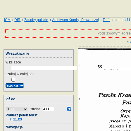
ICM
›
DIR
›
Zasoby polskie
›
Archiwum Komisji Prawniczej
›
T. 11
› strona 411
Podstawowym adrese
«
Wyszukiwanie
w książce
szukaj w całej serii
Idź do
strona:
Pobierz pełen tekst
T. 11.txt
Nawigacja