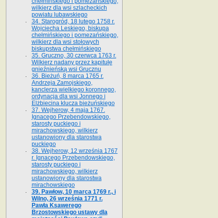
chełmińskiego i pomezańskiego,
wilkierz dla wsi szlacheckich
powiatu lubawskiego
34. Starogród, 18 lutego 1758 r.
Wojciecha Leskiego, biskupa
chełmińskiego i pomezańskiego,
wilkierz dla wsi stołowych
biskupstwa chełmińskiego
35. Gruczno, 30 czerwca 1763 r.
Wilkierz nadany przez kapitułę
gnieźnieńską wsi Grucznu
36. Bieżuń, 8 marca 1765 r.
Andrzeja Zamojskiego,
kanclerza wielkiego koronnego,
ordynacja dla wsi Jonnego i
Elżbiecina klucza bieżuńskiego
37. Wejherow, 4 maja 1767.
Ignacego Przebendowskiego,
starosty puckiego i
mirachowskiego, wilkierz
ustanowiony dla starostwa
puckiego
38. Wejherow, 12 września 1767
r. Ignacego Przebendowskiego,
starosty puckiego i
mirachowskiego, wilkierz
ustanowiony dla starostwa
mirachowskiego
39. Pawłow, 10 marca 1769 r., i
Wilno, 26 września 1771 r.
Pawła Ksawerego
Brzostowskiego ustawy dla