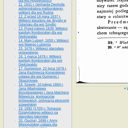
dla wsi Hoppenbruch
11. 1631 r. Gerharda Denhofa,
administratora malborskiego,
wilkierz dla wsi Rudna
12. Z przed 18 maja 1637 r.
Wilkierz klasztoru św. Brygity w
Gdańsku dla wsi Szydlic
13. Przed rokiem 1639. Wilkierz
kapituły fromborskiej dla wsi
Gietrzwałdu
14. Mały Lubień, 1650 r. Wilkierz
wsi Małego Lubienia
15. 1676 r. Wilkierz starostwa
gniewskiego
16. 1 marca 1676 r. Wilkierz
kapituły fromborskiej dla wsi
Gietrzwałdu
17. Gumienice, 22 lipca 1679 r.
Jana Kazimierza Konarskiego
ustawa dla wsi Gumienic i
Straszniowa
18. Szawle, 10 lutego 1684 r.
«
Jana Władysława
Brzostowskiego i Jana Malchera
Billewicza, komisarzów
królewskich, ordynacja ekonomji
szawelskiej
19. 1692 (1705) r. Tomasza
Działyńskiego wilkierz na
starostwo łąkorskie
20. (Sucha), 1696 r. Anny
Wielopolskiej ustawa dla