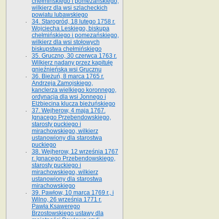
chełmińskiego i pomezańskiego,
wilkierz dla wsi szlacheckich
powiatu lubawskiego
34. Starogród, 18 lutego 1758 r.
Wojciecha Leskiego, biskupa
chełmińskiego i pomezańskiego,
wilkierz dla wsi stołowych
biskupstwa chełmińskiego
35. Gruczno, 30 czerwca 1763 r.
Wilkierz nadany przez kapitułę
gnieźnieńską wsi Grucznu
36. Bieżuń, 8 marca 1765 r.
Andrzeja Zamojskiego,
kanclerza wielkiego koronnego,
ordynacja dla wsi Jonnego i
Elżbiecina klucza bieżuńskiego
37. Wejherow, 4 maja 1767.
Ignacego Przebendowskiego,
starosty puckiego i
mirachowskiego, wilkierz
ustanowiony dla starostwa
puckiego
38. Wejherow, 12 września 1767
r. Ignacego Przebendowskiego,
starosty puckiego i
mirachowskiego, wilkierz
ustanowiony dla starostwa
mirachowskiego
39. Pawłow, 10 marca 1769 r., i
Wilno, 26 września 1771 r.
Pawła Ksawerego
Brzostowskiego ustawy dla