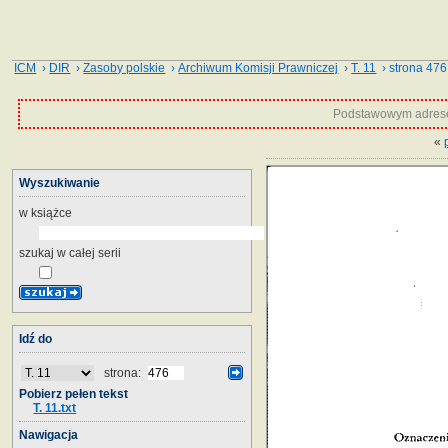
ICM
›
DIR
›
Zasoby polskie
›
Archiwum Komisji Prawniczej
›
T. 11
› strona 476
Podstawowym adrese
«
Wyszukiwanie
w książce
szukaj w całej serii
Idź do
strona:
Pobierz pełen tekst
T. 11.txt
Nawigacja