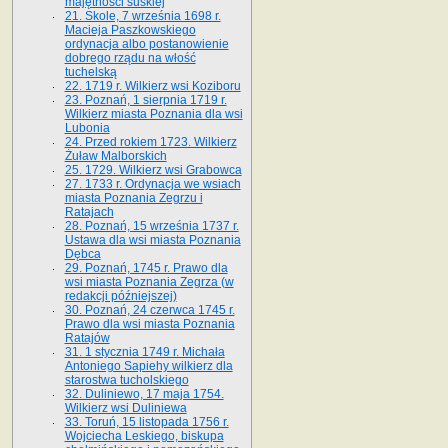
majętności suskiej
21. Skole, 7 września 1698 r.
Macieja Paszkowskiego
ordynacja albo postanowienie
dobrego rządu na włość
tuchelską
22. 1719 r. Wilkierz wsi Koziboru
23. Poznań, 1 sierpnia 1719 r.
Wilkierz miasta Poznania dla wsi
Lubonia
24. Przed rokiem 1723. Wilkierz
Żuław Malborskich
25. 1729. Wilkierz wsi Grabowca
27. 1733 r. Ordynacja we wsiach
miasta Poznania Zegrzu i
Ratajach
28. Poznań, 15 września 1737 r.
Ustawa dla wsi miasta Poznania
Dębca
29. Poznań, 1745 r. Prawo dla
wsi miasta Poznania Zegrza (w
redakcji późniejszej)
30. Poznań, 24 czerwca 1745 r.
Prawo dla wsi miasta Poznania
Ratajów
31. 1 stycznia 1749 r. Michała
Antoniego Sapiehy wilkierz dla
starostwa tucholskiego
32. Duliniewo, 17 maja 1754.
Wilkierz wsi Duliniewa
33. Toruń, 15 listopada 1756 r.
Wojciecha Leskiego, biskupa