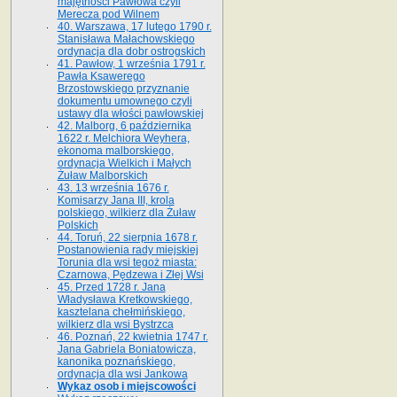
majętności Pawłowa czyli
Merecza pod Wilnem
40. Warszawa, 17 lutego 1790 r.
Stanisława Małachowskiego
ordynacja dla dobr ostrogskich
41. Pawłow, 1 września 1791 r.
Pawła Ksawerego
Brzostowskiego przyznanie
dokumentu umownego czyli
ustawy dla włości pawłowskiej
42. Malborg, 6 października
1622 r. Melchiora Weyhera,
ekonoma malborskiego,
ordynacja Wielkich i Małych
Żuław Malborskich
43. 13 września 1676 r.
Komisarzy Jana III, krola
polskiego, wilkierz dla Żuław
Polskich
44. Toruń, 22 sierpnia 1678 r.
Postanowienia rady miejskiej
Torunia dla wsi tegoż miasta:
Czarnowa, Pędzewa i Złej Wsi
45. Przed 1728 r. Jana
Władysława Kretkowskiego,
kasztelana chełmińskiego,
wilkierz dla wsi Bystrzca
46. Poznań, 22 kwietnia 1747 r.
Jana Gabriela Boniatowicza,
kanonika poznańskiego,
ordynacja dla wsi Jankowa
Wykaz osob i miejscowości