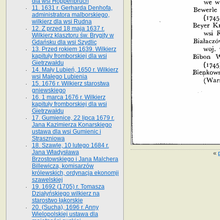
dla wsi Hoppenbruch
11. 1631 r. Gerharda Denhofa,
administratora malborskiego,
wilkierz dla wsi Rudna
12. Z przed 18 maja 1637 r.
Wilkierz klasztoru św. Brygity w
Gdańsku dla wsi Szydlic
13. Przed rokiem 1639. Wilkierz
kapituły fromborskiej dla wsi
Gietrzwałdu
14. Mały Lubień, 1650 r. Wilkierz
wsi Małego Lubienia
15. 1676 r. Wilkierz starostwa
gniewskiego
16. 1 marca 1676 r. Wilkierz
kapituły fromborskiej dla wsi
Gietrzwałdu
17. Gumienice, 22 lipca 1679 r.
Jana Kazimierza Konarskiego
ustawa dla wsi Gumienic i
Straszniowa
18. Szawle, 10 lutego 1684 r.
Jana Władysława
«
Brzostowskiego i Jana Malchera
Billewicza, komisarzów
królewskich, ordynacja ekonomji
szawelskiej
19. 1692 (1705) r. Tomasza
Działyńskiego wilkierz na
starostwo łąkorskie
20. (Sucha), 1696 r. Anny
Wielopolskiej ustawa dla