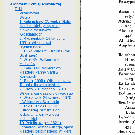
Archiwum Komisji Prawniczej
T. 11
Przedmowa
Wstęp
1. Koło połowy XV wieku. Statut
ziemi ruskiej, tyczący się
głownie stosunkow
włościańskich
2. Rychemberk, 16 kwietnia
1551 r. Wilkierz wsi
Rychemberku
3. 1552. Wilkierz wsi Silna (Neu
Schlingen)
4. Wiek XVI. Wilkierz wsi
Michalów
5. Koło 1600. Wilkierz wsi
klasztoru Panny Marji w
Kartuzach
6. Toruń, 1605 r. Wilkierz miasta
Torunia dla wsi miejskich
7. Oliwa, 28 listopada 1616 r.
Wilkierz wsi klasztoru oliwskiego
8. Włocławek, 26 czerwca 1620
r. Wilkierz wsi Szotlandu
9. 1620—1623 r. Teofili
Ostrogskiej instrukcja do
wybierania win w włości
tuchelskiej
10. Pelplin, 4 lipca 1621 r.
Leonarda Rembowskiego, opata
klasztoru pelplińskiego, wilkierz