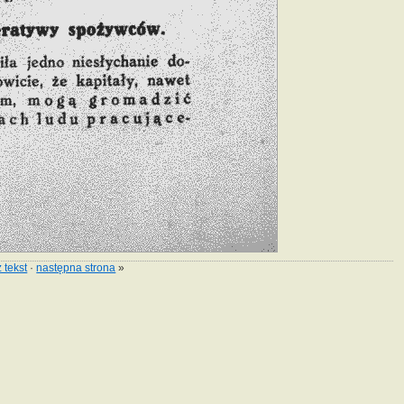
 tekst
·
następna strona
»