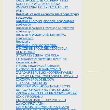
IDEJE SPOŁECZNE KOOPERATYZMU
KOOPERATYWA JAKO SPRAWA
WYZWOLENIA LUDU PRACUJĄCEGO
Wstęp
Rozdział I Zasada ekonomiczna Kooperatywy
spożywców
Rozdział II Korzyści jakie daje Kooperatywa
spożywców
Rozdział III Związek i instytucje Kooperatyw
spożywczych
Rozdział IV Wytwórczość Kooperatyw
spożywczych
Rozdział V
Rozdział VI Idee kooperatyzmu
ZNACZENIE SPÓŁDZIELCZOŚCI DLA
DEMOKRACJI
STOWARZYSZENIA I ICH ROLA
I. O stowarzyszeniu wogóle (czem jest
stowarzyszenie)
II. Formy stowarzyszeń ludowych
O ZNACZENIU STOWARZYSZEŃ
ZASADA RESPUBLIKI KOOPERATYWNEJ
LISTY W SPRAWIE ZWOŁANIA PIERWSZYCH
ZJAZDÓW SPÓŁDZIELCÓW
ETYKA A REWOLUCJA
PROGRAM WYKŁADÓW NOWEJ ETYKI
USTAWA STOWARZYSZENIA „KOMUNA"
ZMOWA POWSZECHNA PRZECIW RZĄDOWI
SZKIC PROGRAMU
ORGANIZACJA KULTURY POLSKIEJ
ZWIĄZKI PRZYJAŹNI
CZEM MAJĄ BYĆ ZWIĄZKI PRZYJAŹNI