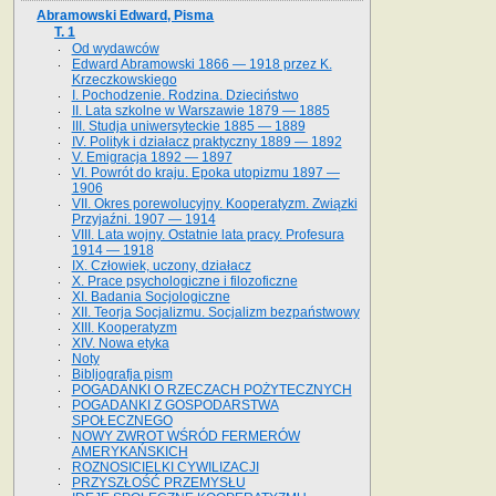
Abramowski Edward, Pisma
T. 1
Od wydawców
Edward Abramowski 1866 — 1918 przez K.
Krzeczkowskiego
I. Pochodzenie. Rodzina. Dzieciństwo
II. Lata szkolne w Warszawie 1879 — 1885
III. Studja uniwersyteckie 1885 — 1889
IV. Polityk i działacz praktyczny 1889 — 1892
V. Emigracja 1892 — 1897
VI. Powrót do kraju. Epoka utopizmu 1897 —
1906
VII. Okres porewolucyjny. Kooperatyzm. Związki
Przyjaźni. 1907 — 1914
VIII. Lata wojny. Ostatnie lata pracy. Profesura
1914 — 1918
IX. Człowiek, uczony, działacz
X. Prace psychologiczne i filozoficzne
XI. Badania Socjologiczne
XII. Teorja Socjalizmu. Socjalizm bezpaństwowy
XIII. Kooperatyzm
XIV. Nowa etyka
Noty
Bibljografja pism
POGADANKI O RZECZACH POŻYTECZNYCH
POGADANKI Z GOSPODARSTWA
SPOŁECZNEGO
NOWY ZWROT WŚRÓD FERMERÓW
AMERYKAŃSKICH
ROZNOSICIELKI CYWILIZACJI
PRZYSZŁOŚĆ PRZEMYSŁU