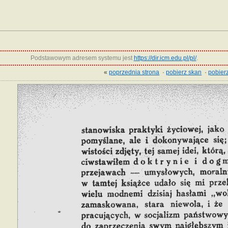
Podstawowym adresem systemu jest
https://dir.icm.edu.pl/pl/
.
«
poprzednia strona
·
pobierz skan
·
pobierz