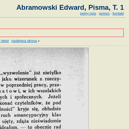
Abramowski Edward, Pisma, T. 1
pełny opis
·
pomoc
·
kontakt
 tekst
·
następna strona
»