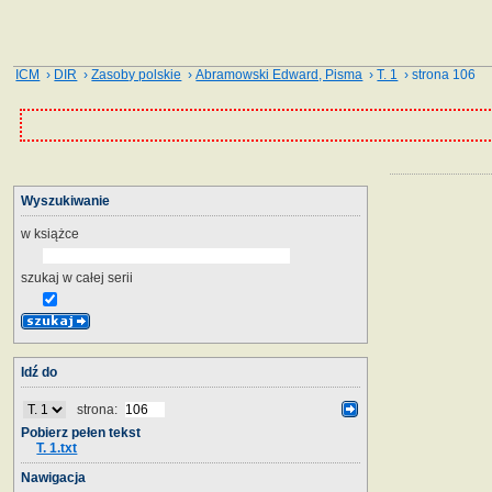
ICM
›
DIR
›
Zasoby polskie
›
Abramowski Edward, Pisma
›
T. 1
› strona 106
Wyszukiwanie
w książce
szukaj w całej serii
Idź do
strona:
Pobierz pełen tekst
T. 1.txt
Nawigacja