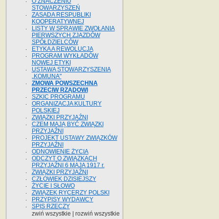
O ZNACZENIU
STOWARZYSZEŃ
ZASADA RESPUBLIKI
KOOPERATYWNEJ
LISTY W SPRAWIE ZWOŁANIA
PIERWSZYCH ZJAZDÓW
SPÓŁDZIELCÓW
ETYKA A REWOLUCJA
PROGRAM WYKŁADÓW
NOWEJ ETYKI
USTAWA STOWARZYSZENIA
„KOMUNA"
ZMOWA POWSZECHNA
PRZECIW RZĄDOWI
SZKIC PROGRAMU
ORGANIZACJA KULTURY
POLSKIEJ
ZWIĄZKI PRZYJAŹNI
CZEM MAJĄ BYĆ ZWIĄZKI
PRZYJAŹNI
PROJEKT USTAWY ZWIĄZKÓW
PRZYJAŹNI
ODNOWIENIE ŻYCIA
ODCZYT O ZWIĄZKACH
PRZYJAŹNI 6 MAJA 1917 r.
ZWIĄZKI PRZYJAŹNI
CZŁOWIEK DZISIEJSZY
ŻYCIE I SŁOWO
ZWIĄZEK RYCERZY POLSKI
PRZYPISY WYDAWCY
SPIS RZECZY
zwiń wszystkie
|
rozwiń wszystkie