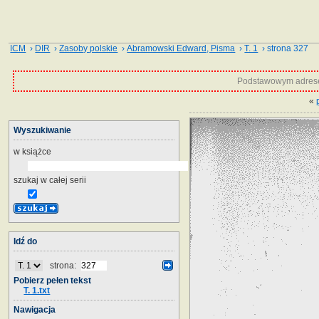
ICM
›
DIR
›
Zasoby polskie
›
Abramowski Edward, Pisma
›
T. 1
› strona 327
Podstawowym adrese
«
Wyszukiwanie
w książce
szukaj w całej serii
Idź do
strona:
Pobierz pełen tekst
T. 1.txt
Nawigacja