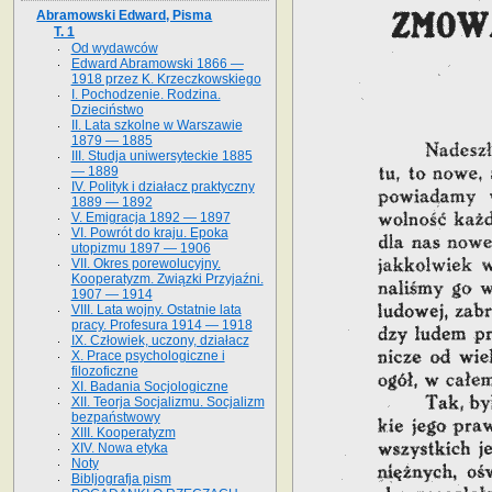
Abramowski Edward, Pisma
T. 1
Od wydawców
Edward Abramowski 1866 —
1918 przez K. Krzeczkowskiego
I. Pochodzenie. Rodzina.
Dzieciństwo
II. Lata szkolne w Warszawie
1879 — 1885
III. Studja uniwersyteckie 1885
— 1889
IV. Polityk i działacz praktyczny
1889 — 1892
V. Emigracja 1892 — 1897
VI. Powrót do kraju. Epoka
utopizmu 1897 — 1906
VII. Okres porewolucyjny.
Kooperatyzm. Związki Przyjaźni.
1907 — 1914
VIII. Lata wojny. Ostatnie lata
pracy. Profesura 1914 — 1918
IX. Człowiek, uczony, działacz
X. Prace psychologiczne i
filozoficzne
XI. Badania Socjologiczne
XII. Teorja Socjalizmu. Socjalizm
bezpaństwowy
XIII. Kooperatyzm
XIV. Nowa etyka
Noty
Bibljografja pism