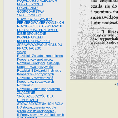
POGADANKI O RZECZACH
POŻYTECZNYCH
POGADANKI Z
GOSPODARSTWA
SPOŁECZNEGO
NOWY ZWROT WŚRÓD
FERMERÓW AMERYKAŃSKICH
ROZNOSICIELKI CYWILIZACJI
PRZYSZŁOŚĆ PRZEMYSŁU
IDEJE SPOŁECZNE
KOOPERATYZMU
KOOPERATYWA JAKO
SPRAWA WYZWOLENIA LUDU
PRACUJĄCEGO
Wstęp
Rozdział I Zasada ekonomiczna
Kooperatywy spożywców
Rozdział II Korzyści jakie daje
Kooperatywa spożywców
Rozdział III Związek i instytucje
Kooperatyw spożywczych
Rozdział IV Wytwórczość
Kooperatyw spożywczych
«
Rozdział V
Rozdział VI Idee kooperatyzmu
ZNACZENIE
SPÓŁDZIELCZOŚCI DLA
DEMOKRACJI
STOWARZYSZENIA I ICH ROLA
I. O stowarzyszeniu wogóle
(czem jest stowarzyszenie)
II. Formy stowarzyszeń ludowych