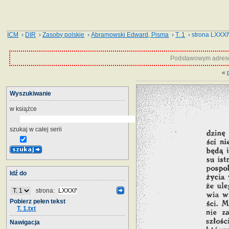
ICM
›
DIR
›
Zasoby polskie
›
Abramowski Edward, Pisma
›
T. 1
› strona LXXX
Podstawowym adrese
«
Wyszukiwanie
w książce
szukaj w całej serii
Idź do
strona:
Pobierz pełen tekst
T. 1.txt
Nawigacja