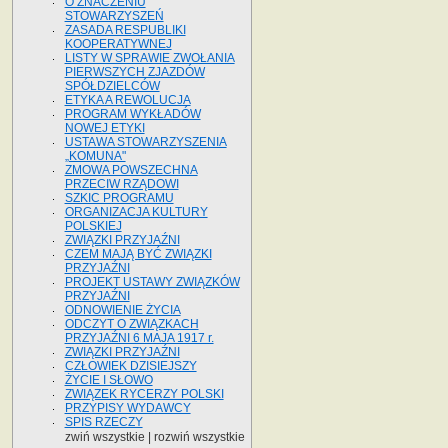
O ZNACZENIU
STOWARZYSZEŃ
ZASADA RESPUBLIKI
KOOPERATYWNEJ
LISTY W SPRAWIE ZWOŁANIA
PIERWSZYCH ZJAZDÓW
SPÓŁDZIELCÓW
ETYKA A REWOLUCJA
PROGRAM WYKŁADÓW
NOWEJ ETYKI
USTAWA STOWARZYSZENIA
„KOMUNA"
ZMOWA POWSZECHNA
PRZECIW RZĄDOWI
SZKIC PROGRAMU
ORGANIZACJA KULTURY
POLSKIEJ
ZWIĄZKI PRZYJAŹNI
CZEM MAJĄ BYĆ ZWIĄZKI
PRZYJAŹNI
PROJEKT USTAWY ZWIĄZKÓW
PRZYJAŹNI
ODNOWIENIE ŻYCIA
ODCZYT O ZWIĄZKACH
PRZYJAŹNI 6 MAJA 1917 r.
ZWIĄZKI PRZYJAŹNI
CZŁOWIEK DZISIEJSZY
ŻYCIE I SŁOWO
ZWIĄZEK RYCERZY POLSKI
PRZYPISY WYDAWCY
SPIS RZECZY
zwiń wszystkie
|
rozwiń wszystkie