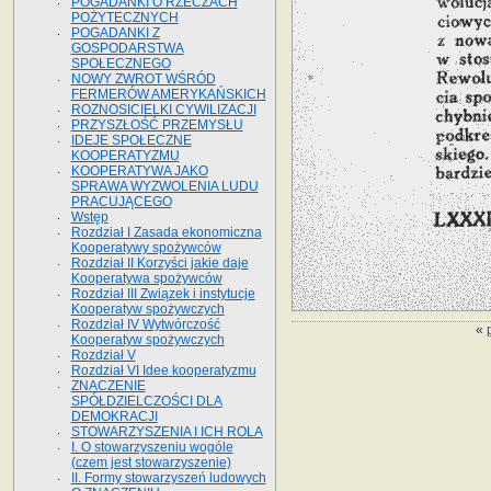
POGADANKI O RZECZACH
POŻYTECZNYCH
POGADANKI Z
GOSPODARSTWA
SPOŁECZNEGO
NOWY ZWROT WŚRÓD
FERMERÓW AMERYKAŃSKICH
ROZNOSICIELKI CYWILIZACJI
PRZYSZŁOŚĆ PRZEMYSŁU
IDEJE SPOŁECZNE
KOOPERATYZMU
KOOPERATYWA JAKO
SPRAWA WYZWOLENIA LUDU
PRACUJĄCEGO
Wstęp
Rozdział I Zasada ekonomiczna
Kooperatywy spożywców
Rozdział II Korzyści jakie daje
Kooperatywa spożywców
Rozdział III Związek i instytucje
Kooperatyw spożywczych
Rozdział IV Wytwórczość
«
Kooperatyw spożywczych
Rozdział V
Rozdział VI Idee kooperatyzmu
ZNACZENIE
SPÓŁDZIELCZOŚCI DLA
DEMOKRACJI
STOWARZYSZENIA I ICH ROLA
I. O stowarzyszeniu wogóle
(czem jest stowarzyszenie)
II. Formy stowarzyszeń ludowych