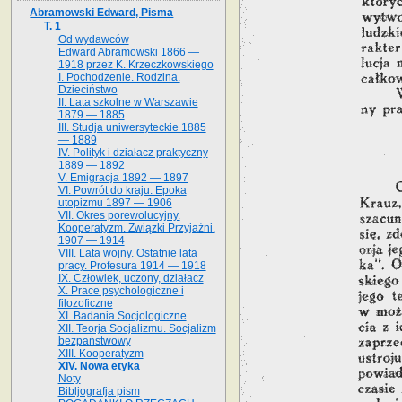
Abramowski Edward, Pisma
T. 1
Od wydawców
Edward Abramowski 1866 —
1918 przez K. Krzeczkowskiego
I. Pochodzenie. Rodzina.
Dzieciństwo
II. Lata szkolne w Warszawie
1879 — 1885
III. Studja uniwersyteckie 1885
— 1889
IV. Polityk i działacz praktyczny
1889 — 1892
V. Emigracja 1892 — 1897
VI. Powrót do kraju. Epoka
utopizmu 1897 — 1906
VII. Okres porewolucyjny.
Kooperatyzm. Związki Przyjaźni.
1907 — 1914
VIII. Lata wojny. Ostatnie lata
pracy. Profesura 1914 — 1918
IX. Człowiek, uczony, działacz
X. Prace psychologiczne i
filozoficzne
XI. Badania Socjologiczne
XII. Teorja Socjalizmu. Socjalizm
bezpaństwowy
XIII. Kooperatyzm
XIV. Nowa etyka
Noty
Bibljografja pism