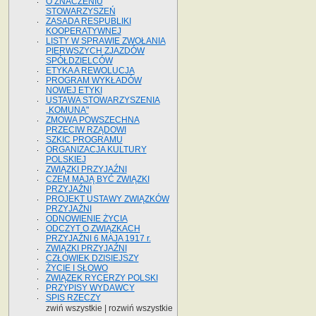
O ZNACZENIU
STOWARZYSZEŃ
ZASADA RESPUBLIKI
KOOPERATYWNEJ
LISTY W SPRAWIE ZWOŁANIA
PIERWSZYCH ZJAZDÓW
SPÓŁDZIELCÓW
ETYKA A REWOLUCJA
PROGRAM WYKŁADÓW
NOWEJ ETYKI
USTAWA STOWARZYSZENIA
„KOMUNA"
ZMOWA POWSZECHNA
PRZECIW RZĄDOWI
SZKIC PROGRAMU
ORGANIZACJA KULTURY
POLSKIEJ
ZWIĄZKI PRZYJAŹNI
CZEM MAJĄ BYĆ ZWIĄZKI
PRZYJAŹNI
PROJEKT USTAWY ZWIĄZKÓW
PRZYJAŹNI
ODNOWIENIE ŻYCIA
ODCZYT O ZWIĄZKACH
PRZYJAŹNI 6 MAJA 1917 r.
ZWIĄZKI PRZYJAŹNI
CZŁOWIEK DZISIEJSZY
ŻYCIE I SŁOWO
ZWIĄZEK RYCERZY POLSKI
PRZYPISY WYDAWCY
SPIS RZECZY
zwiń wszystkie
|
rozwiń wszystkie