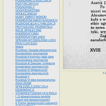
POGADANKI O RZECZACH
POŻYTECZNYCH
POGADANKI Z
GOSPODARSTWA
SPOŁECZNEGO
NOWY ZWROT WŚRÓD
FERMERÓW AMERYKAŃSKICH
ROZNOSICIELKI CYWILIZACJI
PRZYSZŁOŚĆ PRZEMYSŁU
IDEJE SPOŁECZNE
KOOPERATYZMU
KOOPERATYWA JAKO
SPRAWA WYZWOLENIA LUDU
PRACUJĄCEGO
Wstęp
Rozdział I Zasada ekonomiczna
Kooperatywy spożywców
Rozdział II Korzyści jakie daje
Kooperatywa spożywców
Rozdział III Związek i instytucje
Kooperatyw spożywczych
Rozdział IV Wytwórczość
«
Kooperatyw spożywczych
Rozdział V
Rozdział VI Idee kooperatyzmu
ZNACZENIE
SPÓŁDZIELCZOŚCI DLA
DEMOKRACJI
STOWARZYSZENIA I ICH ROLA
I. O stowarzyszeniu wogóle
(czem jest stowarzyszenie)
II. Formy stowarzyszeń ludowych