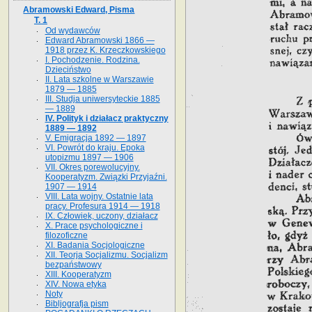
Abramowski Edward, Pisma
T. 1
Od wydawców
Edward Abramowski 1866 —
1918 przez K. Krzeczkowskiego
I. Pochodzenie. Rodzina.
Dzieciństwo
II. Lata szkolne w Warszawie
1879 — 1885
III. Studja uniwersyteckie 1885
— 1889
IV. Polityk i działacz praktyczny
1889 — 1892
V. Emigracja 1892 — 1897
VI. Powrót do kraju. Epoka
utopizmu 1897 — 1906
VII. Okres porewolucyjny.
Kooperatyzm. Związki Przyjaźni.
1907 — 1914
VIII. Lata wojny. Ostatnie lata
pracy. Profesura 1914 — 1918
IX. Człowiek, uczony, działacz
X. Prace psychologiczne i
filozoficzne
XI. Badania Socjologiczne
XII. Teorja Socjalizmu. Socjalizm
bezpaństwowy
XIII. Kooperatyzm
XIV. Nowa etyka
Noty
Bibljografja pism