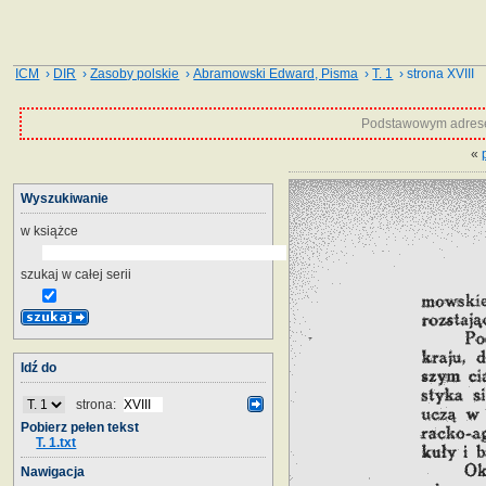
ICM
›
DIR
›
Zasoby polskie
›
Abramowski Edward, Pisma
›
T. 1
› strona XVIII
Podstawowym adrese
«
Wyszukiwanie
w książce
szukaj w całej serii
Idź do
strona:
Pobierz pełen tekst
T. 1.txt
Nawigacja