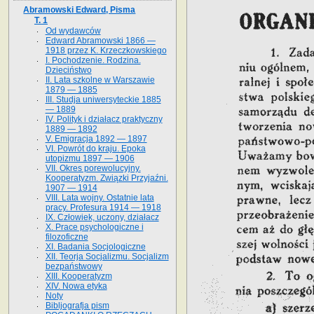
Abramowski Edward, Pisma
T. 1
Od wydawców
Edward Abramowski 1866 —
1918 przez K. Krzeczkowskiego
I. Pochodzenie. Rodzina.
Dzieciństwo
II. Lata szkolne w Warszawie
1879 — 1885
III. Studja uniwersyteckie 1885
— 1889
IV. Polityk i działacz praktyczny
1889 — 1892
V. Emigracja 1892 — 1897
VI. Powrót do kraju. Epoka
utopizmu 1897 — 1906
VII. Okres porewolucyjny.
Kooperatyzm. Związki Przyjaźni.
1907 — 1914
VIII. Lata wojny. Ostatnie lata
pracy. Profesura 1914 — 1918
IX. Człowiek, uczony, działacz
X. Prace psychologiczne i
filozoficzne
XI. Badania Socjologiczne
XII. Teorja Socjalizmu. Socjalizm
bezpaństwowy
XIII. Kooperatyzm
XIV. Nowa etyka
Noty
Bibljografja pism