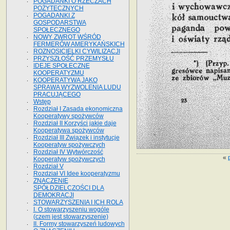
POGADANKI O RZECZACH
POŻYTECZNYCH
POGADANKI Z
GOSPODARSTWA
SPOŁECZNEGO
NOWY ZWROT WŚRÓD
FERMERÓW AMERYKAŃSKICH
ROZNOSICIELKI CYWILIZACJI
PRZYSZŁOŚĆ PRZEMYSŁU
IDEJE SPOŁECZNE
KOOPERATYZMU
KOOPERATYWA JAKO
SPRAWA WYZWOLENIA LUDU
PRACUJĄCEGO
Wstęp
Rozdział I Zasada ekonomiczna
Kooperatywy spożywców
Rozdział II Korzyści jakie daje
Kooperatywa spożywców
Rozdział III Związek i instytucje
Kooperatyw spożywczych
Rozdział IV Wytwórczość
«
Kooperatyw spożywczych
Rozdział V
Rozdział VI Idee kooperatyzmu
ZNACZENIE
SPÓŁDZIELCZOŚCI DLA
DEMOKRACJI
STOWARZYSZENIA I ICH ROLA
I. O stowarzyszeniu wogóle
(czem jest stowarzyszenie)
II. Formy stowarzyszeń ludowych