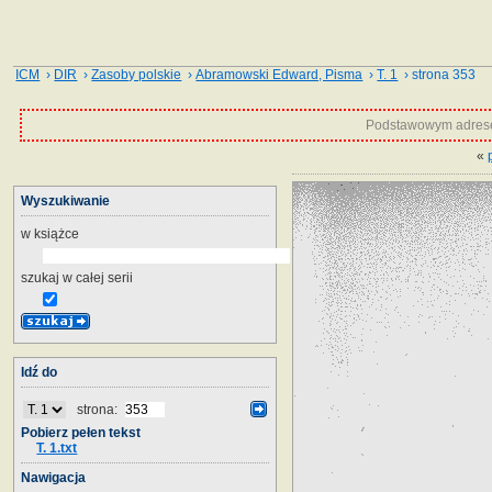
ICM
›
DIR
›
Zasoby polskie
›
Abramowski Edward, Pisma
›
T. 1
› strona 353
Podstawowym adrese
«
Wyszukiwanie
w książce
szukaj w całej serii
Idź do
strona:
Pobierz pełen tekst
T. 1.txt
Nawigacja