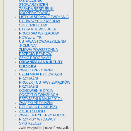
O ZNACZENIU
STOWARZYSZEŃ
ZASADA RESPUBLIKI
KOOPERATYWNEJ
LISTY W SPRAWIE ZWOŁANIA
PIERWSZYCH ZJAZDÓW
SPÓŁDZIELCÓW
ETYKA A REWOLUCJA
PROGRAM WYKŁADÓW
NOWEJ ETYKI
USTAWA STOWARZYSZENIA
„KOMUNA"
ZMOWA POWSZECHNA
PRZECIW RZĄDOWI
SZKIC PROGRAMU
ORGANIZACJA KULTURY
POLSKIEJ
ZWIĄZKI PRZYJAŹNI
CZEM MAJĄ BYĆ ZWIĄZKI
PRZYJAŹNI
PROJEKT USTAWY ZWIĄZKÓW
PRZYJAŹNI
ODNOWIENIE ŻYCIA
ODCZYT O ZWIĄZKACH
PRZYJAŹNI 6 MAJA 1917 r.
ZWIĄZKI PRZYJAŹNI
CZŁOWIEK DZISIEJSZY
ŻYCIE I SŁOWO
ZWIĄZEK RYCERZY POLSKI
PRZYPISY WYDAWCY
SPIS RZECZY
zwiń wszystkie
|
rozwiń wszystkie