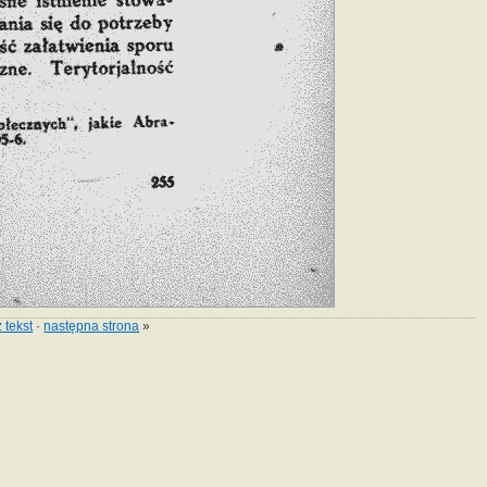
 tekst
·
następna strona
»