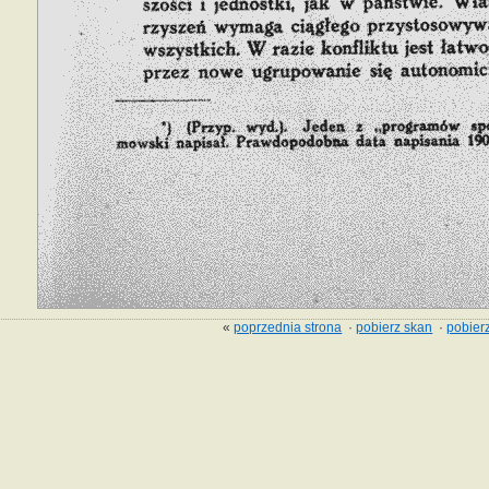
«
poprzednia strona
·
pobierz skan
·
pobierz