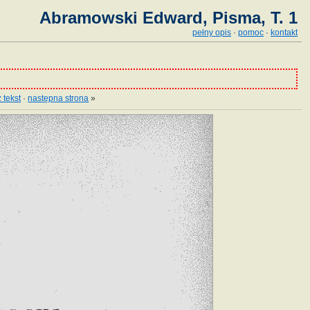
Abramowski Edward, Pisma, T. 1
pełny opis
·
pomoc
·
kontakt
 tekst
·
następna strona
»