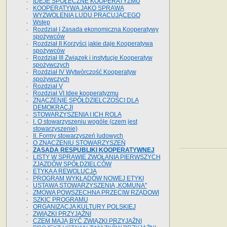
IDEJE SPOŁECZNE KOOPERATYZMU
KOOPERATYWA JAKO SPRAWA
WYZWOLENIA LUDU PRACUJĄCEGO
Wstęp
Rozdział I Zasada ekonomiczna Kooperatywy
spożywców
Rozdział II Korzyści jakie daje Kooperatywa
spożywców
Rozdział III Związek i instytucje Kooperatyw
spożywczych
Rozdział IV Wytwórczość Kooperatyw
spożywczych
Rozdział V
Rozdział VI Idee kooperatyzmu
ZNACZENIE SPÓŁDZIELCZOŚCI DLA
DEMOKRACJI
STOWARZYSZENIA I ICH ROLA
I. O stowarzyszeniu wogóle (czem jest
stowarzyszenie)
II. Formy stowarzyszeń ludowych
O ZNACZENIU STOWARZYSZEŃ
ZASADA RESPUBLIKI KOOPERATYWNEJ
LISTY W SPRAWIE ZWOŁANIA PIERWSZYCH
ZJAZDÓW SPÓŁDZIELCÓW
ETYKA A REWOLUCJA
PROGRAM WYKŁADÓW NOWEJ ETYKI
USTAWA STOWARZYSZENIA „KOMUNA"
ZMOWA POWSZECHNA PRZECIW RZĄDOWI
SZKIC PROGRAMU
ORGANIZACJA KULTURY POLSKIEJ
ZWIĄZKI PRZYJAŹNI
CZEM MAJĄ BYĆ ZWIĄZKI PRZYJAŹNI