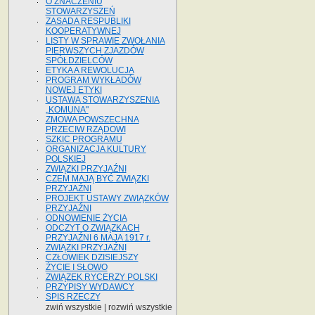
O ZNACZENIU
STOWARZYSZEŃ
ZASADA RESPUBLIKI
KOOPERATYWNEJ
LISTY W SPRAWIE ZWOŁANIA
PIERWSZYCH ZJAZDÓW
SPÓŁDZIELCÓW
ETYKA A REWOLUCJA
PROGRAM WYKŁADÓW
NOWEJ ETYKI
USTAWA STOWARZYSZENIA
„KOMUNA"
ZMOWA POWSZECHNA
PRZECIW RZĄDOWI
SZKIC PROGRAMU
ORGANIZACJA KULTURY
POLSKIEJ
ZWIĄZKI PRZYJAŹNI
CZEM MAJĄ BYĆ ZWIĄZKI
PRZYJAŹNI
PROJEKT USTAWY ZWIĄZKÓW
PRZYJAŹNI
ODNOWIENIE ŻYCIA
ODCZYT O ZWIĄZKACH
PRZYJAŹNI 6 MAJA 1917 r.
ZWIĄZKI PRZYJAŹNI
CZŁOWIEK DZISIEJSZY
ŻYCIE I SŁOWO
ZWIĄZEK RYCERZY POLSKI
PRZYPISY WYDAWCY
SPIS RZECZY
zwiń wszystkie
|
rozwiń wszystkie