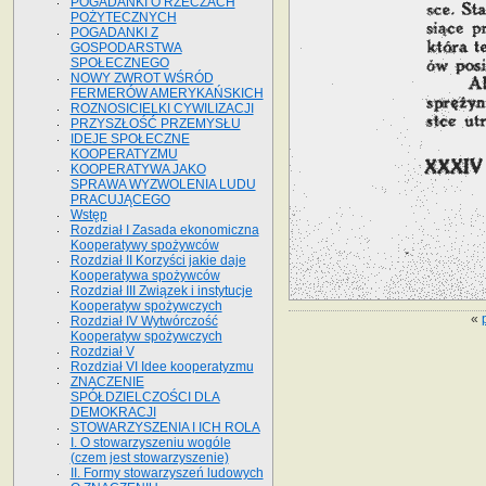
POGADANKI O RZECZACH
POŻYTECZNYCH
POGADANKI Z
GOSPODARSTWA
SPOŁECZNEGO
NOWY ZWROT WŚRÓD
FERMERÓW AMERYKAŃSKICH
ROZNOSICIELKI CYWILIZACJI
PRZYSZŁOŚĆ PRZEMYSŁU
IDEJE SPOŁECZNE
KOOPERATYZMU
KOOPERATYWA JAKO
SPRAWA WYZWOLENIA LUDU
PRACUJĄCEGO
Wstęp
Rozdział I Zasada ekonomiczna
Kooperatywy spożywców
Rozdział II Korzyści jakie daje
Kooperatywa spożywców
Rozdział III Związek i instytucje
Kooperatyw spożywczych
«
Rozdział IV Wytwórczość
Kooperatyw spożywczych
Rozdział V
Rozdział VI Idee kooperatyzmu
ZNACZENIE
SPÓŁDZIELCZOŚCI DLA
DEMOKRACJI
STOWARZYSZENIA I ICH ROLA
I. O stowarzyszeniu wogóle
(czem jest stowarzyszenie)
II. Formy stowarzyszeń ludowych