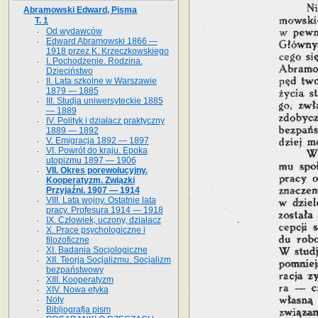
Abramowski Edward, Pisma
T. 1
Od wydawców
Edward Abramowski 1866 —
1918 przez K. Krzeczkowskiego
I. Pochodzenie. Rodzina.
Dzieciństwo
II. Lata szkolne w Warszawie
1879 — 1885
III. Studja uniwersyteckie 1885
— 1889
IV. Polityk i działacz praktyczny
1889 — 1892
V. Emigracja 1892 — 1897
VI. Powrót do kraju. Epoka
utopizmu 1897 — 1906
VII. Okres porewolucyjny.
Kooperatyzm. Związki
Przyjaźni. 1907 — 1914
VIII. Lata wojny. Ostatnie lata
pracy. Profesura 1914 — 1918
IX. Człowiek, uczony, działacz
X. Prace psychologiczne i
filozoficzne
XI. Badania Socjologiczne
XII. Teorja Socjalizmu. Socjalizm
bezpaństwowy
XIII. Kooperatyzm
XIV. Nowa etyka
Noty
Bibljografja pism