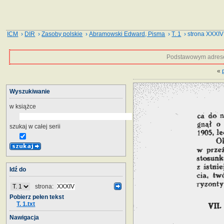
ICM
›
DIR
›
Zasoby polskie
›
Abramowski Edward, Pisma
›
T. 1
› strona XXXIV
Podstawowym adrese
«
Wyszukiwanie
w książce
szukaj w całej serii
Idź do
strona:
Pobierz pełen tekst
T. 1.txt
Nawigacja