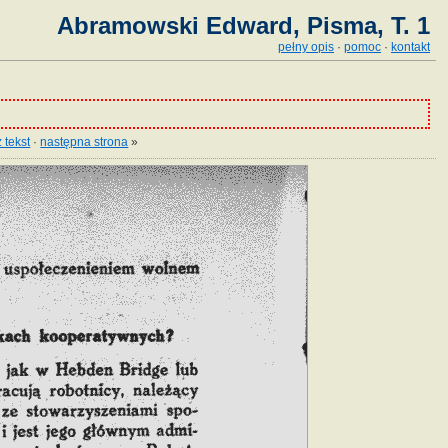
Abramowski Edward, Pisma, T. 1
pełny opis
·
pomoc
·
kontakt
 tekst
·
następna strona
»