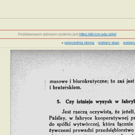
Podstawowym adresem systemu jest
https://dir.icm.edu.pl/pl/
.
«
poprzednia strona
·
pobierz skan
·
pobierz