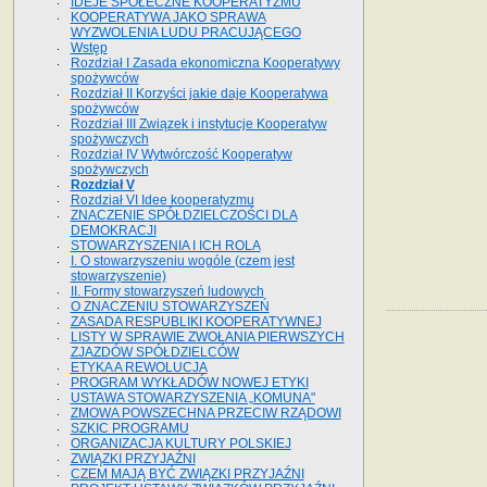
IDEJE SPOŁECZNE KOOPERATYZMU
KOOPERATYWA JAKO SPRAWA
WYZWOLENIA LUDU PRACUJĄCEGO
Wstęp
Rozdział I Zasada ekonomiczna Kooperatywy
spożywców
Rozdział II Korzyści jakie daje Kooperatywa
spożywców
Rozdział III Związek i instytucje Kooperatyw
spożywczych
Rozdział IV Wytwórczość Kooperatyw
spożywczych
Rozdział V
Rozdział VI Idee kooperatyzmu
ZNACZENIE SPÓŁDZIELCZOŚCI DLA
DEMOKRACJI
STOWARZYSZENIA I ICH ROLA
I. O stowarzyszeniu wogóle (czem jest
stowarzyszenie)
II. Formy stowarzyszeń ludowych
O ZNACZENIU STOWARZYSZEŃ
ZASADA RESPUBLIKI KOOPERATYWNEJ
LISTY W SPRAWIE ZWOŁANIA PIERWSZYCH
ZJAZDÓW SPÓŁDZIELCÓW
ETYKA A REWOLUCJA
PROGRAM WYKŁADÓW NOWEJ ETYKI
USTAWA STOWARZYSZENIA „KOMUNA"
ZMOWA POWSZECHNA PRZECIW RZĄDOWI
SZKIC PROGRAMU
ORGANIZACJA KULTURY POLSKIEJ
ZWIĄZKI PRZYJAŹNI
CZEM MAJĄ BYĆ ZWIĄZKI PRZYJAŹNI