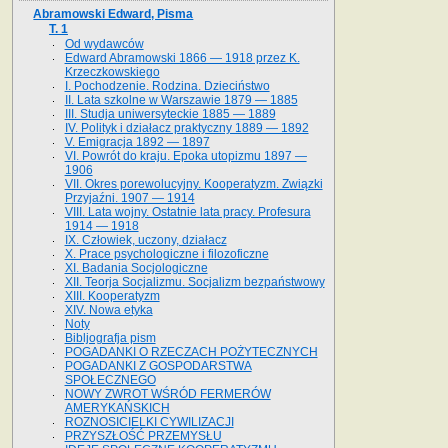
Abramowski Edward, Pisma
T. 1
Od wydawców
Edward Abramowski 1866 — 1918 przez K.
Krzeczkowskiego
I. Pochodzenie. Rodzina. Dzieciństwo
II. Lata szkolne w Warszawie 1879 — 1885
III. Studja uniwersyteckie 1885 — 1889
IV. Polityk i działacz praktyczny 1889 — 1892
V. Emigracja 1892 — 1897
VI. Powrót do kraju. Epoka utopizmu 1897 —
1906
VII. Okres porewolucyjny. Kooperatyzm. Związki
Przyjaźni. 1907 — 1914
VIII. Lata wojny. Ostatnie lata pracy. Profesura
1914 — 1918
IX. Człowiek, uczony, działacz
X. Prace psychologiczne i filozoficzne
XI. Badania Socjologiczne
XII. Teorja Socjalizmu. Socjalizm bezpaństwowy
XIII. Kooperatyzm
XIV. Nowa etyka
Noty
Bibljografja pism
POGADANKI O RZECZACH POŻYTECZNYCH
POGADANKI Z GOSPODARSTWA
SPOŁECZNEGO
NOWY ZWROT WŚRÓD FERMERÓW
AMERYKAŃSKICH
ROZNOSICIELKI CYWILIZACJI
PRZYSZŁOŚĆ PRZEMYSŁU