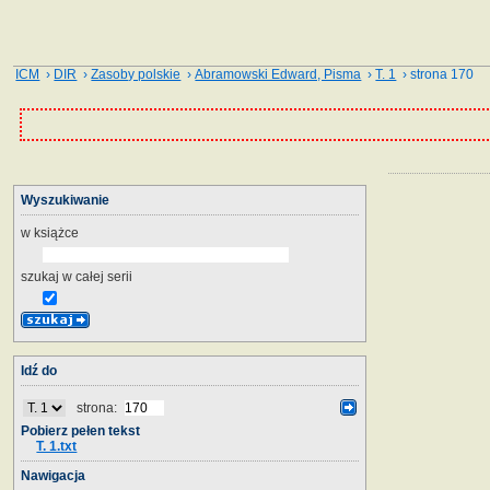
ICM
›
DIR
›
Zasoby polskie
›
Abramowski Edward, Pisma
›
T. 1
› strona 170
Wyszukiwanie
w książce
szukaj w całej serii
Idź do
strona:
Pobierz pełen tekst
T. 1.txt
Nawigacja