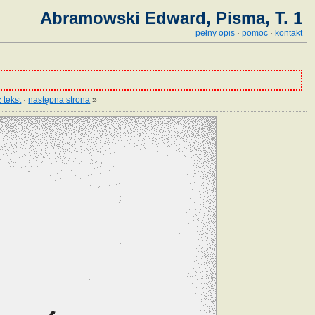
Abramowski Edward, Pisma, T. 1
pełny opis
·
pomoc
·
kontakt
 tekst
·
następna strona
»