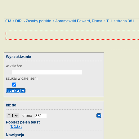
ICM
›
DIR
›
Zasoby polskie
›
Abramowski Edward, Pisma
›
T. 1
› strona 381
Wyszukiwanie
w książce
szukaj w całej serii
Idź do
strona:
Pobierz pełen tekst
T. 1.txt
Nawigacja