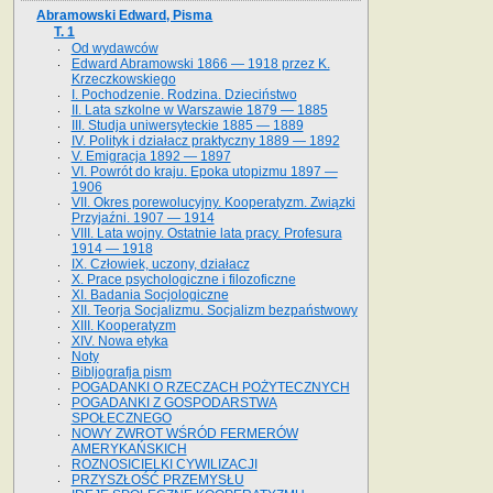
Abramowski Edward, Pisma
T. 1
Od wydawców
Edward Abramowski 1866 — 1918 przez K.
Krzeczkowskiego
I. Pochodzenie. Rodzina. Dzieciństwo
II. Lata szkolne w Warszawie 1879 — 1885
III. Studja uniwersyteckie 1885 — 1889
IV. Polityk i działacz praktyczny 1889 — 1892
V. Emigracja 1892 — 1897
VI. Powrót do kraju. Epoka utopizmu 1897 —
1906
VII. Okres porewolucyjny. Kooperatyzm. Związki
Przyjaźni. 1907 — 1914
VIII. Lata wojny. Ostatnie lata pracy. Profesura
1914 — 1918
IX. Człowiek, uczony, działacz
X. Prace psychologiczne i filozoficzne
XI. Badania Socjologiczne
XII. Teorja Socjalizmu. Socjalizm bezpaństwowy
XIII. Kooperatyzm
XIV. Nowa etyka
Noty
Bibljografja pism
POGADANKI O RZECZACH POŻYTECZNYCH
POGADANKI Z GOSPODARSTWA
SPOŁECZNEGO
NOWY ZWROT WŚRÓD FERMERÓW
AMERYKAŃSKICH
ROZNOSICIELKI CYWILIZACJI
PRZYSZŁOŚĆ PRZEMYSŁU