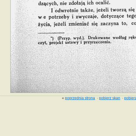
«
poprzednia strona
·
pobierz skan
·
pobierz