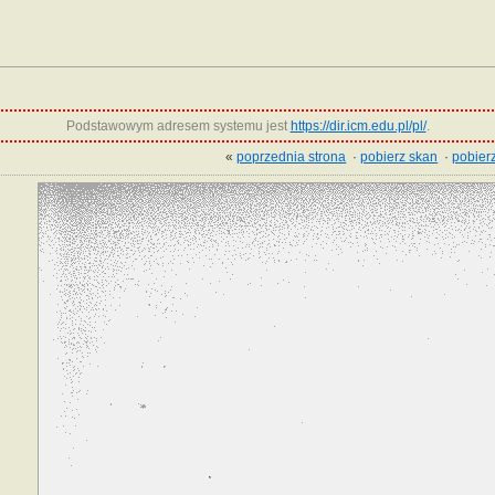
Podstawowym adresem systemu jest
https://dir.icm.edu.pl/pl/
.
«
poprzednia strona
·
pobierz skan
·
pobierz