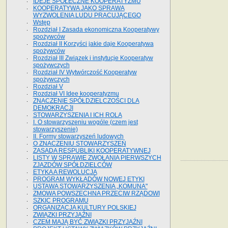
IDEJE SPOŁECZNE KOOPERATYZMU
KOOPERATYWA JAKO SPRAWA
WYZWOLENIA LUDU PRACUJĄCEGO
Wstęp
Rozdział I Zasada ekonomiczna Kooperatywy
spożywców
Rozdział II Korzyści jakie daje Kooperatywa
spożywców
Rozdział III Związek i instytucje Kooperatyw
spożywczych
Rozdział IV Wytwórczość Kooperatyw
spożywczych
Rozdział V
Rozdział VI Idee kooperatyzmu
ZNACZENIE SPÓŁDZIELCZOŚCI DLA
DEMOKRACJI
STOWARZYSZENIA I ICH ROLA
I. O stowarzyszeniu wogóle (czem jest
stowarzyszenie)
II. Formy stowarzyszeń ludowych
O ZNACZENIU STOWARZYSZEŃ
ZASADA RESPUBLIKI KOOPERATYWNEJ
LISTY W SPRAWIE ZWOŁANIA PIERWSZYCH
ZJAZDÓW SPÓŁDZIELCÓW
ETYKA A REWOLUCJA
PROGRAM WYKŁADÓW NOWEJ ETYKI
USTAWA STOWARZYSZENIA „KOMUNA"
ZMOWA POWSZECHNA PRZECIW RZĄDOWI
SZKIC PROGRAMU
ORGANIZACJA KULTURY POLSKIEJ
ZWIĄZKI PRZYJAŹNI
CZEM MAJĄ BYĆ ZWIĄZKI PRZYJAŹNI