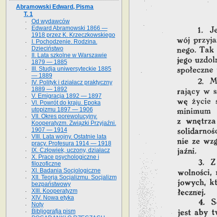
Abramowski Edward, Pisma
T. 1
Od wydawców
Edward Abramowski 1866 —
1918 przez K. Krzeczkowskiego
I. Pochodzenie. Rodzina.
Dzieciństwo
II. Lata szkolne w Warszawie
1879 — 1885
III. Studja uniwersyteckie 1885
— 1889
IV. Polityk i działacz praktyczny
1889 — 1892
V. Emigracja 1892 — 1897
VI. Powrót do kraju. Epoka
utopizmu 1897 — 1906
VII. Okres porewolucyjny.
Kooperatyzm. Związki Przyjaźni.
1907 — 1914
VIII. Lata wojny. Ostatnie lata
pracy. Profesura 1914 — 1918
IX. Człowiek, uczony, działacz
X. Prace psychologiczne i
filozoficzne
XI. Badania Socjologiczne
XII. Teorja Socjalizmu. Socjalizm
bezpaństwowy
XIII. Kooperatyzm
XIV. Nowa etyka
Noty
Bibljografja pism