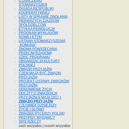
O ZNACZENIU
STOWARZYSZEŃ
ZASADA RESPUBLIKI
KOOPERATYWNEJ
LISTY W SPRAWIE ZWOŁANIA
PIERWSZYCH ZJAZDÓW
SPÓŁDZIELCÓW
ETYKA A REWOLUCJA
PROGRAM WYKŁADÓW
NOWEJ ETYKI
USTAWA STOWARZYSZENIA
„KOMUNA"
ZMOWA POWSZECHNA
PRZECIW RZĄDOWI
SZKIC PROGRAMU
ORGANIZACJA KULTURY
POLSKIEJ
ZWIĄZKI PRZYJAŹNI
CZEM MAJĄ BYĆ ZWIĄZKI
PRZYJAŹNI
PROJEKT USTAWY ZWIĄZKÓW
PRZYJAŹNI
ODNOWIENIE ŻYCIA
ODCZYT O ZWIĄZKACH
PRZYJAŹNI 6 MAJA 1917 r.
ZWIĄZKI PRZYJAŹNI
CZŁOWIEK DZISIEJSZY
ŻYCIE I SŁOWO
ZWIĄZEK RYCERZY POLSKI
PRZYPISY WYDAWCY
SPIS RZECZY
zwiń wszystkie
|
rozwiń wszystkie