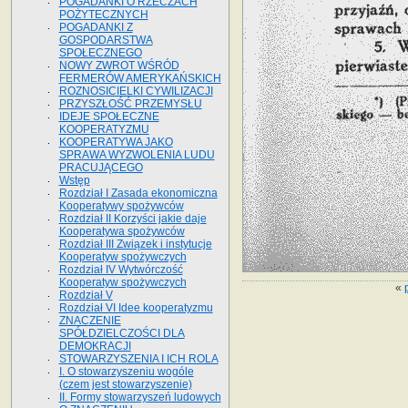
POGADANKI O RZECZACH
POŻYTECZNYCH
POGADANKI Z
GOSPODARSTWA
SPOŁECZNEGO
NOWY ZWROT WŚRÓD
FERMERÓW AMERYKAŃSKICH
ROZNOSICIELKI CYWILIZACJI
PRZYSZŁOŚĆ PRZEMYSŁU
IDEJE SPOŁECZNE
KOOPERATYZMU
KOOPERATYWA JAKO
SPRAWA WYZWOLENIA LUDU
PRACUJĄCEGO
Wstęp
Rozdział I Zasada ekonomiczna
Kooperatywy spożywców
Rozdział II Korzyści jakie daje
Kooperatywa spożywców
Rozdział III Związek i instytucje
Kooperatyw spożywczych
Rozdział IV Wytwórczość
Kooperatyw spożywczych
«
Rozdział V
Rozdział VI Idee kooperatyzmu
ZNACZENIE
SPÓŁDZIELCZOŚCI DLA
DEMOKRACJI
STOWARZYSZENIA I ICH ROLA
I. O stowarzyszeniu wogóle
(czem jest stowarzyszenie)
II. Formy stowarzyszeń ludowych