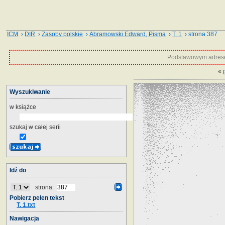
ICM
›
DIR
›
Zasoby polskie
›
Abramowski Edward, Pisma
›
T. 1
› strona 387
Podstawowym adrese
«
Wyszukiwanie
w książce
szukaj w całej serii
Idź do
strona:
Pobierz pełen tekst
T. 1.txt
Nawigacja