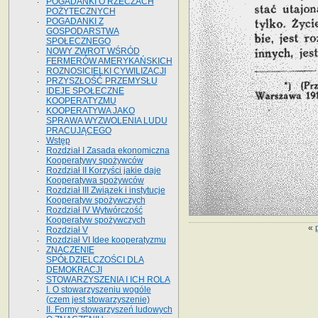
POGADANKI O RZECZACH
POŻYTECZNYCH
POGADANKI Z
GOSPODARSTWA
SPOŁECZNEGO
NOWY ZWROT WŚRÓD
FERMERÓW AMERYKAŃSKICH
ROZNOSICIELKI CYWILIZACJI
PRZYSZŁOŚĆ PRZEMYSŁU
IDEJE SPOŁECZNE
KOOPERATYZMU
KOOPERATYWA JAKO
SPRAWA WYZWOLENIA LUDU
PRACUJĄCEGO
Wstęp
Rozdział I Zasada ekonomiczna
Kooperatywy spożywców
Rozdział II Korzyści jakie daje
Kooperatywa spożywców
Rozdział III Związek i instytucje
Kooperatyw spożywczych
Rozdział IV Wytwórczość
Kooperatyw spożywczych
«
Rozdział V
Rozdział VI Idee kooperatyzmu
ZNACZENIE
SPÓŁDZIELCZOŚCI DLA
DEMOKRACJI
STOWARZYSZENIA I ICH ROLA
I. O stowarzyszeniu wogóle
(czem jest stowarzyszenie)
II. Formy stowarzyszeń ludowych