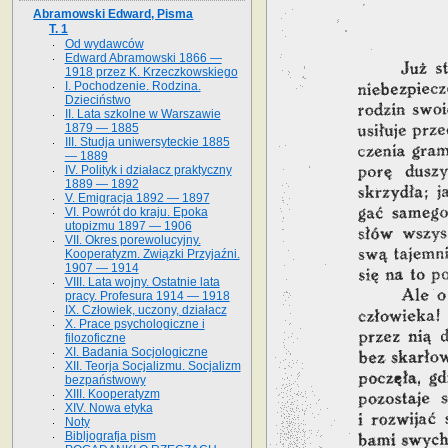
Abramowski Edward, Pisma
T. 1
Od wydawców
Edward Abramowski 1866 —
1918 przez K. Krzeczkowskiego
I. Pochodzenie. Rodzina.
Dzieciństwo
II. Lata szkolne w Warszawie
1879 — 1885
III. Studja uniwersyteckie 1885
— 1889
IV. Polityk i działacz praktyczny
1889 — 1892
V. Emigracja 1892 — 1897
VI. Powrót do kraju. Epoka
utopizmu 1897 — 1906
VII. Okres porewolucyjny.
Kooperatyzm. Związki Przyjaźni.
1907 — 1914
VIII. Lata wojny. Ostatnie lata
pracy. Profesura 1914 — 1918
IX. Człowiek, uczony, działacz
X. Prace psychologiczne i
filozoficzne
XI. Badania Socjologiczne
XII. Teorja Socjalizmu. Socjalizm
bezpaństwowy
XIII. Kooperatyzm
XIV. Nowa etyka
Noty
Bibljografja pism