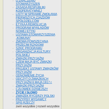
O ZNACZENIU
STOWARZYSZEŃ
ZASADA RESPUBLIKI
KOOPERATYWNEJ
LISTY W SPRAWIE ZWOŁANIA
PIERWSZYCH ZJAZDÓW
SPÓŁDZIELCÓW
ETYKA A REWOLUCJA
PROGRAM WYKŁADÓW
NOWEJ ETYKI
USTAWA STOWARZYSZENIA
„KOMUNA"
ZMOWA POWSZECHNA
PRZECIW RZĄDOWI
SZKIC PROGRAMU
ORGANIZACJA KULTURY
POLSKIEJ
ZWIĄZKI PRZYJAŹNI
CZEM MAJĄ BYĆ ZWIĄZKI
PRZYJAŹNI
PROJEKT USTAWY ZWIĄZKÓW
PRZYJAŹNI
ODNOWIENIE ŻYCIA
ODCZYT O ZWIĄZKACH
PRZYJAŹNI 6 MAJA 1917 r.
ZWIĄZKI PRZYJAŹNI
CZŁOWIEK DZISIEJSZY
ŻYCIE I SŁOWO
ZWIĄZEK RYCERZY POLSKI
PRZYPISY WYDAWCY
SPIS RZECZY
zwiń wszystkie
|
rozwiń wszystkie