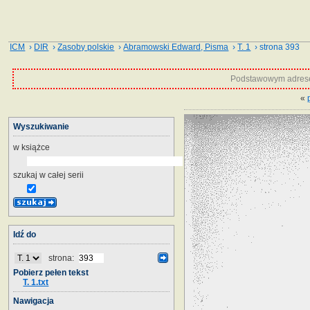
ICM
›
DIR
›
Zasoby polskie
›
Abramowski Edward, Pisma
›
T. 1
› strona 393
Podstawowym adrese
«
Wyszukiwanie
w książce
szukaj w całej serii
Idź do
strona:
Pobierz pełen tekst
T. 1.txt
Nawigacja