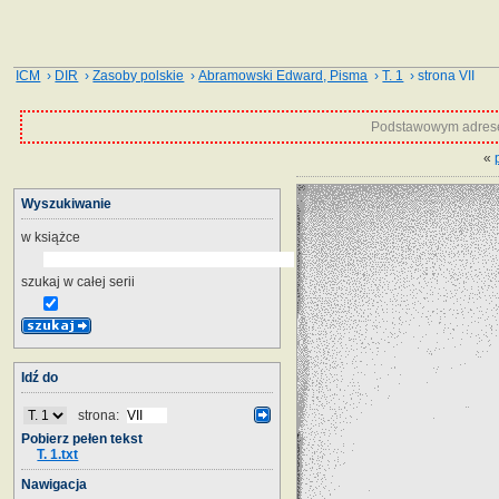
ICM
›
DIR
›
Zasoby polskie
›
Abramowski Edward, Pisma
›
T. 1
› strona VII
Podstawowym adrese
«
Wyszukiwanie
w książce
szukaj w całej serii
Idź do
strona:
Pobierz pełen tekst
T. 1.txt
Nawigacja