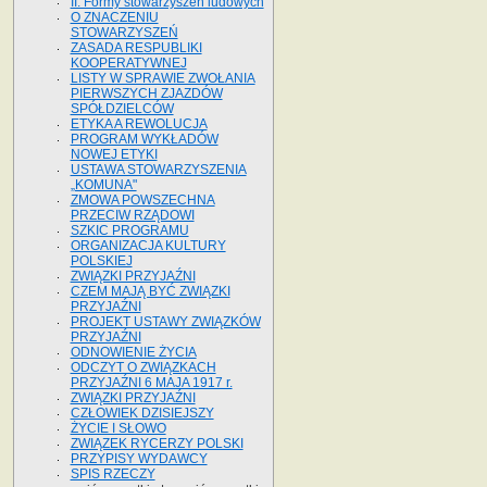
II. Formy stowarzyszeń ludowych
O ZNACZENIU
STOWARZYSZEŃ
ZASADA RESPUBLIKI
KOOPERATYWNEJ
LISTY W SPRAWIE ZWOŁANIA
PIERWSZYCH ZJAZDÓW
SPÓŁDZIELCÓW
ETYKA A REWOLUCJA
PROGRAM WYKŁADÓW
NOWEJ ETYKI
USTAWA STOWARZYSZENIA
„KOMUNA"
ZMOWA POWSZECHNA
PRZECIW RZĄDOWI
SZKIC PROGRAMU
ORGANIZACJA KULTURY
POLSKIEJ
ZWIĄZKI PRZYJAŹNI
CZEM MAJĄ BYĆ ZWIĄZKI
PRZYJAŹNI
PROJEKT USTAWY ZWIĄZKÓW
PRZYJAŹNI
ODNOWIENIE ŻYCIA
ODCZYT O ZWIĄZKACH
PRZYJAŹNI 6 MAJA 1917 r.
ZWIĄZKI PRZYJAŹNI
CZŁOWIEK DZISIEJSZY
ŻYCIE I SŁOWO
ZWIĄZEK RYCERZY POLSKI
PRZYPISY WYDAWCY
SPIS RZECZY