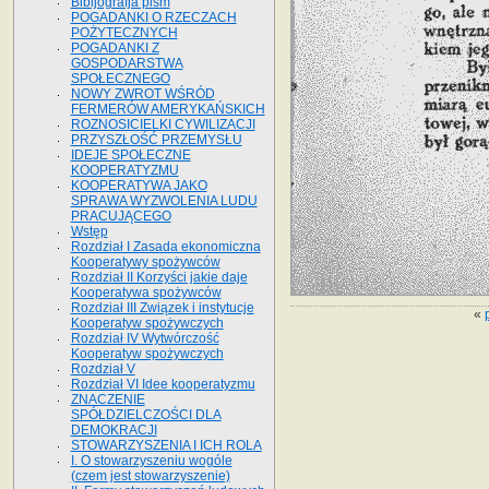
Bibljografja pism
POGADANKI O RZECZACH
POŻYTECZNYCH
POGADANKI Z
GOSPODARSTWA
SPOŁECZNEGO
NOWY ZWROT WŚRÓD
FERMERÓW AMERYKAŃSKICH
ROZNOSICIELKI CYWILIZACJI
PRZYSZŁOŚĆ PRZEMYSŁU
IDEJE SPOŁECZNE
KOOPERATYZMU
KOOPERATYWA JAKO
SPRAWA WYZWOLENIA LUDU
PRACUJĄCEGO
Wstęp
Rozdział I Zasada ekonomiczna
Kooperatywy spożywców
Rozdział II Korzyści jakie daje
Kooperatywa spożywców
Rozdział III Związek i instytucje
«
Kooperatyw spożywczych
Rozdział IV Wytwórczość
Kooperatyw spożywczych
Rozdział V
Rozdział VI Idee kooperatyzmu
ZNACZENIE
SPÓŁDZIELCZOŚCI DLA
DEMOKRACJI
STOWARZYSZENIA I ICH ROLA
I. O stowarzyszeniu wogóle
(czem jest stowarzyszenie)