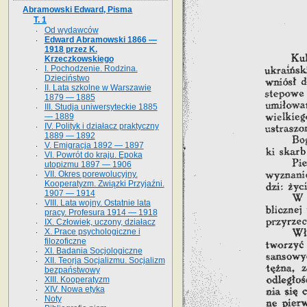
Abramowski Edward, Pisma
T. 1
Od wydawców
Edward Abramowski 1866 —
1918 przez K.
Krzeczkowskiego
I. Pochodzenie. Rodzina.
Dzieciństwo
II. Lata szkolne w Warszawie
1879 — 1885
III. Studja uniwersyteckie 1885
— 1889
IV. Polityk i działacz praktyczny
1889 — 1892
V. Emigracja 1892 — 1897
VI. Powrót do kraju. Epoka
utopizmu 1897 — 1906
VII. Okres porewolucyjny.
Kooperatyzm. Związki Przyjaźni.
1907 — 1914
VIII. Lata wojny. Ostatnie lata
pracy. Profesura 1914 — 1918
IX. Człowiek, uczony, działacz
X. Prace psychologiczne i
filozoficzne
XI. Badania Socjologiczne
XII. Teorja Socjalizmu. Socjalizm
bezpaństwowy
XIII. Kooperatyzm
XIV. Nowa etyka
Noty