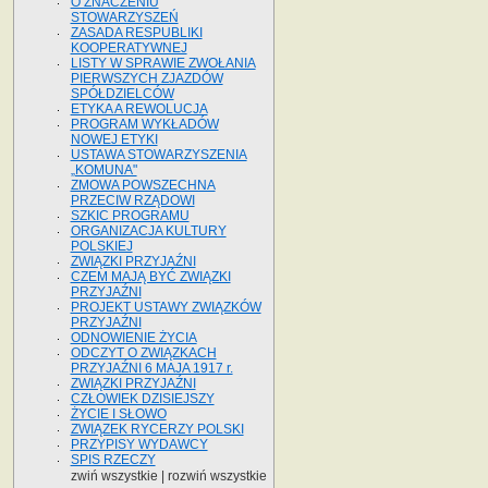
O ZNACZENIU
STOWARZYSZEŃ
ZASADA RESPUBLIKI
KOOPERATYWNEJ
LISTY W SPRAWIE ZWOŁANIA
PIERWSZYCH ZJAZDÓW
SPÓŁDZIELCÓW
ETYKA A REWOLUCJA
PROGRAM WYKŁADÓW
NOWEJ ETYKI
USTAWA STOWARZYSZENIA
„KOMUNA"
ZMOWA POWSZECHNA
PRZECIW RZĄDOWI
SZKIC PROGRAMU
ORGANIZACJA KULTURY
POLSKIEJ
ZWIĄZKI PRZYJAŹNI
CZEM MAJĄ BYĆ ZWIĄZKI
PRZYJAŹNI
PROJEKT USTAWY ZWIĄZKÓW
PRZYJAŹNI
ODNOWIENIE ŻYCIA
ODCZYT O ZWIĄZKACH
PRZYJAŹNI 6 MAJA 1917 r.
ZWIĄZKI PRZYJAŹNI
CZŁOWIEK DZISIEJSZY
ŻYCIE I SŁOWO
ZWIĄZEK RYCERZY POLSKI
PRZYPISY WYDAWCY
SPIS RZECZY
zwiń wszystkie
|
rozwiń wszystkie