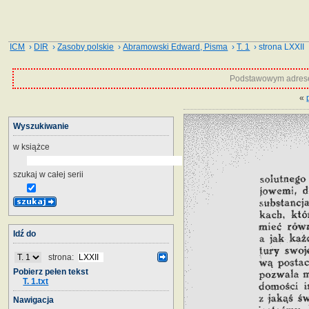
ICM
›
DIR
›
Zasoby polskie
›
Abramowski Edward, Pisma
›
T. 1
› strona LXXII
Podstawowym adrese
«
Wyszukiwanie
w książce
szukaj w całej serii
Idź do
strona:
Pobierz pełen tekst
T. 1.txt
Nawigacja