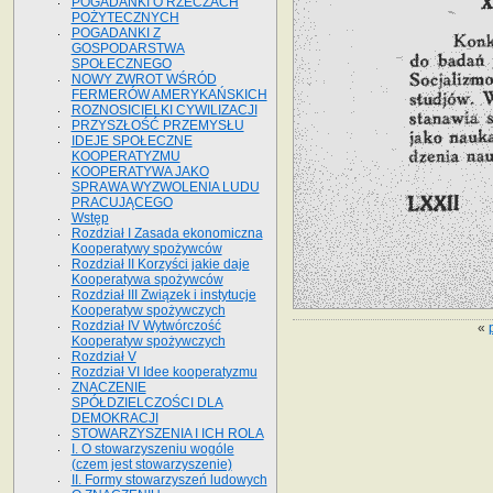
POGADANKI O RZECZACH
POŻYTECZNYCH
POGADANKI Z
GOSPODARSTWA
SPOŁECZNEGO
NOWY ZWROT WŚRÓD
FERMERÓW AMERYKAŃSKICH
ROZNOSICIELKI CYWILIZACJI
PRZYSZŁOŚĆ PRZEMYSŁU
IDEJE SPOŁECZNE
KOOPERATYZMU
KOOPERATYWA JAKO
SPRAWA WYZWOLENIA LUDU
PRACUJĄCEGO
Wstęp
Rozdział I Zasada ekonomiczna
Kooperatywy spożywców
Rozdział II Korzyści jakie daje
Kooperatywa spożywców
Rozdział III Związek i instytucje
Kooperatyw spożywczych
Rozdział IV Wytwórczość
«
Kooperatyw spożywczych
Rozdział V
Rozdział VI Idee kooperatyzmu
ZNACZENIE
SPÓŁDZIELCZOŚCI DLA
DEMOKRACJI
STOWARZYSZENIA I ICH ROLA
I. O stowarzyszeniu wogóle
(czem jest stowarzyszenie)
II. Formy stowarzyszeń ludowych