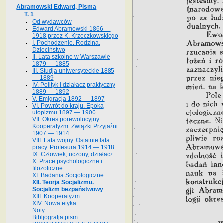
Abramowski Edward, Pisma
T. 1
Od wydawców
Edward Abramowski 1866 —
1918 przez K. Krzeczkowskiego
I. Pochodzenie. Rodzina.
Dzieciństwo
II. Lata szkolne w Warszawie
1879 — 1885
III. Studja uniwersyteckie 1885
— 1889
IV. Polityk i działacz praktyczny
1889 — 1892
V. Emigracja 1892 — 1897
VI. Powrót do kraju. Epoka
utopizmu 1897 — 1906
VII. Okres porewolucyjny.
Kooperatyzm. Związki Przyjaźni.
1907 — 1914
VIII. Lata wojny. Ostatnie lata
pracy. Profesura 1914 — 1918
IX. Człowiek, uczony, działacz
X. Prace psychologiczne i
filozoficzne
XI. Badania Socjologiczne
XII. Teorja Socjalizmu.
Socjalizm bezpaństwowy
XIII. Kooperatyzm
XIV. Nowa etyka
Noty
Bibljografja pism