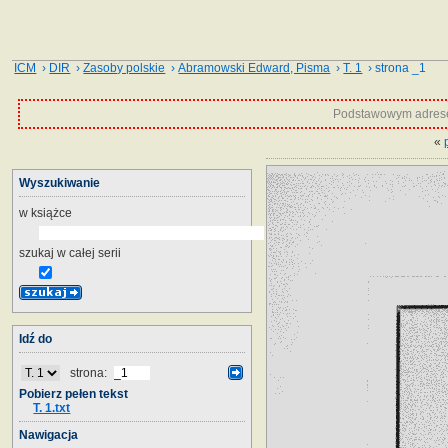
ICM
›
DIR
›
Zasoby polskie
›
Abramowski Edward, Pisma
›
T. 1
› strona _1
Podstawowym adrese
«
Wyszukiwanie
w książce
szukaj w całej serii
Idź do
strona:
Pobierz pełen tekst
T. 1.txt
Nawigacja