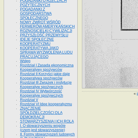
POGADANKI O RZECZACH
POŻYTECZNYCH
POGADANKI Z
GOSPODARSTWA
SPOŁECZNEGO
NOWY ZWROT WŚRÓD
FERMERÓW AMERYKAŃSKICH
ROZNOSICIELKI CYWILIZACJI
PRZYSZŁOŚĆ PRZEMYSŁU
IDEJE SPOŁECZNE
KOOPERATYZMU
KOOPERATYWA JAKO
SPRAWA WYZWOLENIA LUDU
PRACUJĄCEGO
Wstęp
Rozdział I Zasada ekonomiczna
Kooperatywy spożywców
Rozdział II Korzyści jakie daje
Kooperatywa spożywców
Rozdział III Związek i instytucje
Kooperatyw spożywczych
Rozdział IV Wytwórczość
«
Kooperatyw spożywczych
Rozdział V
Rozdział VI Idee kooperatyzmu
ZNACZENIE
SPÓŁDZIELCZOŚCI DLA
DEMOKRACJI
STOWARZYSZENIA I ICH ROLA
I. O stowarzyszeniu wogóle
(czem jest stowarzyszenie)
II. Formy stowarzyszeń ludowych