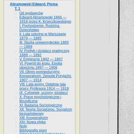
Abramowski Edward, Pisma
T. 1
Od wydawców
Edward Abramowski 1866 —
1918 przez K. Krzeczkowskiego
I. Pochodzenie. Rodzina.
Dzieciństwo
II. Lata szkolne w Warszawie
1879 — 1885
III. Studja uniwersyteckie 1885
— 1889
IV. Polityk i działacz praktyczny
1889 — 1892
V. Emigracja 1892 — 1897
VI. Powrót do kraju. Epoka
utopizmu 1897 — 1906
VII. Okres porewolucyjny.
Kooperatyzm. Związki Przyjaźni.
1907 — 1914
VIII. Lata wojny. Ostatnie lata
pracy. Profesura 1914 — 1918
IX. Człowiek, uczony, działacz
X. Prace psychologiczne i
filozoficzne
XI. Badania Socjologiczne
XII. Teorja Socjalizmu. Socjalizm
bezpaństwowy
XIII. Kooperatyzm
XIV. Nowa etyka
Noty
Bibljografja pism