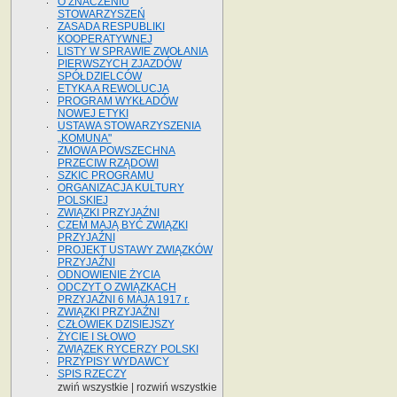
O ZNACZENIU
STOWARZYSZEŃ
ZASADA RESPUBLIKI
KOOPERATYWNEJ
LISTY W SPRAWIE ZWOŁANIA
PIERWSZYCH ZJAZDÓW
SPÓŁDZIELCÓW
ETYKA A REWOLUCJA
PROGRAM WYKŁADÓW
NOWEJ ETYKI
USTAWA STOWARZYSZENIA
„KOMUNA"
ZMOWA POWSZECHNA
PRZECIW RZĄDOWI
SZKIC PROGRAMU
ORGANIZACJA KULTURY
POLSKIEJ
ZWIĄZKI PRZYJAŹNI
CZEM MAJĄ BYĆ ZWIĄZKI
PRZYJAŹNI
PROJEKT USTAWY ZWIĄZKÓW
PRZYJAŹNI
ODNOWIENIE ŻYCIA
ODCZYT O ZWIĄZKACH
PRZYJAŹNI 6 MAJA 1917 r.
ZWIĄZKI PRZYJAŹNI
CZŁOWIEK DZISIEJSZY
ŻYCIE I SŁOWO
ZWIĄZEK RYCERZY POLSKI
PRZYPISY WYDAWCY
SPIS RZECZY
zwiń wszystkie
|
rozwiń wszystkie