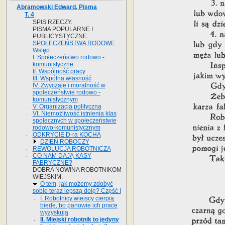
Abramowski Edward, Pisma
T. 4
SPIS RZECZY.
PISMA POPULARNE I
PUBLICYSTYCZNE.
SPOŁECZEŃSTWA RODOWE
Wstęp
I. Społeczeństwo rodowo -
komunistyczne
II. Wspólność pracy
III. Wspólna własność
IV. Zwyczaje i moralność w
społeczeństwie rodowo -
komunistycznym
V. Organizacja polityczna
VI. Niemożliwość istnienia klas
społecznych w społeczeństwie
rodowo-komunistycznym
ODKRYCIE D-ra KOCHA
DZIEŃ ROBOCZY
REWOLUCJA ROBOTNICZA
CO NAM DAJĄ KASY
FABRYCZNE?
DOBRA NOWINA ROBOTNIKOM
WIEJSKIM.
O tem, jak możemy zdobyć
sobie teraz lepszą dolę? Część I
I. Robotnicy wiejscy cierpią
biedę, bo panowie ich pracę
wyzyskują
II. Miejski robotnik to jedyny