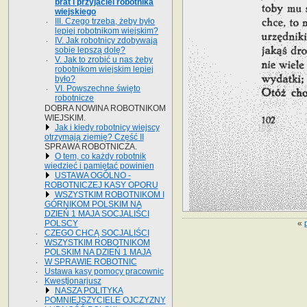
brat i przyjaciel robotnika
wiejskiego
III. Czego trzeba, żeby było
lepiej robotnikom wiejskim?
IV. Jak robotnicy zdobywają
sobie lepszą dolę?
V. Jak to zrobić u nas żeby
robotnikom wiejskim lepiej
było?
VI. Powszechne święto
robotnicze
DOBRA NOWINA ROBOTNIKOM
WIEJSKIM.
Jak i kiedy robotnicy wiejscy
otrzymają ziemię? Część II
SPRAWA ROBOTNICZA.
O tem, co każdy robotnik
wiedzieć i pamiętać powinien
USTAWA OGÓLNO -
ROBOTNICZEJ KASY OPORU
WSZYSTKIM ROBOTNIKOM I
GÓRNIKOM POLSKIM NA
DZIEŃ 1 MAJA SOCJALIŚCI
«
POLSCY
CZEGO CHCĄ SOCJALIŚCI
WSZYSTKIM ROBOTNIKOM
POLSKIM NA DZIEŃ 1 MAJA
W SPRAWIE ROBOTNIC
Ustawa kasy pomocy pracownic
Kwestjonarjusz
NASZA POLITYKA
POMNIEJSZYCIELE OJCZYZNY