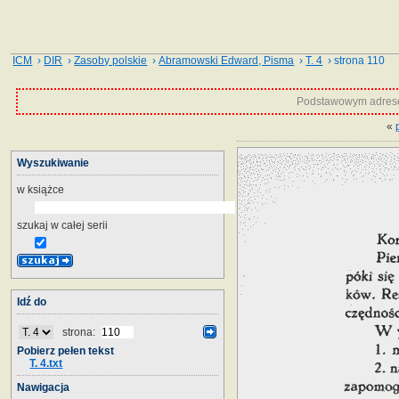
ICM
›
DIR
›
Zasoby polskie
›
Abramowski Edward, Pisma
›
T. 4
› strona 110
Podstawowym adrese
«
Wyszukiwanie
w książce
szukaj w całej serii
Idź do
strona:
Pobierz pełen tekst
T. 4.txt
Nawigacja