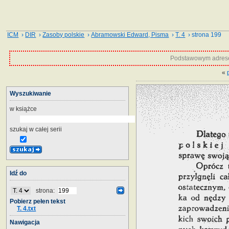
ICM
›
DIR
›
Zasoby polskie
›
Abramowski Edward, Pisma
›
T. 4
› strona 199
Podstawowym adrese
«
Wyszukiwanie
w książce
szukaj w całej serii
Idź do
strona:
Pobierz pełen tekst
T. 4.txt
Nawigacja