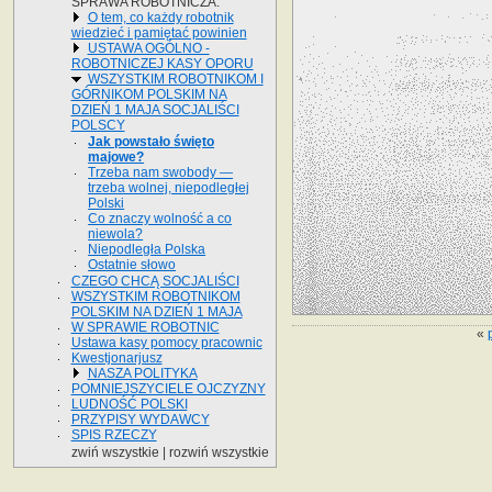
SPRAWA ROBOTNICZA.
O tem, co każdy robotnik
wiedzieć i pamiętać powinien
USTAWA OGÓLNO -
ROBOTNICZEJ KASY OPORU
WSZYSTKIM ROBOTNIKOM I
GÓRNIKOM POLSKIM NA
DZIEŃ 1 MAJA SOCJALIŚCI
POLSCY
Jak powstało święto
majowe?
Trzeba nam swobody —
trzeba wolnej, niepodległej
Polski
Co znaczy wolność a co
niewola?
Niepodległa Polska
Ostatnie słowo
CZEGO CHCĄ SOCJALIŚCI
WSZYSTKIM ROBOTNIKOM
POLSKIM NA DZIEŃ 1 MAJA
W SPRAWIE ROBOTNIC
«
Ustawa kasy pomocy pracownic
Kwestjonarjusz
NASZA POLITYKA
POMNIEJSZYCIELE OJCZYZNY
LUDNOŚĆ POLSKI
PRZYPISY WYDAWCY
SPIS RZECZY
zwiń wszystkie
|
rozwiń wszystkie