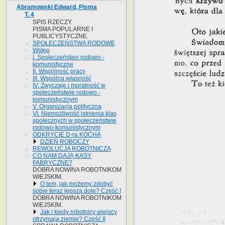
Abramowski Edward, Pisma
T. 4
SPIS RZECZY.
PISMA POPULARNE I
PUBLICYSTYCZNE.
SPOŁECZEŃSTWA RODOWE
Wstęp
I. Społeczeństwo rodowo -
komunistyczne
II. Wspólność pracy
III. Wspólna własność
IV. Zwyczaje i moralność w
społeczeństwie rodowo -
komunistycznym
V. Organizacja polityczna
VI. Niemożliwość istnienia klas
społecznych w społeczeństwie
rodowo-komunistycznym
ODKRYCIE D-ra KOCHA
DZIEŃ ROBOCZY
REWOLUCJA ROBOTNICZA
CO NAM DAJĄ KASY
FABRYCZNE?
DOBRA NOWINA ROBOTNIKOM
WIEJSKIM.
O tem, jak możemy zdobyć
sobie teraz lepszą dolę? Część I
DOBRA NOWINA ROBOTNIKOM
WIEJSKIM.
Jak i kiedy robotnicy wiejscy
otrzymają ziemię? Część II