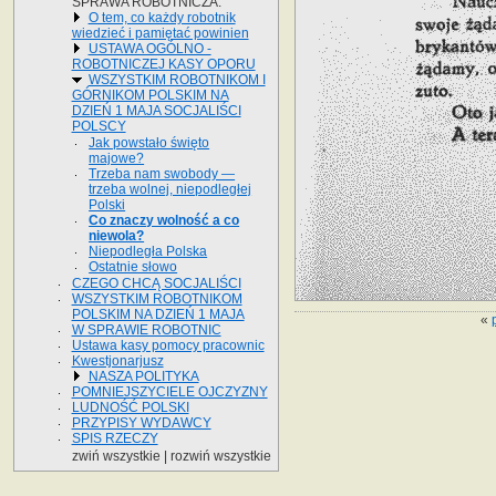
SPRAWA ROBOTNICZA.
O tem, co każdy robotnik
wiedzieć i pamiętać powinien
USTAWA OGÓLNO -
ROBOTNICZEJ KASY OPORU
WSZYSTKIM ROBOTNIKOM I
GÓRNIKOM POLSKIM NA
DZIEŃ 1 MAJA SOCJALIŚCI
POLSCY
Jak powstało święto
majowe?
Trzeba nam swobody —
trzeba wolnej, niepodległej
Polski
Co znaczy wolność a co
niewola?
Niepodległa Polska
Ostatnie słowo
CZEGO CHCĄ SOCJALIŚCI
WSZYSTKIM ROBOTNIKOM
POLSKIM NA DZIEŃ 1 MAJA
«
W SPRAWIE ROBOTNIC
Ustawa kasy pomocy pracownic
Kwestjonarjusz
NASZA POLITYKA
POMNIEJSZYCIELE OJCZYZNY
LUDNOŚĆ POLSKI
PRZYPISY WYDAWCY
SPIS RZECZY
zwiń wszystkie
|
rozwiń wszystkie