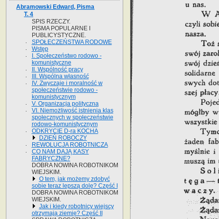
Abramowski Edward, Pisma
T. 4
SPIS RZECZY.
PISMA POPULARNE I
PUBLICYSTYCZNE.
SPOŁECZEŃSTWA RODOWE
Wstęp
I. Społeczeństwo rodowo -
komunistyczne
II. Wspólność pracy
III. Wspólna własność
IV. Zwyczaje i moralność w
społeczeństwie rodowo -
komunistycznym
V. Organizacja polityczna
VI. Niemożliwość istnienia klas
społecznych w społeczeństwie
rodowo-komunistycznym
ODKRYCIE D-ra KOCHA
DZIEŃ ROBOCZY
REWOLUCJA ROBOTNICZA
CO NAM DAJĄ KASY
FABRYCZNE?
DOBRA NOWINA ROBOTNIKOM
WIEJSKIM.
O tem, jak możemy zdobyć
sobie teraz lepszą dolę? Część I
DOBRA NOWINA ROBOTNIKOM
WIEJSKIM.
Jak i kiedy robotnicy wiejscy
otrzymają ziemię? Część II