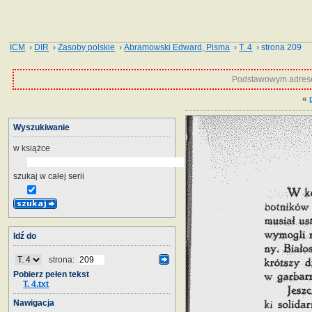
ICM
›
DIR
›
Zasoby polskie
›
Abramowski Edward, Pisma
›
T. 4
› strona 209
Podstawowym adrese
«
Wyszukiwanie
w książce
szukaj w całej serii
Idź do
strona:
Pobierz pełen tekst
T. 4.txt
Nawigacja