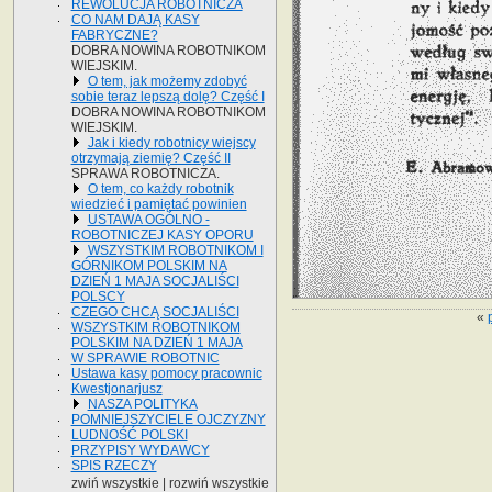
REWOLUCJA ROBOTNICZA
CO NAM DAJĄ KASY
FABRYCZNE?
DOBRA NOWINA ROBOTNIKOM
WIEJSKIM.
O tem, jak możemy zdobyć
sobie teraz lepszą dolę? Część I
DOBRA NOWINA ROBOTNIKOM
WIEJSKIM.
Jak i kiedy robotnicy wiejscy
otrzymają ziemię? Część II
SPRAWA ROBOTNICZA.
O tem, co każdy robotnik
wiedzieć i pamiętać powinien
USTAWA OGÓLNO -
ROBOTNICZEJ KASY OPORU
WSZYSTKIM ROBOTNIKOM I
GÓRNIKOM POLSKIM NA
DZIEŃ 1 MAJA SOCJALIŚCI
POLSCY
CZEGO CHCĄ SOCJALIŚCI
«
WSZYSTKIM ROBOTNIKOM
POLSKIM NA DZIEŃ 1 MAJA
W SPRAWIE ROBOTNIC
Ustawa kasy pomocy pracownic
Kwestjonarjusz
NASZA POLITYKA
POMNIEJSZYCIELE OJCZYZNY
LUDNOŚĆ POLSKI
PRZYPISY WYDAWCY
SPIS RZECZY
zwiń wszystkie
|
rozwiń wszystkie