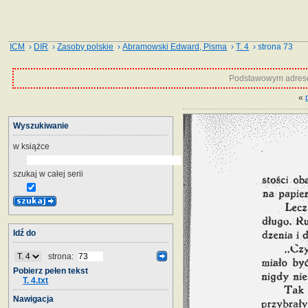
ICM
›
DIR
›
Zasoby polskie
›
Abramowski Edward, Pisma
›
T. 4
› strona 73
Podstawowym adrese
«
Wyszukiwanie
w książce
szukaj w całej serii
Idź do
strona:
Pobierz pełen tekst
T. 4.txt
Nawigacja