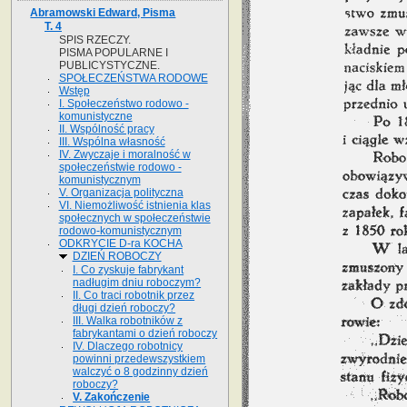
Abramowski Edward, Pisma
T. 4
SPIS RZECZY.
PISMA POPULARNE I
PUBLICYSTYCZNE.
SPOŁECZEŃSTWA RODOWE
Wstęp
I. Społeczeństwo rodowo -
komunistyczne
II. Wspólność pracy
III. Wspólna własność
IV. Zwyczaje i moralność w
społeczeństwie rodowo -
komunistycznym
V. Organizacja polityczna
VI. Niemożliwość istnienia klas
społecznych w społeczeństwie
rodowo-komunistycznym
ODKRYCIE D-ra KOCHA
DZIEŃ ROBOCZY
I. Co zyskuje fabrykant
nadługim dniu roboczym?
II. Co traci robotnik przez
długi dzień roboczy?
III. Walka robotników z
fabrykantami o dzień roboczy
IV. Dlaczego robotnicy
powinni przedewszystkiem
walczyć o 8 godzinny dzień
roboczy?
V. Zakończenie