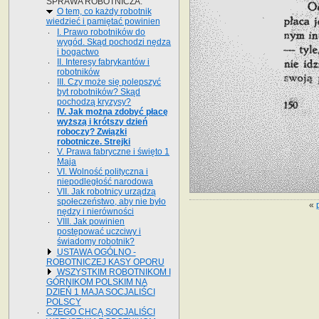
SPRAWA ROBOTNICZA.
O tem, co każdy robotnik
wiedzieć i pamiętać powinien
I. Prawo robotników do
wygód. Skąd pochodzi nędza
i bogactwo
II. Interesy fabrykantów i
robotników
III. Czy może się polepszyć
byt robotników? Skąd
pochodzą kryzysy?
IV. Jak można zdobyć płacę
wyższą i krótszy dzień
roboczy? Związki
robotnicze. Strejki
V. Prawa fabryczne i święto 1
Maja
VI. Wolność polityczna i
niepodległość narodowa
VII. Jak robotnicy urządzą
społeczeństwo, aby nie było
«
nędzy i nierówności
VIII. Jak powinien
postępować uczciwy i
świadomy robotnik?
USTAWA OGÓLNO -
ROBOTNICZEJ KASY OPORU
WSZYSTKIM ROBOTNIKOM I
GÓRNIKOM POLSKIM NA
DZIEŃ 1 MAJA SOCJALIŚCI
POLSCY
CZEGO CHCĄ SOCJALIŚCI