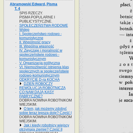
Abramowski Edward, Pisma
T. 4
SPIS RZECZY.
PISMA POPULARNE I
PUBLICYSTYCZNE.
SPOŁECZEŃSTWA RODOWE
Wstęp
I. Społeczeństwo rodowo -
komunistyczne
II. Wspólność pracy
III. Wspólna własność
IV. Zwyczaje i moralność w
społeczeństwie rodowo -
komunistycznym
V. Organizacja polityczna
VI. Niemożliwość istnienia klas
społecznych w społeczeństwie
rodowo-komunistycznym
ODKRYCIE D-ra KOCHA
DZIEŃ ROBOCZY
REWOLUCJA ROBOTNICZA
CO NAM DAJĄ KASY
FABRYCZNE?
DOBRA NOWINA ROBOTNIKOM
WIEJSKIM.
O tem, jak możemy zdobyć
sobie teraz lepszą dolę? Część I
DOBRA NOWINA ROBOTNIKOM
WIEJSKIM.
Jak i kiedy robotnicy wiejscy
otrzymają ziemię? Część II