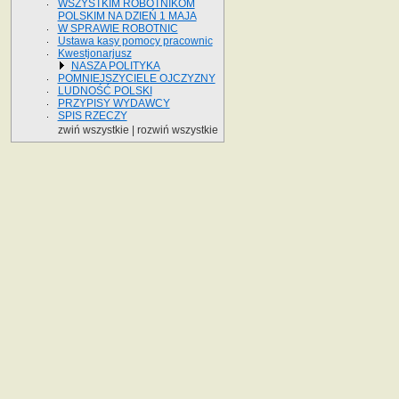
WSZYSTKIM ROBOTNIKOM
POLSKIM NA DZIEŃ 1 MAJA
W SPRAWIE ROBOTNIC
Ustawa kasy pomocy pracownic
Kwestjonarjusz
NASZA POLITYKA
POMNIEJSZYCIELE OJCZYZNY
LUDNOŚĆ POLSKI
PRZYPISY WYDAWCY
SPIS RZECZY
zwiń wszystkie
|
rozwiń wszystkie