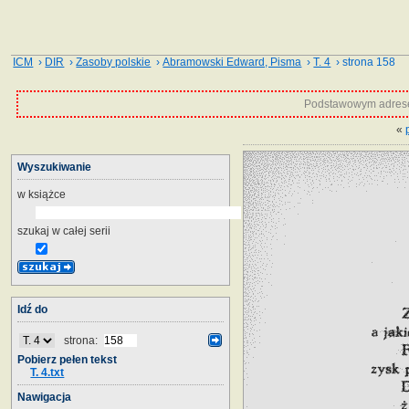
ICM
›
DIR
›
Zasoby polskie
›
Abramowski Edward, Pisma
›
T. 4
› strona 158
Podstawowym adrese
«
Wyszukiwanie
w książce
szukaj w całej serii
Idź do
strona:
Pobierz pełen tekst
T. 4.txt
Nawigacja