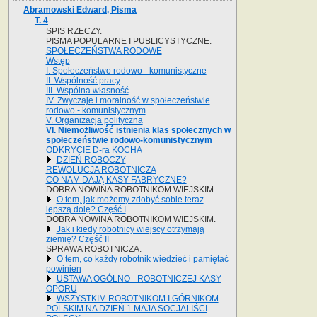
Abramowski Edward, Pisma
T. 4
SPIS RZECZY.
PISMA POPULARNE I PUBLICYSTYCZNE.
SPOŁECZEŃSTWA RODOWE
Wstęp
I. Społeczeństwo rodowo - komunistyczne
II. Wspólność pracy
III. Wspólna własność
IV. Zwyczaje i moralność w społeczeństwie
rodowo - komunistycznym
V. Organizacja polityczna
VI. Niemożliwość istnienia klas społecznych w
społeczeństwie rodowo-komunistycznym
ODKRYCIE D-ra KOCHA
DZIEŃ ROBOCZY
REWOLUCJA ROBOTNICZA
CO NAM DAJĄ KASY FABRYCZNE?
DOBRA NOWINA ROBOTNIKOM WIEJSKIM.
O tem, jak możemy zdobyć sobie teraz
lepszą dolę? Część I
DOBRA NOWINA ROBOTNIKOM WIEJSKIM.
Jak i kiedy robotnicy wiejscy otrzymają
ziemię? Część II
SPRAWA ROBOTNICZA.
O tem, co każdy robotnik wiedzieć i pamiętać
powinien
USTAWA OGÓLNO - ROBOTNICZEJ KASY
OPORU
WSZYSTKIM ROBOTNIKOM I GÓRNIKOM
POLSKIM NA DZIEŃ 1 MAJA SOCJALIŚCI