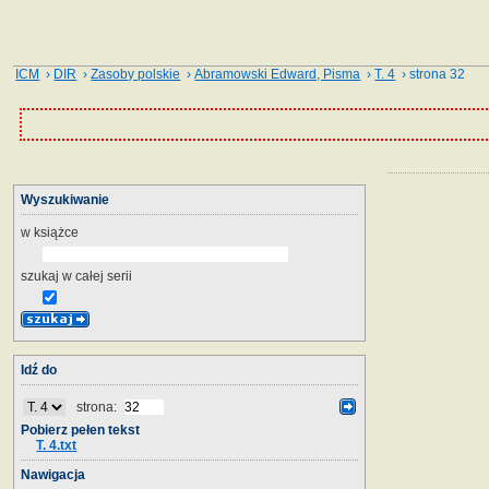
ICM
›
DIR
›
Zasoby polskie
›
Abramowski Edward, Pisma
›
T. 4
› strona 32
Wyszukiwanie
w książce
szukaj w całej serii
Idź do
strona:
Pobierz pełen tekst
T. 4.txt
Nawigacja