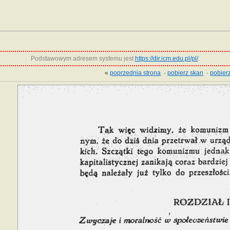
Podstawowym adresem systemu jest
https://dir.icm.edu.pl/pl/
.
«
poprzednia strona
·
pobierz skan
·
pobierz