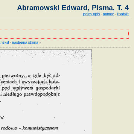
Abramowski Edward, Pisma, T. 4
pełny opis
·
pomoc
·
kontakt
 tekst
·
następna strona
»