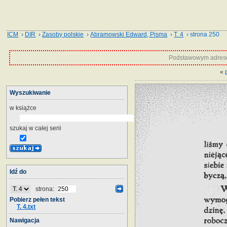
ICM
›
DIR
›
Zasoby polskie
›
Abramowski Edward, Pisma
›
T. 4
› strona 250
Podstawowym adrese
«
Wyszukiwanie
w książce
szukaj w całej serii
Idź do
strona:
Pobierz pełen tekst
T. 4.txt
Nawigacja