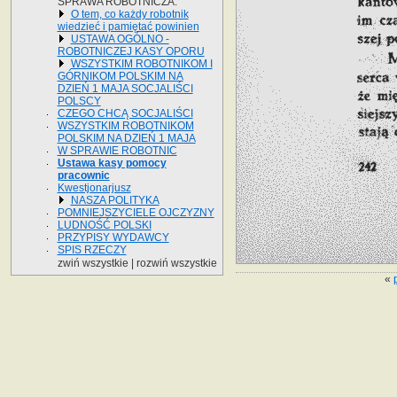
SPRAWA ROBOTNICZA.
O tem, co każdy robotnik
wiedzieć i pamiętać powinien
USTAWA OGÓLNO -
ROBOTNICZEJ KASY OPORU
WSZYSTKIM ROBOTNIKOM I
GÓRNIKOM POLSKIM NA
DZIEŃ 1 MAJA SOCJALIŚCI
POLSCY
CZEGO CHCĄ SOCJALIŚCI
WSZYSTKIM ROBOTNIKOM
POLSKIM NA DZIEŃ 1 MAJA
W SPRAWIE ROBOTNIC
Ustawa kasy pomocy
pracownic
Kwestjonarjusz
NASZA POLITYKA
POMNIEJSZYCIELE OJCZYZNY
LUDNOŚĆ POLSKI
PRZYPISY WYDAWCY
SPIS RZECZY
zwiń wszystkie
|
rozwiń wszystkie
«