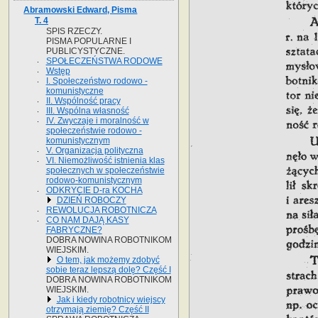
Abramowski Edward, Pisma
T. 4
SPIS RZECZY.
PISMA POPULARNE I
PUBLICYSTYCZNE.
SPOŁECZEŃSTWA RODOWE
Wstęp
I. Społeczeństwo rodowo -
komunistyczne
II. Wspólność pracy
III. Wspólna własność
IV. Zwyczaje i moralność w
społeczeństwie rodowo -
komunistycznym
V. Organizacja polityczna
VI. Niemożliwość istnienia klas
społecznych w społeczeństwie
rodowo-komunistycznym
ODKRYCIE D-ra KOCHA
DZIEŃ ROBOCZY
REWOLUCJA ROBOTNICZA
CO NAM DAJĄ KASY
FABRYCZNE?
DOBRA NOWINA ROBOTNIKOM
WIEJSKIM.
O tem, jak możemy zdobyć
sobie teraz lepszą dolę? Część I
DOBRA NOWINA ROBOTNIKOM
WIEJSKIM.
Jak i kiedy robotnicy wiejscy
otrzymają ziemię? Część II