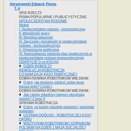
Abramowski Edward, Pisma
T. 4
SPIS RZECZY.
PISMA POPULARNE I PUBLICYSTYCZNE.
SPOŁECZEŃSTWA RODOWE
Wstęp
I. Społeczeństwo rodowo - komunistyczne
II. Wspólność pracy
III. Wspólna własność
IV. Zwyczaje i moralność w społeczeństwie
rodowo - komunistycznym
V. Organizacja polityczna
VI. Niemożliwość istnienia klas społecznych w
społeczeństwie rodowo-komunistycznym
ODKRYCIE D-ra KOCHA
DZIEŃ ROBOCZY
REWOLUCJA ROBOTNICZA
CO NAM DAJĄ KASY FABRYCZNE?
DOBRA NOWINA ROBOTNIKOM WIEJSKIM.
O tem, jak możemy zdobyć sobie teraz
lepszą dolę? Część I
DOBRA NOWINA ROBOTNIKOM WIEJSKIM.
Jak i kiedy robotnicy wiejscy otrzymają
ziemię? Część II
SPRAWA ROBOTNICZA.
O tem, co każdy robotnik wiedzieć i pamiętać
powinien
USTAWA OGÓLNO - ROBOTNICZEJ KASY
OPORU
WSZYSTKIM ROBOTNIKOM I GÓRNIKOM
POLSKIM NA DZIEŃ 1 MAJA SOCJALIŚCI