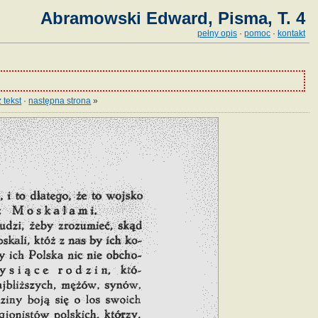
Abramowski Edward, Pisma, T. 4
pełny opis
·
pomoc
·
kontakt
 tekst
·
następna strona
»