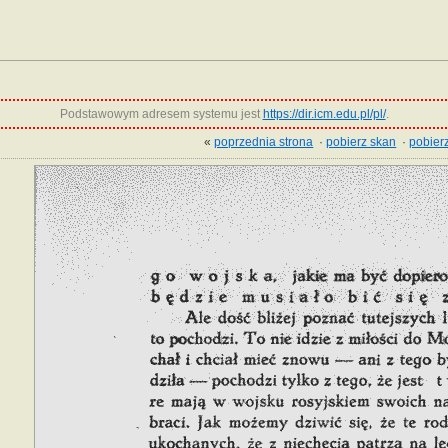
Podstawowym adresem systemu jest
https://dir.icm.edu.pl/pl/
.
«
poprzednia strona
·
pobierz skan
·
pobierz