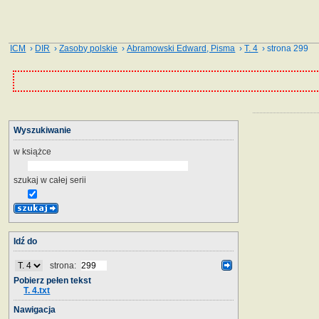
ICM
›
DIR
›
Zasoby polskie
›
Abramowski Edward, Pisma
›
T. 4
› strona 299
Wyszukiwanie
w książce
szukaj w całej serii
Idź do
strona:
Pobierz pełen tekst
T. 4.txt
Nawigacja