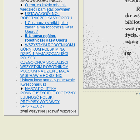
SPRAWA ROBOTNICZA.
O tem, co każdy robotnik
wiedzieć i pamiętać powinien
USTAWA OGÓLNO -
ROBOTNICZEJ KASY OPORU
I. Co znaczą strejki i jakie
zadania ma robotnicza Kasa
Oporu?
II. Ustawa ogólno-
robotniczej Kasy Oporu
WSZYSTKIM ROBOTNIKOM I
GÓRNIKOM POLSKIM NA
DZIEŃ 1 MAJA SOCJALIŚCI
POLSCY
CZEGO CHCĄ SOCJALIŚCI
WSZYSTKIM ROBOTNIKOM
POLSKIM NA DZIEŃ 1 MAJA
W SPRAWIE ROBOTNIC
Ustawa kasy pomocy pracownic
Kwestjonarjusz
NASZA POLITYKA
POMNIEJSZYCIELE OJCZYZNY
«
LUDNOŚĆ POLSKI
PRZYPISY WYDAWCY
SPIS RZECZY
zwiń wszystkie
|
rozwiń wszystkie