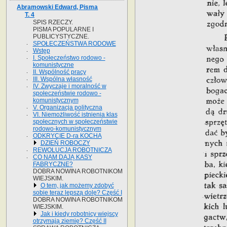
Abramowski Edward, Pisma
T. 4
SPIS RZECZY.
PISMA POPULARNE I
PUBLICYSTYCZNE.
SPOŁECZEŃSTWA RODOWE
Wstęp
I. Społeczeństwo rodowo -
komunistyczne
II. Wspólność pracy
III. Wspólna własność
IV. Zwyczaje i moralność w
społeczeństwie rodowo -
komunistycznym
V. Organizacja polityczna
VI. Niemożliwość istnienia klas
społecznych w społeczeństwie
rodowo-komunistycznym
ODKRYCIE D-ra KOCHA
DZIEŃ ROBOCZY
REWOLUCJA ROBOTNICZA
CO NAM DAJĄ KASY
FABRYCZNE?
DOBRA NOWINA ROBOTNIKOM
WIEJSKIM.
O tem, jak możemy zdobyć
sobie teraz lepszą dolę? Część I
DOBRA NOWINA ROBOTNIKOM
WIEJSKIM.
Jak i kiedy robotnicy wiejscy
otrzymają ziemię? Część II