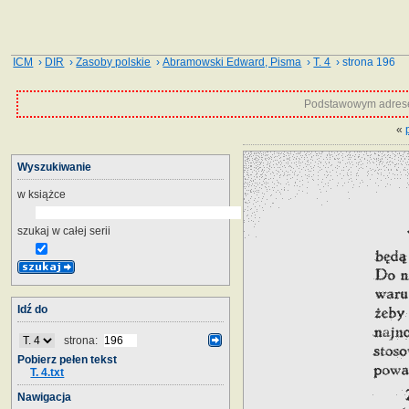
ICM
›
DIR
›
Zasoby polskie
›
Abramowski Edward, Pisma
›
T. 4
› strona 196
Podstawowym adrese
«
Wyszukiwanie
w książce
szukaj w całej serii
Idź do
strona:
Pobierz pełen tekst
T. 4.txt
Nawigacja