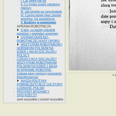
I. Car ziemi nie da
II. Co myślą zrobić robotnicy
miejscy
III. Jak będzie po zwycięstwie
IV. Czemu lepiej mieć ziemię
wspólną, niż podzieloną
V. Bądźmy w pogotowiu!
SPRAWA ROBOTNICZA.
O tem, co każdy robotnik
wiedzieć i pamiętać powinien
USTAWA OGÓLNO -
ROBOTNICZEJ KASY OPORU
WSZYSTKIM ROBOTNIKOM I
GÓRNIKOM POLSKIM NA
DZIEŃ 1 MAJA SOCJALIŚCI
POLSCY
CZEGO CHCĄ SOCJALIŚCI
WSZYSTKIM ROBOTNIKOM
POLSKIM NA DZIEŃ 1 MAJA
W SPRAWIE ROBOTNIC
Ustawa kasy pomocy pracownic
«
Kwestjonarjusz
NASZA POLITYKA
POMNIEJSZYCIELE OJCZYZNY
LUDNOŚĆ POLSKI
PRZYPISY WYDAWCY
SPIS RZECZY
zwiń wszystkie
|
rozwiń wszystkie