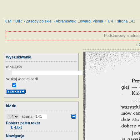
ICM
›
DIR
›
Zasoby polskie
›
Abramowski Edward, Pisma
›
T. 4
› strona 141
Podstawowym adrese
«
Wyszukiwanie
w książce
szukaj w całej serii
Idź do
strona:
Pobierz pełen tekst
T. 4.txt
Nawigacja