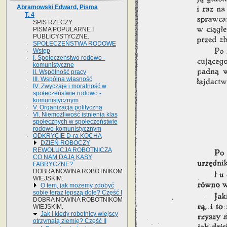
Abramowski Edward, Pisma
T. 4
SPIS RZECZY.
PISMA POPULARNE I
PUBLICYSTYCZNE.
SPOŁECZEŃSTWA RODOWE
Wstęp
I. Społeczeństwo rodowo -
komunistyczne
II. Wspólność pracy
III. Wspólna własność
IV. Zwyczaje i moralność w
społeczeństwie rodowo -
komunistycznym
V. Organizacja polityczna
VI. Niemożliwość istnienia klas
społecznych w społeczeństwie
rodowo-komunistycznym
ODKRYCIE D-ra KOCHA
DZIEŃ ROBOCZY
REWOLUCJA ROBOTNICZA
CO NAM DAJĄ KASY
FABRYCZNE?
DOBRA NOWINA ROBOTNIKOM
WIEJSKIM.
O tem, jak możemy zdobyć
sobie teraz lepszą dolę? Część I
DOBRA NOWINA ROBOTNIKOM
WIEJSKIM.
Jak i kiedy robotnicy wiejscy
otrzymają ziemię? Część II