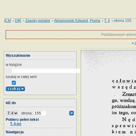
ICM
›
DIR
›
Zasoby polskie
›
Abramowski Edward, Pisma
›
T. 4
› strona 155
Podstawowym adrese
«
Wyszukiwanie
w książce
szukaj w całej serii
Idź do
strona:
Pobierz pełen tekst
T. 4.txt
Nawigacja