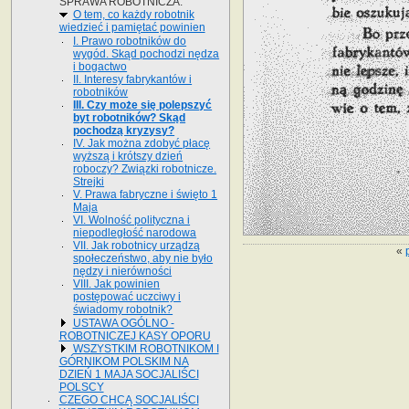
SPRAWA ROBOTNICZA.
O tem, co każdy robotnik
wiedzieć i pamiętać powinien
I. Prawo robotników do
wygód. Skąd pochodzi nędza
i bogactwo
II. Interesy fabrykantów i
robotników
III. Czy może się polepszyć
byt robotników? Skąd
pochodzą kryzysy?
IV. Jak można zdobyć płacę
wyższą i krótszy dzień
roboczy? Związki robotnicze.
Strejki
V. Prawa fabryczne i święto 1
Maja
VI. Wolność polityczna i
niepodległość narodowa
VII. Jak robotnicy urządzą
«
społeczeństwo, aby nie było
nędzy i nierówności
VIII. Jak powinien
postępować uczciwy i
świadomy robotnik?
USTAWA OGÓLNO -
ROBOTNICZEJ KASY OPORU
WSZYSTKIM ROBOTNIKOM I
GÓRNIKOM POLSKIM NA
DZIEŃ 1 MAJA SOCJALIŚCI
POLSCY
CZEGO CHCĄ SOCJALIŚCI