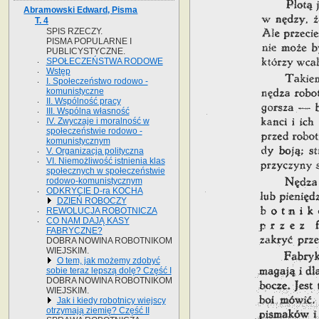
Abramowski Edward, Pisma
T. 4
SPIS RZECZY.
PISMA POPULARNE I
PUBLICYSTYCZNE.
SPOŁECZEŃSTWA RODOWE
Wstęp
I. Społeczeństwo rodowo -
komunistyczne
II. Wspólność pracy
III. Wspólna własność
IV. Zwyczaje i moralność w
społeczeństwie rodowo -
komunistycznym
V. Organizacja polityczna
VI. Niemożliwość istnienia klas
społecznych w społeczeństwie
rodowo-komunistycznym
ODKRYCIE D-ra KOCHA
DZIEŃ ROBOCZY
REWOLUCJA ROBOTNICZA
CO NAM DAJĄ KASY
FABRYCZNE?
DOBRA NOWINA ROBOTNIKOM
WIEJSKIM.
O tem, jak możemy zdobyć
sobie teraz lepszą dolę? Część I
DOBRA NOWINA ROBOTNIKOM
WIEJSKIM.
Jak i kiedy robotnicy wiejscy
otrzymają ziemię? Część II