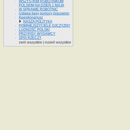
WSZYSTKIM ROBOTNIKOM
POLSKIM NA DZIEŃ 1 MAJA
W SPRAWIE ROBOTNIC
Ustawa kasy pomocy pracownic
Kwestjonarjusz
NASZA POLITYKA
POMNIEJSZYCIELE OJCZYZNY
LUDNOŚĆ POLSKI
PRZYPISY WYDAWCY
SPIS RZECZY
zwiń wszystkie
|
rozwiń wszystkie