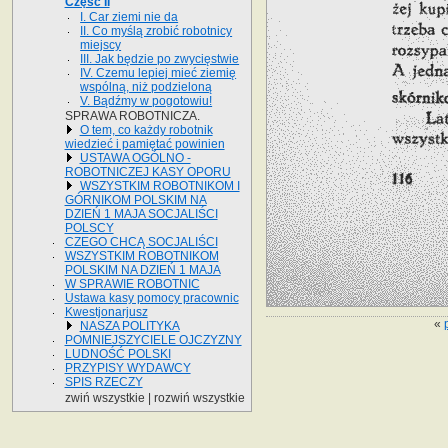
Część II
I. Car ziemi nie da
II. Co myślą zrobić robotnicy
miejscy
III. Jak będzie po zwycięstwie
IV. Czemu lepiej mieć ziemię
wspólną, niż podzieloną
V. Bądźmy w pogotowiu!
SPRAWA ROBOTNICZA.
O tem, co każdy robotnik
wiedzieć i pamiętać powinien
USTAWA OGÓLNO -
ROBOTNICZEJ KASY OPORU
WSZYSTKIM ROBOTNIKOM I
GÓRNIKOM POLSKIM NA
DZIEŃ 1 MAJA SOCJALIŚCI
POLSCY
CZEGO CHCĄ SOCJALIŚCI
WSZYSTKIM ROBOTNIKOM
POLSKIM NA DZIEŃ 1 MAJA
W SPRAWIE ROBOTNIC
Ustawa kasy pomocy pracownic
Kwestjonarjusz
«
NASZA POLITYKA
POMNIEJSZYCIELE OJCZYZNY
LUDNOŚĆ POLSKI
PRZYPISY WYDAWCY
SPIS RZECZY
zwiń wszystkie
|
rozwiń wszystkie