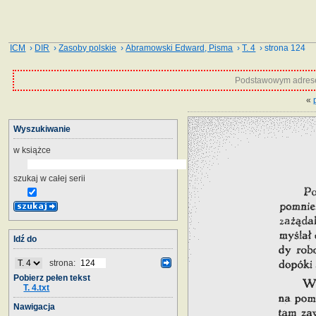
ICM
›
DIR
›
Zasoby polskie
›
Abramowski Edward, Pisma
›
T. 4
› strona 124
Podstawowym adrese
«
Wyszukiwanie
w książce
szukaj w całej serii
Idź do
strona:
Pobierz pełen tekst
T. 4.txt
Nawigacja