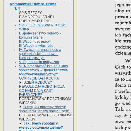
Abramowski Edward, Pisma
T. 4
SPIS RZECZY.
PISMA POPULARNE I
PUBLICYSTYCZNE.
SPOŁECZEŃSTWA RODOWE
Wstęp
I. Społeczeństwo rodowo -
komunistyczne
II. Wspólność pracy
III. Wspólna własność
IV. Zwyczaje i moralność w
społeczeństwie rodowo -
komunistycznym
V. Organizacja polityczna
VI. Niemożliwość istnienia klas
społecznych w społeczeństwie
rodowo-komunistycznym
ODKRYCIE D-ra KOCHA
DZIEŃ ROBOCZY
REWOLUCJA ROBOTNICZA
CO NAM DAJĄ KASY
FABRYCZNE?
DOBRA NOWINA ROBOTNIKOM
WIEJSKIM.
O tem, jak możemy zdobyć
sobie teraz lepszą dolę? Część I
DOBRA NOWINA ROBOTNIKOM
WIEJSKIM.
Jak i kiedy robotnicy
wiejscy otrzymają ziemię?