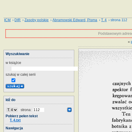
ICM
›
DIR
›
Zasoby polskie
›
Abramowski Edward, Pisma
›
T. 4
› strona 112
Podstawowym adrese
«
Wyszukiwanie
w książce
szukaj w całej serii
Idź do
strona:
Pobierz pełen tekst
T. 4.txt
Nawigacja