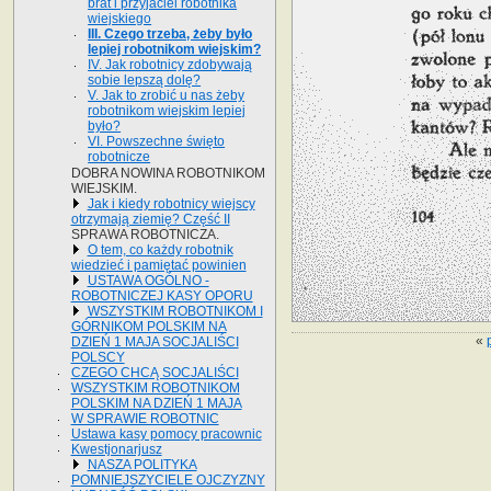
brat i przyjaciel robotnika
wiejskiego
III. Czego trzeba, żeby było
lepiej robotnikom wiejskim?
IV. Jak robotnicy zdobywają
sobie lepszą dolę?
V. Jak to zrobić u nas żeby
robotnikom wiejskim lepiej
było?
VI. Powszechne święto
robotnicze
DOBRA NOWINA ROBOTNIKOM
WIEJSKIM.
Jak i kiedy robotnicy wiejscy
otrzymają ziemię? Część II
SPRAWA ROBOTNICZA.
O tem, co każdy robotnik
wiedzieć i pamiętać powinien
USTAWA OGÓLNO -
ROBOTNICZEJ KASY OPORU
WSZYSTKIM ROBOTNIKOM I
GÓRNIKOM POLSKIM NA
«
DZIEŃ 1 MAJA SOCJALIŚCI
POLSCY
CZEGO CHCĄ SOCJALIŚCI
WSZYSTKIM ROBOTNIKOM
POLSKIM NA DZIEŃ 1 MAJA
W SPRAWIE ROBOTNIC
Ustawa kasy pomocy pracownic
Kwestjonarjusz
NASZA POLITYKA
POMNIEJSZYCIELE OJCZYZNY