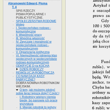
Abramowski Edward, Pisma
T. 4
SPIS RZECZY.
PISMA POPULARNE I
PUBLICYSTYCZNE.
SPOŁECZEŃSTWA RODOWE
Wstęp
I. Społeczeństwo rodowo -
komunistyczne
II. Wspólność pracy
III. Wspólna własność
IV. Zwyczaje i moralność w
społeczeństwie rodowo -
komunistycznym
V. Organizacja polityczna
VI. Niemożliwość istnienia klas
społecznych w społeczeństwie
rodowo-komunistycznym
ODKRYCIE D-ra KOCHA
DZIEŃ ROBOCZY
REWOLUCJA ROBOTNICZA
CO NAM DAJĄ KASY
FABRYCZNE?
DOBRA NOWINA ROBOTNIKOM
WIEJSKIM.
O tem, jak możemy zdobyć
sobie teraz lepszą dolę? Część I
I. Robotnicy wiejscy cierpią
biedę, bo panowie ich pracę
wyzyskują
II. Miejski robotnik to jedyny