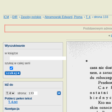
ICM
›
DIR
›
Zasoby polskie
›
Abramowski Edward, Pisma
›
T. 4
› strona 133
Podstawowym adrese
«
Wyszukiwanie
w książce
szukaj w całej serii
Idź do
strona:
Pobierz pełen tekst
T. 4.txt
Nawigacja