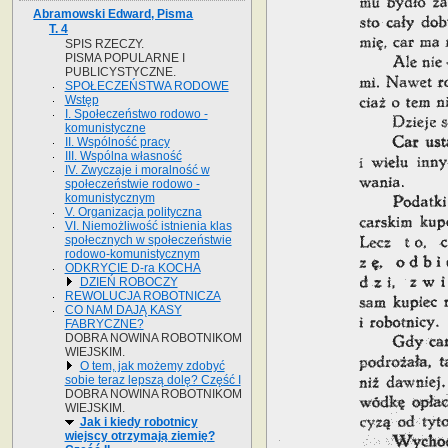
Abramowski Edward, Pisma
T. 4
SPIS RZECZY.
PISMA POPULARNE I
PUBLICYSTYCZNE.
SPOŁECZEŃSTWA RODOWE
Wstęp
I. Społeczeństwo rodowo -
komunistyczne
II. Wspólność pracy
III. Wspólna własność
IV. Zwyczaje i moralność w
społeczeństwie rodowo -
komunistycznym
V. Organizacja polityczna
VI. Niemożliwość istnienia klas
społecznych w społeczeństwie
rodowo-komunistycznym
ODKRYCIE D-ra KOCHA
DZIEŃ ROBOCZY
REWOLUCJA ROBOTNICZA
CO NAM DAJĄ KASY
FABRYCZNE?
DOBRA NOWINA ROBOTNIKOM
WIEJSKIM.
O tem, jak możemy zdobyć
sobie teraz lepszą dolę? Część I
DOBRA NOWINA ROBOTNIKOM
WIEJSKIM.
Jak i kiedy robotnicy
wiejscy otrzymają ziemię?