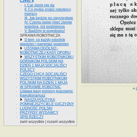
Część II
I. Car ziemi nie da
II. Co myślą zrobić robotnicy
miejscy
III. Jak będzie po zwycięstwie
IV. Czemu lepiej mieć ziemię
wspólną, niż podzieloną
V. Bądźmy w pogotowiu!
SPRAWA ROBOTNICZA.
O tem, co każdy robotnik
wiedzieć i pamiętać powinien
USTAWA OGÓLNO -
ROBOTNICZEJ KASY OPORU
WSZYSTKIM ROBOTNIKOM I
GÓRNIKOM POLSKIM NA
DZIEŃ 1 MAJA SOCJALIŚCI
POLSCY
CZEGO CHCĄ SOCJALIŚCI
WSZYSTKIM ROBOTNIKOM
POLSKIM NA DZIEŃ 1 MAJA
W SPRAWIE ROBOTNIC
«
Ustawa kasy pomocy pracownic
Kwestjonarjusz
NASZA POLITYKA
POMNIEJSZYCIELE OJCZYZNY
LUDNOŚĆ POLSKI
PRZYPISY WYDAWCY
SPIS RZECZY
zwiń wszystkie
|
rozwiń wszystkie