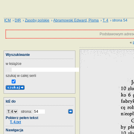
ICM
›
DIR
›
Zasoby polskie
›
Abramowski Edward, Pisma
›
T. 4
› strona 54
Podstawowym adrese
«
Wyszukiwanie
w książce
szukaj w całej serii
Idź do
strona:
Pobierz pełen tekst
T. 4.txt
Nawigacja