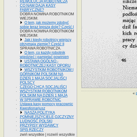
REWOLUCJA ROBOTNICZA
CO NAM DAJĄ KASY
FABRYCZNE?
DOBRA NOWINA ROBOTNIKOM
WIEJSKIM.
O tem, jak możemy zdobyć
sobie teraz lepszą dolę? Część I
DOBRA NOWINA ROBOTNIKOM
WIEJSKIM.
Jak i kiedy robotnicy wiejscy
otrzymają ziemię? Część II
SPRAWA ROBOTNICZA.
O tem, co każdy robotnik
wiedzieć i pamiętać powinien
USTAWA OGÓLNO -
ROBOTNICZEJ KASY OPORU
WSZYSTKIM ROBOTNIKOM I
GÓRNIKOM POLSKIM NA
DZIEŃ 1 MAJA SOCJALIŚCI
POLSCY
CZEGO CHCĄ SOCJALIŚCI
WSZYSTKIM ROBOTNIKOM
«
POLSKIM NA DZIEŃ 1 MAJA
W SPRAWIE ROBOTNIC
Ustawa kasy pomocy pracownic
Kwestjonarjusz
NASZA POLITYKA
POMNIEJSZYCIELE OJCZYZNY
LUDNOŚĆ POLSKI
PRZYPISY WYDAWCY
SPIS RZECZY
zwiń wszystkie
|
rozwiń wszystkie