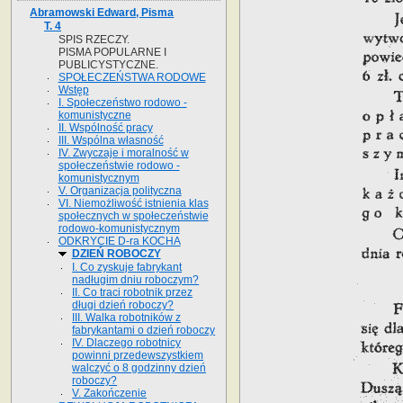
Abramowski Edward, Pisma
T. 4
SPIS RZECZY.
PISMA POPULARNE I
PUBLICYSTYCZNE.
SPOŁECZEŃSTWA RODOWE
Wstęp
I. Społeczeństwo rodowo -
komunistyczne
II. Wspólność pracy
III. Wspólna własność
IV. Zwyczaje i moralność w
społeczeństwie rodowo -
komunistycznym
V. Organizacja polityczna
VI. Niemożliwość istnienia klas
społecznych w społeczeństwie
rodowo-komunistycznym
ODKRYCIE D-ra KOCHA
DZIEŃ ROBOCZY
I. Co zyskuje fabrykant
nadługim dniu roboczym?
II. Co traci robotnik przez
długi dzień roboczy?
III. Walka robotników z
fabrykantami o dzień roboczy
IV. Dlaczego robotnicy
powinni przedewszystkiem
walczyć o 8 godzinny dzień
roboczy?
V. Zakończenie