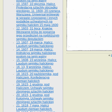
posłom na sejm walny
10. 1597, 10 stycznia, Halicz.
Protestacya szlachty obrządku
greckiego. 11. 1600, 20 czerwca,
Warszawa. Uniwersał królewski
w sprawie czopowego i innych
podatków uchwalonych na
sejmiku halickim 15 maja 1600
12. 1603, 31 lipca, Kraków.
Wezwanie króla do poparcia
jego przedłożeń na najbliższym
sejmiku deputackim
13. 1607, 19 marca, Halicz.
Laudum sejmiku halickiego
14. 1607, 19 marca, Halicz.
Instrukcya sejmiku halickiego
«
posłom na sejm walny
15. 1608, 15 września, Halicz.
Laudum sejmiku halickiego
16. 13, 9 września, Halicz.
Laudum sejmiku halickiego
18. 1615, 20 października, pod
Haliczem. Konfederacya
ziemian halickich
19. 1615, 1 grudnia, pod
Haliczem. Uchwały sejmiku
zbrojnego szlachty halickiej
20. 1615, 1 grudnia, pod
Kołomyją. Uchwały sejmiku
zbrojnego szlachty halickiej
21. 1618, 7 maja, Halicz
Laudum ziemian halickich.