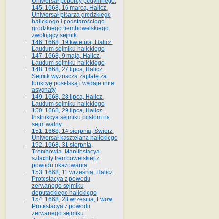
Uniwersał poborcy podymnego.
145. 1668, 16 marca, Halicz.
Uniwersał pisarza grodzkiego
halickiego i podstarościego
grodzkiego trembowelskiego,
zwołujący sejmik
146. 1668, 19 kwietnia, Halicz.
Laudum sejmiku halickiego
147. 1668, 9 maja, Halicz.
Laudum sejmiku halickiego
148. 1668, 27 lipca, Halicz.
Sejmik wyznacza zapłatę za
funkcyę poselską i wydaje inne
asygnaty
149. 1668, 28 lipca, Halicz.
Laudum sejmiku halickiego
150. 1668, 29 lipca, Halicz.
Instrukcya sejmiku posłom na
sejm walny
151. 1668, 14 sierpnia, Świerz.
Uniwersał kasztelana halickiego
152. 1668, 31 sierpnia,
Trembowla. Manifestacya
szlachty trembowelskiej z
powodu okazowania
153. 1668, 11 września, Halicz.
Protestacya z powodu
zerwanego sejmiku
deputackiego halickiego
154. 1668, 28 września, Lwów.
Protestacya z powodu
zerwanego sejmiku