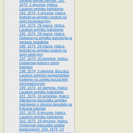
zwołuje sejmik ziemski. 192.
1674, 2 stycznia, Halicz.
Laudum sejmiku halickiego
193. 1674, 2 stycznia, Halicz.
Instrukcya sejmiku posłom na
sejm konwokacyjny
194. 1674, 29 marca, Halicz.
Laudum sejmiku halickiego
195. 1674, 29 marca, Halicz.
Deklaracya sejmiku halickiego w
sprawie podatków
196. 1674, 29 marca, Halicz.
Instrukcya sejmiku posłom na
sejm elekcyjny
197. 1674, 20 kwietnia, Halicz.
Uniwersał poborcy ziemi
halickiej
198. 1674, 3 sierpnia, Buczacz.
Laudum ziemian województwa
ruskiego na zamku buczackim
zgromadzonych
199. 1674, 16 sierpnia, Halicz.
Laudum sejmiku halickiego
201. 1674, 10 września, Halicz.
Attestacya marszałka sejmiku
halickiego o obiorze deputata na
trybunał lubelski
202. 1675, 9 stycznia, Halicz.
Laudum sejmiku halickiego
203. 1675, 19 stycznia, Halicz.
Uniwersał marszałka sądów
kapturowych. 204. 1675, 23