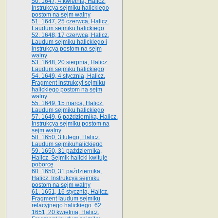
50. 1647, 4 kwietnia, Halicz.
Instrukcya sejmiku halickiego
postom na sejm walny
51. 1647, 25 czerwca, Halicz.
Laudum sejmiku halickiego
52. 1648, 17 czerwca, Halicz.
Laudum sejmiku halickiego i
instrukcya postom na sejm
walny
53. 1648, 20 sierpnia, Halicz.
Laudum sejmiku halickiego
54. 1649, 4 stycznia, Halicz.
Fragment instrukcyi sejmiku
halickiego postom na sejm
walny
55. 1649, 15 marca, Halicz.
Laudum sejmiku halickiego
57. 1649, 6 października, Halicz.
Instrukcya sejmiku postom na
sejm walny
58. 1650, 3 lutego, Halicz.
Laudum sejmikuhalickiego
59. 1650, 31 października,
Halicz. Sejmik halicki kwituje
poborcę
60. 1650, 31 października,
Halicz. Instrukcya sejmiku
postom na sejm walny
61. 1651, 16 stycznia, Halicz.
Fragment laudum sejmiku
relacyjnego halickiego. 62.
1651, 20 kwietnia, Halicz.