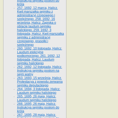
Instrukcya sejmiku posłom do
króla
257. 1692, 12 marca, Halicz.
Kwit marszałka sejmiku z
administracyi czopowego i
szelężnego. 258. 1692, 16
września, Halicz. Zapiska o
oblacie laudum sejmiku
halickiego. 259. 1692, 3
listopada, Halicz. Kwit marszałka
sejmiku z administracyi
czopowego, prasołki i
szelężnego
260. 1692, 10 listopada, Halicz.
Laudum elekcyjne
podkomorzego. 261. 1692, 12
listopada, Halicz. Laudum
sejmiku halickiego
262. 1692, 12 listopada, Halicz.
Instrukcya sejmiku posłom na
sejm walny
263. 1693, 15 września, Halicz.
Protestacya z powodu zerwania
sejmiku deputackiego
264. 1694, 3 listopada, Halicz.
Laudum sejmiku halickiego
265. 1695, 26 maja, Halicz.
Laudum sejmiku halickiego
266. 1695, 26 maja, Halicz.
Instrukcya sejmiku posłom do
króla
267. 1695, 28 maja, Halicz.