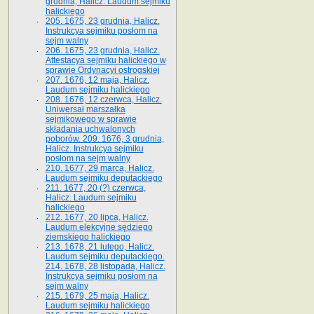
grudnia, Halicz. Laudum sejmiku
halickiego
205. 1675, 23 grudnia, Halicz.
Instrukcya sejmiku posłom na
sejm walny
206. 1675, 23 grudnia, Halicz.
Attestacya sejmiku halickiego w
sprawie Ordynacyi ostrogskiej
207. 1676, 12 maja, Halicz.
Laudum sejmiku halickiego
208. 1676, 12 czerwca, Halicz.
Uniwersał marszałka
sejmikowego w sprawie
składania uchwalonych
poborów. 209. 1676, 3 grudnia,
Halicz. Instrukcya sejmiku
posłom na sejm walny
210. 1677, 29 marca, Halicz.
Laudum sejmiku deputackiego
211. 1677, 20 (?) czerwca,
Halicz. Laudum sejmiku
halickiego
212. 1677, 20 lipca, Halicz.
Laudum elekcyjne sędziego
ziemskiego halickiego
213. 1678, 21 lutego, Halicz.
Laudum sejmiku deputackiego.
214. 1678, 28 listopada, Halicz.
Instrukcya sejmiku posłom na
sejm walny
215. 1679, 25 maja, Halicz.
Laudum sejmiku halickiego