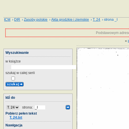
ICM
›
DIR
›
Zasoby polskie
›
Akta grodzkie i ziemskie
›
T. 24
› strona _I
Podstawowym adrese
«
Wyszukiwanie
w książce
szukaj w całej serii
Idź do
strona:
Pobierz pełen tekst
T. 24.txt
Nawigacja