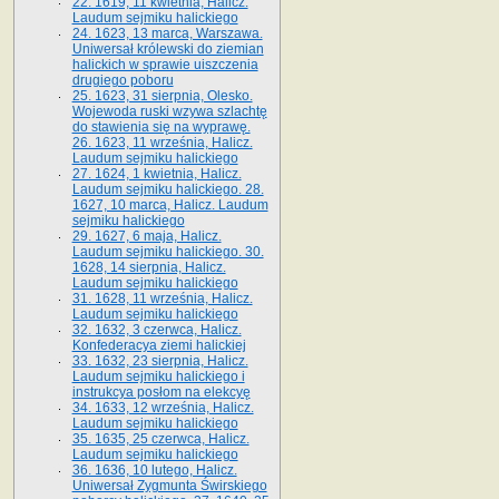
22. 1619, 11 kwietnia, Halicz.
Laudum sejmiku halickiego
24. 1623, 13 marca, Warszawa.
Uniwersał królewski do ziemian
halickich w sprawie uiszczenia
drugiego poboru
25. 1623, 31 sierpnia, Olesko.
Wojewoda ruski wzywa szlachtę
do stawienia się na wyprawę.
26. 1623, 11 września, Halicz.
Laudum sejmiku halickiego
27. 1624, 1 kwietnia, Halicz.
Laudum sejmiku halickiego. 28.
1627, 10 marca, Halicz. Laudum
sejmiku halickiego
29. 1627, 6 maja, Halicz.
Laudum sejmiku halickiego. 30.
1628, 14 sierpnia, Halicz.
Laudum sejmiku halickiego
31. 1628, 11 września, Halicz.
Laudum sejmiku halickiego
32. 1632, 3 czerwca, Halicz.
Konfederacya ziemi halickiej
33. 1632, 23 sierpnia, Halicz.
Laudum sejmiku halickiego i
instrukcya posłom na elekcyę
34. 1633, 12 września, Halicz.
Laudum sejmiku halickiego
35. 1635, 25 czerwca, Halicz.
Laudum sejmiku halickiego
36. 1636, 10 lutego, Halicz.
Uniwersał Zygmunta Świrskiego