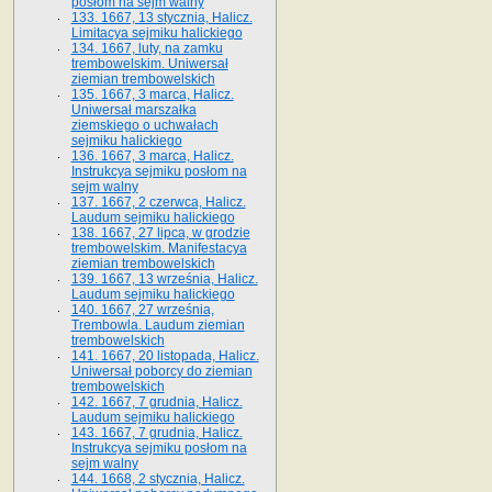
posłom na sejm walny
133. 1667, 13 stycznia, Halicz.
Limitacya sejmiku halickiego
134. 1667, luty, na zamku
trembowelskim. Uniwersał
ziemian trembowelskich
135. 1667, 3 marca, Halicz.
Uniwersał marszałka
ziemskiego o uchwałach
sejmiku halickiego
136. 1667, 3 marca, Halicz.
Instrukcya sejmiku posłom na
sejm walny
137. 1667, 2 czerwca, Halicz.
Laudum sejmiku halickiego
138. 1667, 27 lipca, w grodzie
trembowelskim. Manifestacya
ziemian trembowelskich
139. 1667, 13 września, Halicz.
Laudum sejmiku halickiego
140. 1667, 27 września,
Trembowla. Laudum ziemian
trembowelskich
141. 1667, 20 listopada, Halicz.
Uniwersał poborcy do ziemian
trembowelskich
142. 1667, 7 grudnia, Halicz.
Laudum sejmiku halickiego
143. 1667, 7 grudnia, Halicz.
Instrukcya sejmiku posłom na
sejm walny
144. 1668, 2 stycznia, Halicz.