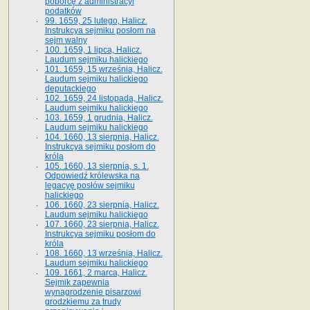
poborcę z administracyi
podatków
99. 1659, 25 lutego, Halicz.
Instrukcya sejmiku posłom na
sejm walny
100. 1659, 1 lipca, Halicz.
Laudum sejmiku halickiego
101. 1659, 15 września, Halicz.
Laudum sejmiku halickiego
deputackiego
102. 1659, 24 listopada, Halicz.
Laudum sejmiku halickiego
103. 1659, 1 grudnia, Halicz.
Laudum sejmiku halickiego
104. 1660, 13 sierpnia, Halicz.
Instrukcya sejmiku posłom do
króla
105. 1660, 13 sierpnia, s. 1.
Odpowiedź królewska na
legacyę posłów sejmiku
halickiego
106. 1660, 23 sierpnia, Halicz.
Laudum sejmiku halickiego
107. 1660, 23 sierpnia, Halicz.
Instrukcya sejmiku posłom do
króla
108. 1660, 13 września, Halicz.
Laudum sejmiku halickiego
109. 1661, 2 marca, Halicz.
Sejmik zapewnia
wynagrodzenie pisarzowi
grodzkiemu za trudy