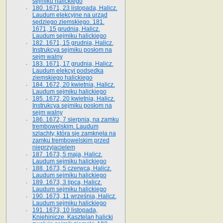
sejmiku halickiego
180. 1671, 23 listopada, Halicz.
Laudum elekcyjne na urząd
sędziego ziemskiego. 181.
1671, 15 grudnia, Halicz.
Laudum sejmiku halickiego
182. 1671, 15 grudnia, Halicz.
Instrukcya sejmiku posłom na
sejm walny
183. 1671, 17 grudnia, Halicz.
Laudum elekcyi podsędka
ziemskiego halickiego
184. 1672, 20 kwietnia, Halicz.
Laudum sejmiku halickiego
185. 1672, 20 kwietnia, Halicz.
Instrukcya sejmiku posłom na
sejm walny
186. 1672, 7 sierpnia, na zamku
trembowelskim. Laudum
szlachty, która się zamknęła na
zamku trembowelskim przed
nieprzyjacielem
187. 1673, 5 maja, Halicz.
Laudum sejmiku halickiego
188. 1673, 5 czerwca, Halicz.
Laudum sejmiku halickiego
189. 1673, 3 lipca, Halicz.
Laudum sejmiku halickiego
190. 1673, 11 września, Halicz.
Laudum sejmiku halickiego
191. 1673, 10 listopada,
Kniehinicze. Kasztelan halicki