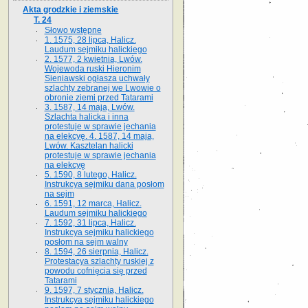
Akta grodzkie i ziemskie
T. 24
Słowo wstępne
1. 1575, 28 lipca, Halicz.
Laudum sejmiku halickiego
2. 1577, 2 kwietnia, Lwów.
Wojewoda ruski Hieronim
Sieniawski ogłasza uchwały
szlachty zebranej we Lwowie o
obronie ziemi przed Tatarami
3. 1587, 14 maja, Lwów.
Szlachta halicka i inna
protestuje w sprawie jechania
na elekcyę. 4. 1587, 14 maja,
Lwów. Kasztelan halicki
protestuje w sprawie jechania
na elekcyę
5. 1590, 8 lutego, Halicz.
Instrukcya sejmiku dana posłom
na sejm
6. 1591, 12 marca, Halicz.
Laudum sejmiku halickiego
7. 1592, 31 lipca, Halicz.
Instrukcya sejmiku halickiego
posłom na sejm walny
8. 1594, 26 sierpnia, Halicz.
Protestacya szlachty ruskiej z
powodu cofnięcia się przed
Tatarami
9. 1597, 7 stycznia, Halicz.
Instrukcya sejmiku halickiego