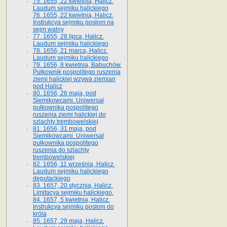
75. 1655, 22 kwietnia, Halicz.
Laudum sejmiku halickiego
76. 1655, 22 kwietnia, Halicz.
Instrukcya sejmiku posłom na
sejm walny
77. 1655, 28 lipca, Halicz.
Laudum sejmiku halickiego
78. 1656, 21 marca, Halicz.
Laudum sejmiku halickiego
79. 1656, 8 kwietnia, Babuchów.
Pułkownik pospolitego ruszenia
ziemi halickiej wzywa ziemian
pod Halicz
80. 1656, 26 maja, pod
Siemikowcami. Uniwersał
pułkownika pospolitego
ruszenia ziemi halickiej do
szlachty trembowelskiej
81. 1656, 31 maja, pod
Siemikowcami. Uniwersał
pułkownika pospolitego
ruszenia do szlachty
trembowelskiej
82. 1656, 11 września, Halicz.
Laudum sejmiku halickiego
deputackiego
83. 1657, 20 stycznia, Halicz.
Limitacya sejmiku halickiego.
84. 1657, 5 kwietnia, Halicz.
Instrukcya sejmiku posłom do
króla
85. 1657, 29 maja, Halicz.