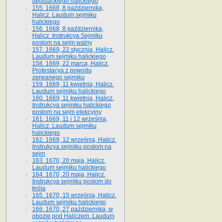
deputackiego halickiego
155. 1668, 8 października,
Halicz. Laudum sejmiku
halickiego
156. 1668, 8 października,
Halicz. Instrukcya Sejmiku
posłom na sejm walny
157. 1669, 22 stycznia, Halicz.
Laudum sejmiku halickiego
158. 1669, 22 marca, Halicz.
Protestacya z powodu
zerwanego sejmiku
159. 1669, 11 kwietnia, Halicz.
Laudum sejmiku halickiego
160. 1669, 11 kwietnia, Halicz.
Instrukcya sejmiku halickiego
posłom na sejm elekcyjny
161. 1669, 11 i 12 września,
Halicz. Laudum sejmiku
halickiego
162. 1669, 12 września, Halicz.
Instrukcya sejmiku posłom na
sejm
163. 1670, 20 maja, Halicz.
Laudum sejmiku halickiego
164. 1670, 20 maja, Halicz.
Instrukcya sejmiku posłom do
króla
165. 1670, 15 września, Halicz.
Laudum sejmiku halickiego
166. 1670, 27 października, w
obozie pod Haliczem. Laudum