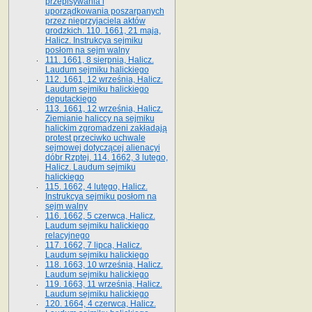
przepisywania i
uporządkowania poszarpanych
przez nieprzyjaciela aktów
grodzkich. 110. 1661, 21 maja,
Halicz. Instrukcya sejmiku
posłom na sejm walny
111. 1661, 8 sierpnia, Halicz.
Laudum sejmiku halickiego
112. 1661, 12 września, Halicz.
Laudum sejmiku halickiego
deputackiego
113. 1661, 12 września, Halicz.
Ziemianie haliccy na sejmiku
halickim zgromadzeni zakładają
protest przeciwko uchwale
sejmowej dotyczącej alienacyi
dóbr Rzptej. 114. 1662, 3 lutego,
Halicz. Laudum sejmiku
halickiego
115. 1662, 4 lutego, Halicz.
Instrukcya sejmiku posłom na
sejm walny
116. 1662, 5 czerwca, Halicz.
Laudum sejmiku halickiego
relacyjnego
117. 1662, 7 lipca, Halicz.
Laudum sejmiku halickiego
118. 1663, 10 września, Halicz.
Laudum sejmiku halickiego
119. 1663, 11 września, Halicz.
Laudum sejmiku halickiego
120. 1664, 4 czerwca, Halicz.