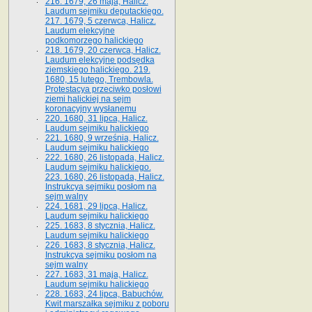
216. 1679, 26 maja, Halicz.
Laudum sejmiku deputackiego.
217. 1679, 5 czerwca, Halicz.
Laudum elekcyjne
podkomorzego halickiego
218. 1679, 20 czerwca, Halicz.
Laudum elekcyjne podsędka
ziemskiego halickiego. 219.
1680, 15 lutego, Trembowla.
Protestacya przeciwko posłowi
ziemi halickiej na sejm
koronacyjny wysłanemu
220. 1680, 31 lipca, Halicz.
Laudum sejmiku halickiego
221. 1680, 9 września, Halicz.
Laudum sejmiku halickiego
222. 1680, 26 listopada, Halicz.
Laudum sejmiku halickiego.
223. 1680, 26 listopada, Halicz.
Instrukcya sejmiku posłom na
sejm walny
224. 1681, 29 lipca, Halicz.
Laudum sejmiku halickiego
225. 1683, 8 stycznia, Halicz.
Laudum sejmiku halickiego
226. 1683, 8 stycznia, Halicz.
Instrukcya sejmiku posłom na
sejm walny
227. 1683, 31 maja, Halicz.
Laudum sejmiku halickiego
228. 1683, 24 lipca, Babuchów.
Kwit marszałka sejmiku z poboru