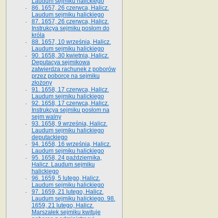
Laudum sejmiku halickiego
86. 1657, 26 czerwca, Halicz.
Laudum sejmiku halickiego
87. 1657, 26 czerwca, Halicz.
Instrukcya sejmiku posłom do
króla
88. 1657, 10 września, Halicz.
Laudum sejmiku halickiego
90. 1658, 30 kwietnia, Halicz.
Deputacya sejmikowa
zatwierdza rachunek z poborów
przez poborcę na sejmiku
złożony
91. 1658, 17 czerwca, Halicz.
Laudum sejmiku halickiego
92. 1658, 17 czerwca, Halicz.
Instrukcya sejmiku posłom na
sejm walny
93. 1658, 9 września, Halicz.
Laudum sejmiku halickiego
deputackiego
94. 1658, 16 września, Halicz.
Laudum sejmiku halickiego
95. 1658, 24 października,
Halicz. Laudum sejmiku
halickiego
96. 1659, 5 lutego, Halicz.
Laudum sejmiku halickiego
97. 1659, 21 lutego, Halicz.
Laudum sejmiku halickiego. 98.
1659, 21 lutego, Halicz.
Marszałek sejmiku kwituje