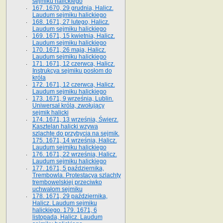
sejmiku halickiego
167. 1670, 29 grudnia, Halicz.
Laudum sejmiku halickiego
168. 1671, 27 lutego, Halicz.
Laudum sejmiku halickiego
169. 1671, 15 kwietnia, Halicz.
Laudum sejmiku halickiego
170. 1671, 26 maja, Halicz.
Laudum sejmiku halickiego
171. 1671, 12 czerwca, Halicz.
Instrukcya sejmiku posłom do
króla
172. 1671, 12 czerwca, Halicz.
Laudum sejmiku halickiego
173. 1671, 9 września, Lublin.
Uniwersał króla, zwołujący
sejmik halicki
174. 1671, 13 września, Świerz.
Kasztelan halicki wzywa
szlachtę do przybycia na sejmik.
175. 1671, 14 września, Halicz.
Laudum sejmiku halickiego
176. 1671, 22 września, Halicz.
Laudum sejmiku halickiego
177. 1671, 5 października,
Trembowla. Protestacya szlachty
trembowelskiej przeciwko
uchwałom sejmiku
178. 1671, 29 października,
Halicz. Laudum sejmiku
halickiego. 179. 1671, 6
listopada, Halicz. Laudum