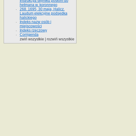
Instrukcya sejmiku posłom do
hetmana w. koronnego
268. 1695, 30 maja, Halicz.
Laudum elekcyjne podsędka
halickiego
Indeks nazw osób i
miejscowości
Indeks rzeczowy
Corrigenda
zwiń wszystkie
|
rozwiń wszystkie