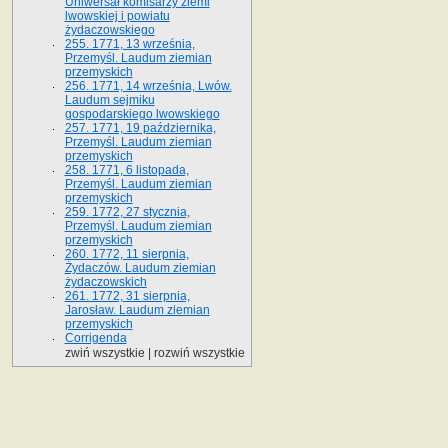
Uniwersał komisarzy ziemi
lwowskiej i powiatu
żydaczowskiego
255. 1771, 13 września,
Przemyśl. Laudum ziemian
przemyskich
256. 1771, 14 września, Lwów.
Laudum sejmiku
gospodarskiego lwowskiego
257. 1771, 19 października,
Przemyśl. Laudum ziemian
przemyskich
258. 1771, 6 listopada,
Przemyśl. Laudum ziemian
przemyskich
259. 1772, 27 stycznia,
Przemyśl. Laudum ziemian
przemyskich
260. 1772, 11 sierpnia,
Żydaczów. Laudum ziemian
żydaczowskich
261. 1772, 31 sierpnia,
Jarosław. Laudum ziemian
przemyskich
Corrigenda
zwiń wszystkie
|
rozwiń wszystkie