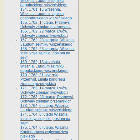
Wisznia. Laudum sejmiku
deputackiego wiszeńskiego
164. 1761, 15 września,
Wisznia. Laudum sejmiku
gospodarskiego wiszeńskiego
165. 1762, 1 lutego, Przemyśl.
Uchwały ziemian przemyskich
166. 1762, 22 marca, Lwów.
Uchwały ziemian lwowskich
167. 1762, 23 sierpnia, Wisznia.
Laudum sejmiku wiszeńskiego
168. 1762, 23 sierpnia, Wisznia.
Instrukcya sejmiku posłom na
sejm
169. 1762, 13 września,
Wisznia. Laudum sejmiku
deputackiego wiszeńskiego.
170. 1763, 31 stycznia,
Przemyśl. Limita kongresu
ziemian przemyskich
171. 1763, 14 marca, Lwów.
Uchwały ziemian lwowskich
172. 1763, 28 marca, Przemyśl.
Uchwały ziemian przemyskich
173. 1764, 6 lutego, Wisznia.
Laudum sejmiku wiszeńskiego
174. 1764, 6 lutego Wisznia.
Instrukcya sejmiku posłom na
sejm
175. 1764, 6 lutego, Wisznia.
Konfederacya województwa
ruskiego