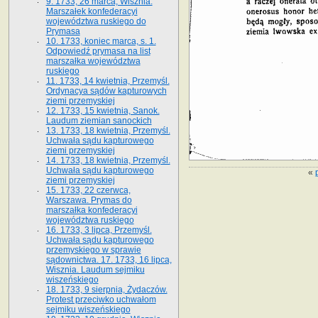
9. 1733, 26 marca, Wisznia.
Marszałek konfederacyi
województwa ruskiego do
Prymasa
10. 1733, koniec marca, s. 1.
Odpowiedź prymasa na list
marszałka województwa
ruskiego
11. 1733, 14 kwietnia, Przemyśl.
Ordynacya sądów kapturowych
ziemi przemyskiej
12. 1733, 15 kwietnia, Sanok.
Laudum ziemian sanockich
13. 1733, 18 kwietnia, Przemyśl.
Uchwała sądu kapturowego
ziemi przemyskiej
14. 1733, 18 kwietnia, Przemyśl.
Uchwała sądu kapturowego
«
ziemi przemyskiej
15. 1733, 22 czerwca,
Warszawa. Prymas do
marszałka konfederacyi
województwa ruskiego
16. 1733, 3 lipca, Przemyśl.
Uchwała sądu kapturowego
przemyskiego w sprawie
sądownictwa. 17. 1733, 16 lipca,
Wisznia. Laudum sejmiku
wiszeńskiego
18. 1733, 9 sierpnia, Żydaczów.
Protest przeciwko uchwałom
sejmiku wiszeńskiego