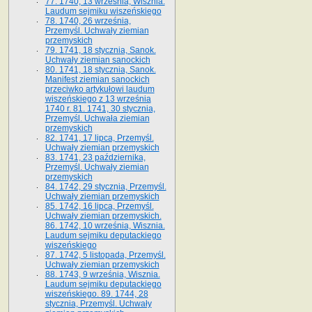
77. 1740, 13 września, Wisznia.
Laudum sejmiku wiszeńskiego
78. 1740, 26 września,
Przemyśl. Uchwały ziemian
przemyskich
79. 1741, 18 stycznia, Sanok.
Uchwały ziemian sanockich
80. 1741, 18 stycznia, Sanok.
Manifest ziemian sanockich
przeciwko artykułowi laudum
wiszeńskiego z 13 wrze­śnia
1740 r. 81. 1741, 30 stycznia,
Przemyśl. Uchwała ziemian
przemyskich
82. 1741, 17 lipca, Przemyśl.
Uchwały ziemian przemyskich
83. 1741, 23 października,
Przemyśl. Uchwały ziemian
przemyskich
84. 1742, 29 stycznia, Przemyśl.
Uchwały ziemian przemyskich
85. 1742, 16 lipca, Przemyśl.
Uchwały ziemian przemyskich.
86. 1742, 10 września, Wisznia.
Laudum sejmiku deputackiego
wiszeńskiego
87. 1742, 5 listopada, Przemyśl.
Uchwały ziemian przemyskich
88. 1743, 9 września, Wisznia.
Laudum sejmiku deputackiego
wiszeńskiego. 89. 1744, 28
stycznia, Przemyśl. Uchwały