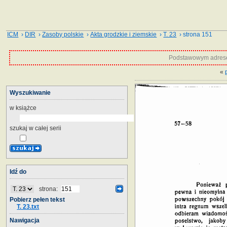
ICM
›
DIR
›
Zasoby polskie
›
Akta grodzkie i ziemskie
›
T. 23
› strona 151
Podstawowym adrese
«
Wyszukiwanie
w książce
szukaj w całej serii
Idź do
strona:
Pobierz pełen tekst
T. 23.txt
Nawigacja