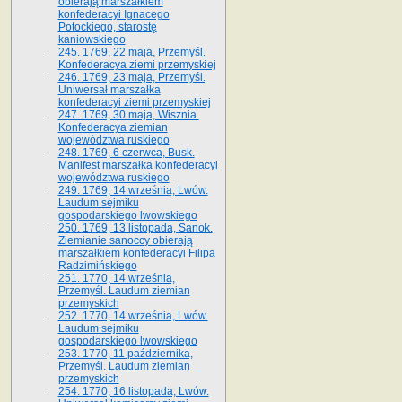
obierają marszałkiem
konfederacyi Ignacego
Potockiego, starostę
kaniowskiego
245. 1769, 22 maja, Przemyśl.
Konfederacya ziemi przemyskiej
246. 1769, 23 maja, Przemyśl.
Uniwersał marszałka
konfederacyi ziemi przemyskiej
247. 1769, 30 maja, Wisznia.
Konfederacya ziemian
województwa ruskiego
248. 1769, 6 czerwca, Busk.
Manifest marszałka konfederacyi
województwa ruskiego
249. 1769, 14 września, Lwów.
Laudum sejmiku
gospodarskiego lwowskiego
250. 1769, 13 listopada, Sanok.
Ziemianie sanoccy obierają
marszałkiem konfederacyi Filipa
Radzimińskiego
251. 1770, 14 września,
Przemyśl. Laudum ziemian
przemyskich
252. 1770, 14 września, Lwów.
Laudum sejmiku
gospodarskiego lwowskiego
253. 1770, 11 października,
Przemyśl. Laudum ziemian
przemyskich
254. 1770, 16 listopada, Lwów.