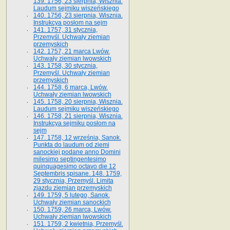
139. 1756, 23 sierpnia, Wisznia.
Laudum sejmiku wiszeńskiego
140. 1756, 23 sierpnia, Wisznia.
Instrukcya posłom na sejm
141. 1757, 31 stycznia,
Przemyśl. Uchwały ziemian
przemyskich
142. 1757, 21 marca Lwów.
Uchwały ziemian lwowskich
143. 1758, 30 stycznia,
Przemyśl. Uchwały ziemian
przemyskich
144. 1758, 6 marca, Lwów.
Uchwały ziemian lwowskich
145. 1758, 20 sierpnia, Wisznia.
Laudum sejmiku wiszeńskiego
146. 1758, 21 sierpnia, Wisznia.
Instrukcya sejmiku posłom na
sejm
147. 1758, 12 września, Sanok.
Punkta do laudum od ziemi
sanockiej podane anno Domini
milesimo septingentesimo
quinquagesimo octavo die 12
Septembris spisane. 148. 1759,
29 stycznia, Przemyśl. Limita
zjazdu ziemian przemyskich
149. 1759, 5 lutego, Sanok.
Uchwały ziemian sanockich
150. 1759, 26 marca, Lwów.
Uchwały ziemian lwowskich
151. 1759, 2 kwietnia, Przemyśl.