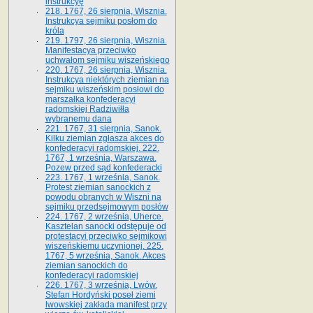
instrukcyę
218. 1767, 26 sierpnia, Wisznia.
Instrukcya sejmiku posłom do
króla
219. 1797, 26 sierpnia, Wisznia.
Manifestacya przeciwko
uchwałom sejmiku wiszeńskiego
220. 1767, 26 sierpnia, Wisznia.
Instrukcya niektórych ziemian na
sejmiku wiszeńskim posłowi do
marszałka konfe­deracyi
radomskiej Radziwiłła
wybranemu dana
221. 1767, 31 sierpnia, Sanok.
Kilku ziemian zgłasza akces do
konfederacyi radomskiej. 222.
1767, 1 września, Warszawa.
Pozew przed sąd konfederacki
223. 1767, 1 września, Sanok.
Protest ziemian sanockich z
powodu obranych w Wiszni na
sejmiku przedsejmo­wym posłów
224. 1767, 2 września, Uherce.
Kasztelan sanocki odstępuje od
protestacyi przeciwko sejmikowi
wiszeńskiemu uczynionej. 225.
1767, 5 września, Sanok. Akces
ziemian sanockich do
konfederacyi radomskiej
226. 1767, 3 września, Lwów.
Stefan Hordyński poseł ziemi
lwowskiej zakłada manifest przy