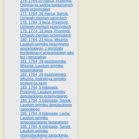
176. 1764 20 marca, Przemyśl.
Ordynacya sądów kapturowych
ziemi przemyskiej
177. 1764, 20 marca, Sanok.
Uchwały ziemian sanockich
178. 1764, 3 lipca, Przemyśl.
Uchwały ziemian przemyskich
179. 1774, 16 lipca, Przemyśl.
Uchwały ziemian przemyskich
180. 1764, 23 lipca, Wisznia.
Laudum sejmiku relacyjnego
wiszeńskiego, z aprobatą
konfederacyi wojewódzkiej jako
też i generalnej
181. 1764, 29 października,
Wisznia. Laudum sejmiku
wiszeńskiego
182. 1764, 29 października,
Wisznia. Instrukcya sejmiku
posłom na sejm
183. 1764, 5 listopada,
Przemyśl. Laudum sejmiku
deputackiego przemyskiego
184. 1764, 5 listopada, Sanok.
Laudum sejmiku deputackiego
sanockiego
185. 1764, 6 listopada, Lwów.
Laudum sejmiku
gospodarskiego lwowskiego
186. 1764, 6 listopada, Sanok.
Laudum sejmiku
gospodarskiego sanockiego.