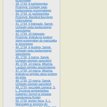
przemyskiej
39. 1734, 9 października,
Przemyśl. Uchwały sądu
kapturowego przemyskiego
40. 1734, 11 października,
Przemyśl. Manifest Bazylego
Ustrzyckiego
41. 1734, 5 listopada, Sanok.
Uchwały sądu kapturowego
sanockiego
42. 1734, 10 listopada,
Przemyśl. Instrukcya posłom
ziemi przemyskiej do marszałka
w. koronnego
44. 1734, 4 grudnia, Sanok.
Uchwały sądu kapturowego
sanockiego
45. 1735, 3 marca, Sanok.
Uchwały ziemian sanockich
46. 1735, 14 marca, Wisznia.
Laudum sejmiku wiszeńskiego
47. 1735, 14 marca, Wisznia.
Instrukcya sejmiku dana posłom
do króla
48. 1735, 22 marca, Sanok.
Uchwały ziemian sanockich
49. 1735, początek czerwca, S.
L. Życzenia województwa
ruskiego i innych w sprawie
uspokojenia Rzptej
50. 1735, koniec lipca, S. L.
Marszałek w. koronny do