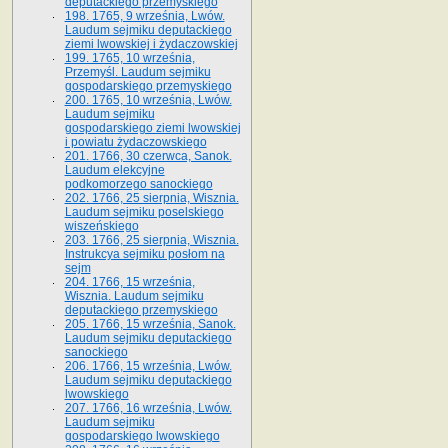
deputackiego przemyskiego
198. 1765, 9 września, Lwów.
Laudum sejmiku deputackiego
ziemi lwowskiej i żydaczowskiej
199. 1765, 10 września,
Przemyśl. Laudum sejmiku
gospodarskiego przemyskiego
200. 1765, 10 września, Lwów.
Laudum sejmiku
gospodarskiego ziemi lwowskiej
i powiatu żydaczowskiego
201. 1766, 30 czerwca, Sanok.
Laudum elekcyjne
podkomorzego sanockiego
202. 1766, 25 sierpnia, Wisznia.
Laudum sejmiku poselskiego
wiszeńskiego
203. 1766, 25 sierpnia, Wisznia.
Instrukcya sejmiku posłom na
sejm
204. 1766, 15 września,
Wisznia. Laudum sejmiku
deputackiego przemyskiego
205. 1766, 15 września, Sanok.
Laudum sejmiku deputackiego
sanockiego
206. 1766, 15 września, Lwów.
Laudum sejmiku deputackiego
lwowskiego
207. 1766, 16 września, Lwów.
Laudum sejmiku
gospodarskiego lwowskiego