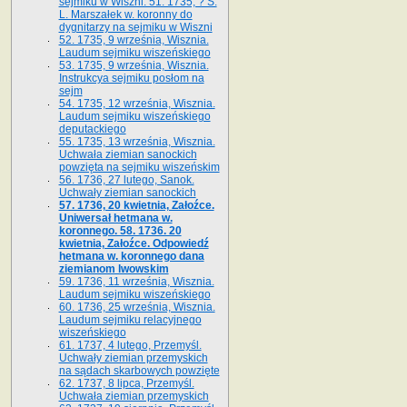
sejmiku w Wiszni. 51. 1735, ? S.
L. Marszałek w. koronny do
dygnitarzy na sejmiku w Wiszni
52. 1735, 9 września, Wisznia.
Laudum sejmiku wiszeńskiego
53. 1735, 9 września, Wisznia.
Instrukcya sejmiku posłom na
sejm
54. 1735, 12 września, Wisznia.
Laudum sejmiku wiszeńskiego
deputackiego
55. 1735, 13 września, Wisznia.
Uchwała ziemian sanockich
powzięta na sejmiku wiszeńskim
56. 1736, 27 lutego, Sanok.
Uchwały ziemian sanockich
57. 1736, 20 kwietnia, Załoźce.
Uniwersał hetmana w.
koronnego. 58. 1736. 20
kwietnia, Załoźce. Odpowiedź
hetmana w. koronnego dana
ziemianom lwowskim
59. 1736, 11 września, Wisznia.
Laudum sejmiku wiszeńskiego
60. 1736, 25 września, Wisznia.
Laudum sejmiku relacyjnego
wiszeńskiego
61. 1737, 4 lutego, Przemyśl.
Uchwały ziemian przemyskich
na sądach skarbowych powzięte
62. 1737, 8 lipca, Przemyśl.
Uchwała ziemian przemyskich