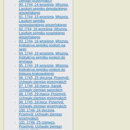
ziemian przemyskich
90. 1744, 14 września, Wisznia.
Laudum sejmiku deputackiego
wiszeńskiego
91. 1744, 15 września, Wisznia.
Laudum sejmiku
gospodarskiego wiszeńskiego
92. l744, 16 września, Wisznia.
Laudum sejmiku poselskiego
wiszeńskiego
93. 1744, 16 września, Wisznia.
Instrukcya sejmiku posłom na
sejm
94. 1744, 16 września, Wisznia.
Instrukcya sejmiku posłom do
prymasa
95. 1744, 16 września, Wisznia.
Instrukcya sejmiku posłom do
biskupa krakowskiego
96. 1745, 25 stycznia, Przemyśl.
Uchwały ziemian przemyskich
97. 1744, 18 marca, Sanok.
Uchwały ziemian sanockich
98. 1745, 29 marca, Przemyśl.
Uchwały ziemian przemyskich
99. 1745, 19 lipca, Przemyśl.
Uchwały ziemian przemyskich
100. 1746, 24 stycznia,
Przemyśl. Uchwały ziemian
przemyskich
101. 1746, 25 czerwca,
Przemyśl. Uchwały ziemian