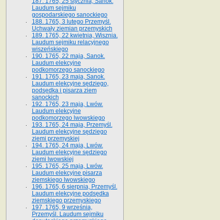
187. 1765, 25 stycznia, Sanok.
Laudum sejmiku
gospodarskiego sanockiego
188. 1765, 3 lutego Przemyśl.
Uchwały ziemian przemyskich
189. 1765, 22 kwietnia, Wisznia.
Laudum sejmiku relacyjnego
wiszeńskiego
190. 1765, 22 maja, Sanok.
Laudum elekcyjne
podkomorzego sanockiego
191. 1765, 23 maja, Sanok.
Laudum elekcyjne sędziego,
podsędka i pisarza ziem
sanockich
192. 1765, 23 maja, Lwów.
Laudum elekcyjne
podkomorzego lwowskiego
193. 1765, 24 maja, Przemyśl.
Laudum elekcyjne sędziego
ziemi przemyskiej
194. 1765, 24 maja, Lwów.
Laudum elekcyjne sędziego
ziemi lwowskiej
195. 1765, 25 maja, Lwów.
Laudum elekcyjne pisarza
ziemskiego lwowskiego
196. 1765, 6 sierpnia, Przemyśl.
Laudum elekcyjne podsędka
ziemskiego przemyskiego
197. 1765, 9 września,
Przemyśl. Laudum sejmiku