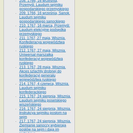
208. 1766, 16 września,
Przemyśl. Laudum sejmiku
gospodarskiego przemyskiego
209. 1766, 16 września, Sanok.
Laudum sejmiku
gospodarskiego sanockiego
210. 1767, 16 marca, Przemyśl.
Laudum elekcyjne podsędka
przemyskiego
211. 1767, 27 maja, Wisznia.
Konfederacya województwa
ruskiego
212. 1767, 27 maja, Wisznia.
Uniwersał marszałka
konfederacyi województwa
ruskiego
213. 1767, 28 maja, Wisznia.
Akces szlachty drobnej do
konfederacyi generału
województwa ruskiego
214. 1767, 4 czerwca, Wisznia.
Laudum sejmiku
konfederackiego
215. 1767, 24 sierpnia, Wisznia.
Laudum sejmiku poselskiego
wiszeńskiego
216. 1767, 24 sierpnia, Wisznia.
Instrukcya sejmiku posłom na
sejm
217. 1767, 24 sierpnia, Wisznia.
Ziemianie sanoccy wybierają
posłów na sejm i dają im