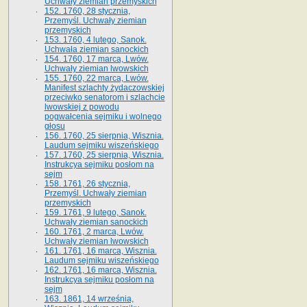
Uchwały ziemian przemyskich
152. 1760, 28 stycznia,
Przemyśl. Uchwały ziemian
przemyskich
153. 1760, 4 lutego, Sanok.
Uchwała ziemian sanockich
154. 1760, 17 marca, Lwów.
Uchwały ziemian lwowskich
155. 1760, 22 marca, Lwów.
Manifest szlachty żydaczowskiej
przeciwko senatorom i szlachcie
lwowskiej z po­wodu
pogwałcenia sejmiku i wolnego
głosu
156. 1760, 25 sierpnia, Wisznia.
Laudum sejmiku wiszeńskiego
157. 1760, 25 sierpnia, Wisznia.
Instrukcya sejmiku posłom na
sejm
158. 1761, 26 stycznia,
Przemyśl. Uchwały ziemian
przemyskich
159. 1761, 9 lutego, Sanok.
Uchwały ziemian sanockich
160. 1761, 2 marca, Lwów.
Uchwały ziemian lwowskich
161. 1761, 16 marca, Wisznia.
Laudum sejmiku wiszeńskiego
162. 1761, 16 marca, Wisznia.
Instrukcya sejmiku posłom na
sejm
163. 1861, 14 września,