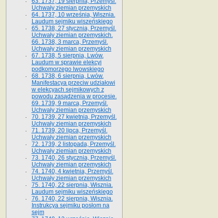
63. 1737, 19 sierpnia, Przemyśl.
Uchwały ziemian przemyskich
64. 1737, 10 września, Wisznia.
Laudum sejmiku wiszeńskiego
65. 1738, 27 stycznia, Przemyśl.
Uchwały ziemian przemyskich­­.
66. 1738, 3 marca, Przemyśl.
Uchwały ziemian przemyskich­
67. 1738, 5 sierpnia, Lwów.
Laudum w sprawie elekcyi
podkomorzego lwowskiego
68. 1738, 6 sierpnia, Lwów.
Manifestacya przeciw udziałowi
w elekcyach sejmikowych z
powodu zasądzenia w procesie.
69. 1739, 9 marca, Przemyśl.
Uchwały ziemian przemyskich
70. 1739, 27 kwietnia, Przemyśl.
Uchwały ziemian przemyskich
71. 1739, 20 lipca, Przemyśl.
Uchwały ziemian przemyskich
72. 1739, 2 listopada, Przemyśl.
Uchwały ziemian przemyskich
73. 1740, 26 stycznia, Przemyśl.
Uchwały ziemian przemyskich
74. 1740, 4 kwietnia, Przemyśl.
Uchwały ziemian przemyskich
75. 1740, 22 sierpnia, Wisznia.
Laudum sejmiku wiszeńskiego
76. 1740, 22 sierpnia, Wisznia.
Instrukcya sejmiku posłom na
sejm