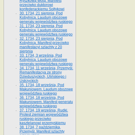
Ryszkową Wolą. Manifest
przeciwko duktorowi
konfederackiemu Sołtykowi
30. 1734, 21 sierpnia, Pod
Kobylnicą. Laudum obozowe
generału województwa ruskiego
31. 1734, 23 sierpnia, Pod
Kobylnicą. Laudum obozowe
generału województwa ruskiego
32. 1734, 23 sierpnia, Pod
Kobylnicą. Manifest przeciwko
manifestacyi szlachty z 20
sierpnia
33. 1734, 3 września, Pod
Kobylnicą. Laudum obozowe
generału województwa ruskiego
34. 1734, 11 września, Przemyśl.
Remanifestacya ze strony
Dzieduszyckich, Ulińskiego i
Ustrzyckich
35. 1734, 18 września, Pod
Makuniowem. Laudum obozowe
województwa ruskiego
36. 1734, 18 września, Pod
Makuniowem. Manifest generału
województwa ruskiego
37. 1734, 19 września, Rudki.
Protest ziemian województwa
ruskiego przeciwko
kasztelanowi przemyskiemu
38. 1734, 7 października,
Przemyśl. Manifest szlachty