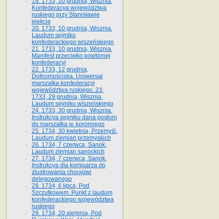
19. 1733, 10 grudnia, Wisznia.
Konfederacya województwa
ruskiego przy Stanisławie
elekcie
20. 1733, 10 grudnia, Wisznia.
Laudum sejmiku
konfederackiego wiszeńskiego
21. 1733, 10 grudnia, Wisznia.
Manifest przeciwko powtórnej
konfederacyi
22. 1733, 12 grudnia,
Dołhomościska. Uniwersał
marszałka konfederacyi
województwa ruskiego. 23.
1733, 29 grudnia, Wisznia.
Laudum sejmiku wiszeńskiego
24. 1733, 30 grudnia, Wisznia.
Instrukcya sejmiku dana posłom
do marszałka w. koronnego
25. 1734, 30 kwietnia, Przemyśl.
Laudum ziemian przemyskich
26. 1734, 7 czerwca, Sanok.
Laudum ziemian sanockich
27. 1734, 7 czerwca, Sanok.
Instrukcya dla komisarza do
zlustrowania chorągwi
delegowanego
28. 1734, 6 lipca, Pod
Szczutkowem. Punkt z laudum
konfederackiego województwa
ruskiego
29. 1734, 20 sierpnia, Pod