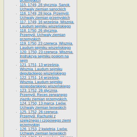
przemyskich
115. 1749, 28 stycznia, Sanok.
Uchwały ziemian sanockich
116. 1749, 28 lipca, Przemyśl.
Uchwały ziemian przemyskich
117. 1749, 16 września, Wisznia.
Laudum sejmiku wiszeńskiego
118. 1750, 26 stycznia,
Przemyśl. Uchwały ziemian
przemyskich
119. 1750, 23 czerwca, Wisznia.
Laudum sejmiku wiszeńskiego
120. 1750, 23 czerwca, Wisznia.
Instrukcya sejmiku posłom na
sejm
121. 1751, 13 września,
Wisznia. Laudum sejmiku
deputackiego wiszeńskiego
122. 1751, 14 września,
Wisznia. Laudum sejmiku
gospodarskiego wiszeńskiego
123. 1752, 26 stycznia,
Przemyśl. Reces zerwanego
zjazdu ziemian przemyskich.
124. 1750, 13 marca, Lwów.
Uchwały ziemian lwowskich
125. 1752, 26 czerwca,
Przemyśl. Rachunki z
szelężnego i czopowego ziemi
przemyskiej
126. 1753, 2 kwietnia, Lwów.
Uchwały ziemian lwowskich