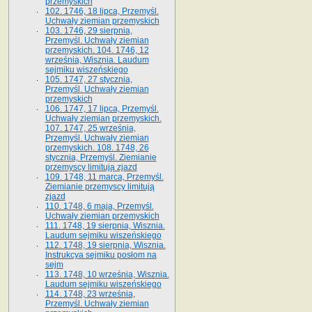
przemyskich
102. 1746, 18 lipca, Przemyśl.
Uchwały ziemian przemyskich
103. 1746, 29 sierpnia,
Przemyśl. Uchwały ziemian
przemyskich. 104. 1746, 12
września, Wisznia. Laudum
sejmiku wiszeńskiego
105. 1747, 27 stycznia,
Przemyśl. Uchwały ziemian
przemyskich
106. 1747, 17 lipca, Przemyśl.
Uchwały ziemian przemyskich.
107. 1747, 25 września,
Przemyśl. Uchwały ziemian
przemyskich. 108. 1748, 26
stycznia, Przemyśl. Ziemianie
przemyscy limitują zjazd
109. 1748, 11 marca, Przemyśl.
Ziemianie przemyscy limitują
zjazd
110. 1748, 6 maja, Przemyśl.
Uchwały ziemian przemyskich
111. 1748, 19 sierpnia, Wisznia.
Laudum sejmiku wiszeńskiego
112. 1748, 19 sierpnia, Wisznia.
Instrukcya sejmiku posłom na
sejm
113. 1748, 10 września, Wisznia.
Laudum sejmiku wiszeńskiego
114. 1748, 23 września,
Przemyśl. Uchwały ziemian