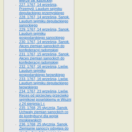
wierze św. ka­tolickiej
227. 1767, 14 września,
Przemyśl. Laudum sejmiku
deputackiego przemyskiego
228. 1767, 14 września, Sanok.
Laudum sejmiku deputackiego
sanockiego
229. 1767, 14 września, Sanok.
Laudum sejmiku
gospodarskiego sanockiego
230. 1767, 14 września, Sanok.
Akces ziemian sanockich do
konfederacyi radomskiej
231. 1767, 15 września, Sanok.
Akces ziemian sanockich do
konfederacyi radomskiej
232. 1767, 16 września, Lwów.
Laudum sejmiku
gospodarskiego lwowskiego
233. 1767, 16 września, Lwów.
Laudum sejmiku deputackiego
lwowskiego
234. 1767, 23 września, Lwów.
Reces od sprzeciwu przeciwko
sejmikowi poselskiemu w Wiszni
z 24 sierpnia t. r.
235. 1768, 25 stycznia, Sanok.
Uchwały ziemian sanockich co
do kontrybucyi dla wojsk
moskiewskich
236. 1768, 25 stycznia, Sanok.
Ziemianie sanoccy odsyłają do