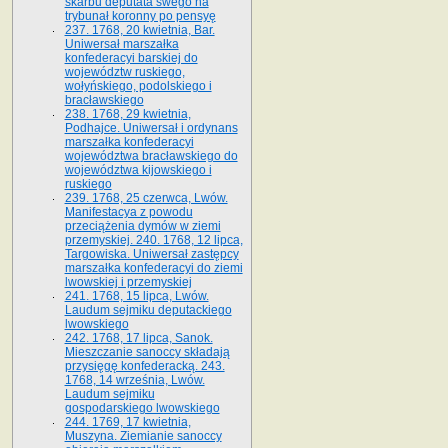
skarbu deputata swego na
trybunał koronny po pensyę
237. 1768, 20 kwietnia, Bar.
Uniwersał marszałka
konfederacyi barskiej do
województw ruskiego,
wołyńskiego, podolskiego i
bracławskiego
238. 1768, 29 kwietnia,
Podhajce. Uniwersał i ordynans
marszałka konfederacyi
województwa bracławskiego do
wo­jewództwa kijowskiego i
ruskiego
239. 1768, 25 czerwca, Lwów.
Manifestacya z powodu
przeciążenia dymów w ziemi
przemyskiej. 240. 1768, 12 lipca,
Targowiska. Uniwersał zastępcy
marszałka konfederacyi do ziemi
lwowskiej i przemyskiej
241. 1768, 15 lipca, Lwów.
Laudum sejmiku deputackiego
lwowskiego
242. 1768, 17 lipca, Sanok.
Mieszczanie sanoccy składają
przysięgę konfederacką. 243.
1768, 14 września, Lwów.
Laudum sejmiku
gospodarskiego lwowskiego
244. 1769, 17 kwietnia,
Muszyna. Ziemianie sanoccy