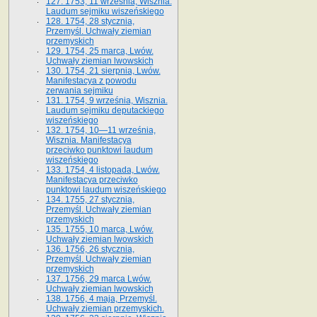
127. 1753, 11 września, Wisznia.
Laudum sejmiku wiszeńskiego
128. 1754, 28 stycznia,
Przemyśl. Uchwały ziemian
przemyskich
129. 1754, 25 marca, Lwów.
Uchwały ziemian lwowskich
130. 1754, 21 sierpnia, Lwów.
Manifestacya z powodu
zerwania sejmiku
131. 1754, 9 września, Wisznia.
Laudum sejmiku deputackiego
wiszeńskiego
132. 1754, 10—11 września,
Wisznia. Manifestacya
przeciwko punktowi laudum
wiszeńskiego
133. 1754, 4 listopada, Lwów.
Manifestacya przeciwko
punktowi laudum wiszeńskiego
134. 1755, 27 stycznia,
Przemyśl. Uchwały ziemian
przemyskich
135. 1755, 10 marca, Lwów.
Uchwały ziemian lwowskich
136. 1756, 26 stycznia,
Przemyśl. Uchwały ziemian
przemyskich
137. 1756, 29 marca Lwów.
Uchwały ziemian lwowskich
138. 1756, 4 maja, Przemyśl.
Uchwały ziemian przemyskich.