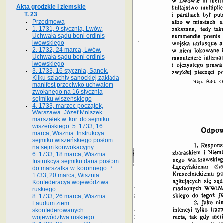
Akta grodzkie i ziemskie
T. 23
Przedmowa
1. 1731, 9 stycznia, Lwów.
Uchwała sądu boni ordinis
lwowskiego
2. 1732, 24 marca, Lwów.
Uchwała sądu boni ordinis
lwowskiego
3. 1733, 16 stycznia, Sanok.
Kilku szlachty sanockiej zakłada
manifest przeciwko uchwałom
zwołanego na 16 stycz­nia
sejmiku wiszeńskiego
4. 1733, marzec początek,
Warszawa. Józef Mniszek
marszałek w. kor. do sejmiku
wiszeńskiego. 5. 1733, 16
marca, Wisznia. Instrukcya
sejmiku wiszeńskiego posłom
na sejm konwokacyjny
6. 1733, 18 marca, Wisznia.
Instrukcya sejmiku dana posłom
do marszałka w. koronnego. 7.
1733, 20 marca, Wisznia.
Konfederacya województwa
ruskiego
8. 1733, 26 marca, Wisznia.
Laudum ziem
skonfederowanych
województwa ruskiego