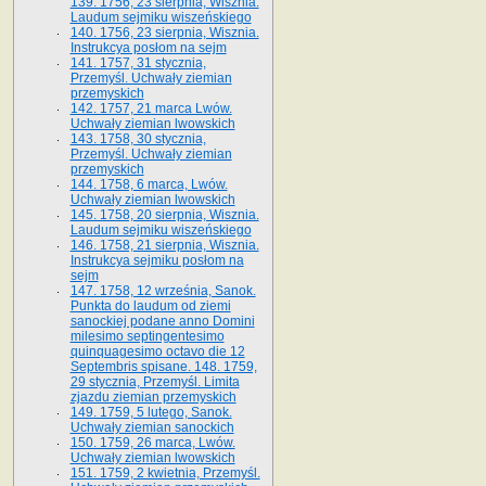
139. 1756, 23 sierpnia, Wisznia.
Laudum sejmiku wiszeńskiego
140. 1756, 23 sierpnia, Wisznia.
Instrukcya posłom na sejm
141. 1757, 31 stycznia,
Przemyśl. Uchwały ziemian
przemyskich
142. 1757, 21 marca Lwów.
Uchwały ziemian lwowskich
143. 1758, 30 stycznia,
Przemyśl. Uchwały ziemian
przemyskich
144. 1758, 6 marca, Lwów.
Uchwały ziemian lwowskich
145. 1758, 20 sierpnia, Wisznia.
Laudum sejmiku wiszeńskiego
146. 1758, 21 sierpnia, Wisznia.
Instrukcya sejmiku posłom na
sejm
147. 1758, 12 września, Sanok.
Punkta do laudum od ziemi
sanockiej podane anno Domini
milesimo septingentesimo
quinquagesimo octavo die 12
Septembris spisane. 148. 1759,
29 stycznia, Przemyśl. Limita
zjazdu ziemian przemyskich
149. 1759, 5 lutego, Sanok.
Uchwały ziemian sanockich
150. 1759, 26 marca, Lwów.
Uchwały ziemian lwowskich
151. 1759, 2 kwietnia, Przemyśl.