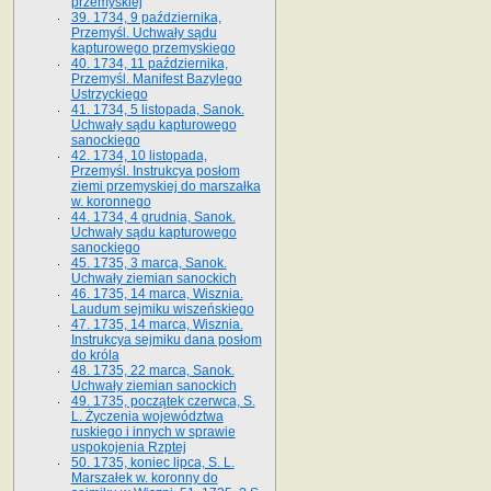
przemyskiej
39. 1734, 9 października,
Przemyśl. Uchwały sądu
kapturowego przemyskiego
40. 1734, 11 października,
Przemyśl. Manifest Bazylego
Ustrzyckiego
41. 1734, 5 listopada, Sanok.
Uchwały sądu kapturowego
sanockiego
42. 1734, 10 listopada,
Przemyśl. Instrukcya posłom
ziemi przemyskiej do marszałka
w. koronnego
44. 1734, 4 grudnia, Sanok.
Uchwały sądu kapturowego
sanockiego
45. 1735, 3 marca, Sanok.
Uchwały ziemian sanockich
46. 1735, 14 marca, Wisznia.
Laudum sejmiku wiszeńskiego
47. 1735, 14 marca, Wisznia.
Instrukcya sejmiku dana posłom
do króla
48. 1735, 22 marca, Sanok.
Uchwały ziemian sanockich
49. 1735, początek czerwca, S.
L. Życzenia województwa
ruskiego i innych w sprawie
uspokojenia Rzptej
50. 1735, koniec lipca, S. L.
Marszałek w. koronny do