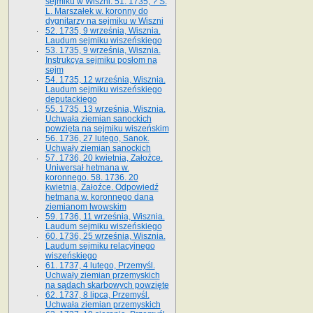
sejmiku w Wiszni. 51. 1735, ? S.
L. Marszałek w. koronny do
dygnitarzy na sejmiku w Wiszni
52. 1735, 9 września, Wisznia.
Laudum sejmiku wiszeńskiego
53. 1735, 9 września, Wisznia.
Instrukcya sejmiku posłom na
sejm
54. 1735, 12 września, Wisznia.
Laudum sejmiku wiszeńskiego
deputackiego
55. 1735, 13 września, Wisznia.
Uchwała ziemian sanockich
powzięta na sejmiku wiszeńskim
56. 1736, 27 lutego, Sanok.
Uchwały ziemian sanockich
57. 1736, 20 kwietnia, Załoźce.
Uniwersał hetmana w.
koronnego. 58. 1736. 20
kwietnia, Załoźce. Odpowiedź
hetmana w. koronnego dana
ziemianom lwowskim
59. 1736, 11 września, Wisznia.
Laudum sejmiku wiszeńskiego
60. 1736, 25 września, Wisznia.
Laudum sejmiku relacyjnego
wiszeńskiego
61. 1737, 4 lutego, Przemyśl.
Uchwały ziemian przemyskich
na sądach skarbowych powzięte
62. 1737, 8 lipca, Przemyśl.
Uchwała ziemian przemyskich