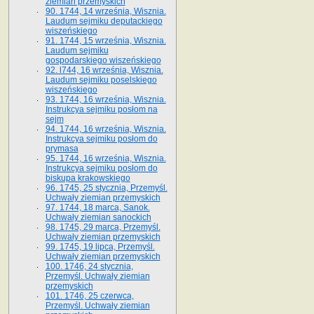
ziemian przemyskich
90. 1744, 14 września, Wisznia.
Laudum sejmiku deputackiego
wiszeńskiego
91. 1744, 15 września, Wisznia.
Laudum sejmiku
gospodarskiego wiszeńskiego
92. l744, 16 września, Wisznia.
Laudum sejmiku poselskiego
wiszeńskiego
93. 1744, 16 września, Wisznia.
Instrukcya sejmiku posłom na
sejm
94. 1744, 16 września, Wisznia.
Instrukcya sejmiku posłom do
prymasa
95. 1744, 16 września, Wisznia.
Instrukcya sejmiku posłom do
biskupa krakowskiego
96. 1745, 25 stycznia, Przemyśl.
Uchwały ziemian przemyskich
97. 1744, 18 marca, Sanok.
Uchwały ziemian sanockich
98. 1745, 29 marca, Przemyśl.
Uchwały ziemian przemyskich
99. 1745, 19 lipca, Przemyśl.
Uchwały ziemian przemyskich
100. 1746, 24 stycznia,
Przemyśl. Uchwały ziemian
przemyskich
101. 1746, 25 czerwca,
Przemyśl. Uchwały ziemian