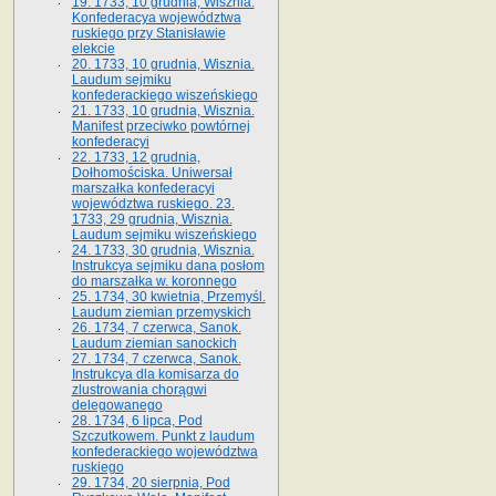
19. 1733, 10 grudnia, Wisznia.
Konfederacya województwa
ruskiego przy Stanisławie
elekcie
20. 1733, 10 grudnia, Wisznia.
Laudum sejmiku
konfederackiego wiszeńskiego
21. 1733, 10 grudnia, Wisznia.
Manifest przeciwko powtórnej
konfederacyi
22. 1733, 12 grudnia,
Dołhomościska. Uniwersał
marszałka konfederacyi
województwa ruskiego. 23.
1733, 29 grudnia, Wisznia.
Laudum sejmiku wiszeńskiego
24. 1733, 30 grudnia, Wisznia.
Instrukcya sejmiku dana posłom
do marszałka w. koronnego
25. 1734, 30 kwietnia, Przemyśl.
Laudum ziemian przemyskich
26. 1734, 7 czerwca, Sanok.
Laudum ziemian sanockich
27. 1734, 7 czerwca, Sanok.
Instrukcya dla komisarza do
zlustrowania chorągwi
delegowanego
28. 1734, 6 lipca, Pod
Szczutkowem. Punkt z laudum
konfederackiego województwa
ruskiego
29. 1734, 20 sierpnia, Pod