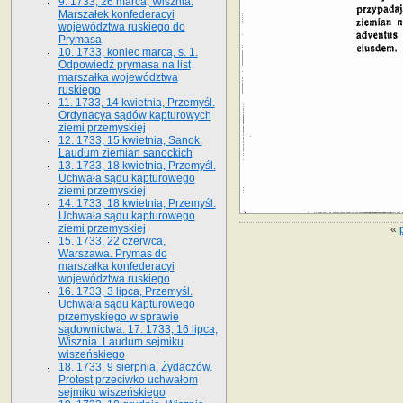
9. 1733, 26 marca, Wisznia.
Marszałek konfederacyi
województwa ruskiego do
Prymasa
10. 1733, koniec marca, s. 1.
Odpowiedź prymasa na list
marszałka województwa
ruskiego
11. 1733, 14 kwietnia, Przemyśl.
Ordynacya sądów kapturowych
ziemi przemyskiej
12. 1733, 15 kwietnia, Sanok.
Laudum ziemian sanockich
13. 1733, 18 kwietnia, Przemyśl.
Uchwała sądu kapturowego
ziemi przemyskiej
14. 1733, 18 kwietnia, Przemyśl.
Uchwała sądu kapturowego
ziemi przemyskiej
«
15. 1733, 22 czerwca,
Warszawa. Prymas do
marszałka konfederacyi
województwa ruskiego
16. 1733, 3 lipca, Przemyśl.
Uchwała sądu kapturowego
przemyskiego w sprawie
sądownictwa. 17. 1733, 16 lipca,
Wisznia. Laudum sejmiku
wiszeńskiego
18. 1733, 9 sierpnia, Żydaczów.
Protest przeciwko uchwałom
sejmiku wiszeńskiego