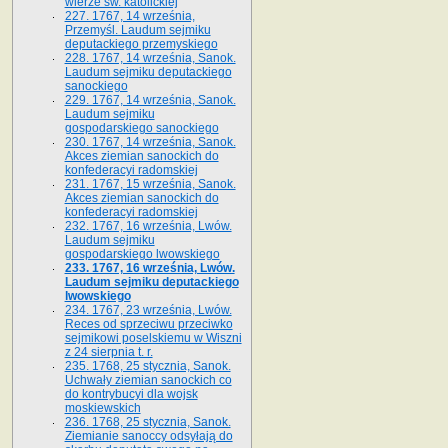
wierze św. ka­tolickiej
227. 1767, 14 września,
Przemyśl. Laudum sejmiku
deputackiego przemyskiego
228. 1767, 14 września, Sanok.
Laudum sejmiku deputackiego
sanockiego
229. 1767, 14 września, Sanok.
Laudum sejmiku
gospodarskiego sanockiego
230. 1767, 14 września, Sanok.
Akces ziemian sanockich do
konfederacyi radomskiej
231. 1767, 15 września, Sanok.
Akces ziemian sanockich do
konfederacyi radomskiej
232. 1767, 16 września, Lwów.
Laudum sejmiku
gospodarskiego lwowskiego
233. 1767, 16 września, Lwów.
Laudum sejmiku deputackiego
lwowskiego
234. 1767, 23 września, Lwów.
Reces od sprzeciwu przeciwko
sejmikowi poselskiemu w Wiszni
z 24 sierpnia t. r.
235. 1768, 25 stycznia, Sanok.
Uchwały ziemian sanockich co
do kontrybucyi dla wojsk
moskiewskich
236. 1768, 25 stycznia, Sanok.
Ziemianie sanoccy odsyłają do