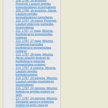
208. 1766, 16 września,
Przemyśl. Laudum sejmiku
gospodarskiego przemyskiego
209. 1766, 16 września, Sanok.
Laudum sejmiku
gospodarskiego sanockiego
210. 1767, 16 marca, Przemyśl.
Laudum elekcyjne podsędka
przemyskiego
211. 1767, 27 maja, Wisznia.
Konfederacya województwa
ruskiego
212. 1767, 27 maja, Wisznia.
Uniwersał marszałka
konfederacyi województwa
ruskiego
213. 1767, 28 maja, Wisznia.
Akces szlachty drobnej do
konfederacyi generału
województwa ruskiego
214. 1767, 4 czerwca, Wisznia.
Laudum sejmiku
konfederackiego
215. 1767, 24 sierpnia, Wisznia.
Laudum sejmiku poselskiego
wiszeńskiego
216. 1767, 24 sierpnia, Wisznia.
Instrukcya sejmiku posłom na
sejm
217. 1767, 24 sierpnia, Wisznia.
Ziemianie sanoccy wybierają
posłów na sejm i dają im