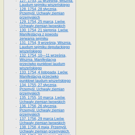
127. 1753, 11 września, Wisznia.
Laudum sejmiku wiszeńskiego
128. 1754, 28 stycznia,
Przemyśl. Uchwały ziemian
przemyskich
129. 1754, 25 marca, Lwów.
Uchwały ziemian lwowskich
130. 1754, 21 sierpnia, Lwów.
Manifestacya z powodu
zerwania sejmiku
131. 1754, 9 września, Wisznia.
Laudum sejmiku deputackiego
wiszeńskiego
132. 1754, 10—11 września,
Wisznia. Manifestacya
przeciwko punktowi laudum
wiszeńskiego
133. 1754, 4 listopada, Lwów.
Manifestacya przeciwko
punktowi laudum wiszeńskiego
134. 1755, 27 stycznia,
Przemyśl. Uchwały ziemian
przemyskich
135. 1755, 10 marca, Lwów.
Uchwały ziemian lwowskich
136. 1756, 26 stycznia,
Przemyśl. Uchwały ziemian
przemyskich
137. 1756, 29 marca Lwów.
Uchwały ziemian lwowskich
138. 1756, 4 maja, Przemyśl.
Uchwały ziemian przemyskich.