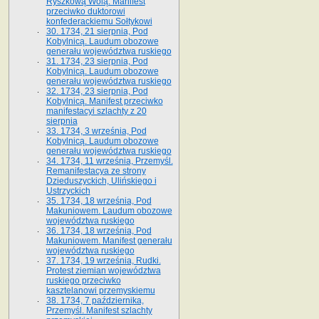
Ryszkową Wolą. Manifest
przeciwko duktorowi
konfederackiemu Sołtykowi
30. 1734, 21 sierpnia, Pod
Kobylnicą. Laudum obozowe
generału województwa ruskiego
31. 1734, 23 sierpnia, Pod
Kobylnicą. Laudum obozowe
generału województwa ruskiego
32. 1734, 23 sierpnia, Pod
Kobylnicą. Manifest przeciwko
manifestacyi szlachty z 20
sierpnia
33. 1734, 3 września, Pod
Kobylnicą. Laudum obozowe
generału województwa ruskiego
34. 1734, 11 września, Przemyśl.
Remanifestacya ze strony
Dzieduszyckich, Ulińskiego i
Ustrzyckich
35. 1734, 18 września, Pod
Makuniowem. Laudum obozowe
województwa ruskiego
36. 1734, 18 września, Pod
Makuniowem. Manifest generału
województwa ruskiego
37. 1734, 19 września, Rudki.
Protest ziemian województwa
ruskiego przeciwko
kasztelanowi przemyskiemu
38. 1734, 7 października,
Przemyśl. Manifest szlachty