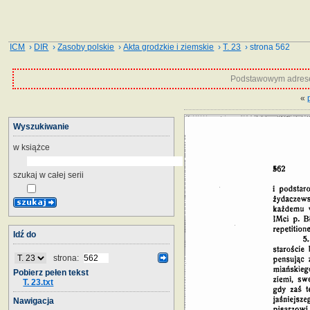
ICM
›
DIR
›
Zasoby polskie
›
Akta grodzkie i ziemskie
›
T. 23
› strona 562
Podstawowym adrese
«
Wyszukiwanie
w książce
szukaj w całej serii
Idź do
strona:
Pobierz pełen tekst
T. 23.txt
Nawigacja