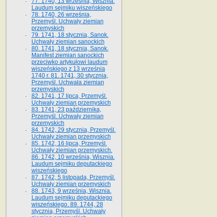
77. 1740, 13 września, Wisznia.
Laudum sejmiku wiszeńskiego
78. 1740, 26 września,
Przemyśl. Uchwały ziemian
przemyskich
79. 1741, 18 stycznia, Sanok.
Uchwały ziemian sanockich
80. 1741, 18 stycznia, Sanok.
Manifest ziemian sanockich
przeciwko artykułowi laudum
wiszeńskiego z 13 wrze­śnia
1740 r. 81. 1741, 30 stycznia,
Przemyśl. Uchwała ziemian
przemyskich
82. 1741, 17 lipca, Przemyśl.
Uchwały ziemian przemyskich
83. 1741, 23 października,
Przemyśl. Uchwały ziemian
przemyskich
84. 1742, 29 stycznia, Przemyśl.
Uchwały ziemian przemyskich
85. 1742, 16 lipca, Przemyśl.
Uchwały ziemian przemyskich.
86. 1742, 10 września, Wisznia.
Laudum sejmiku deputackiego
wiszeńskiego
87. 1742, 5 listopada, Przemyśl.
Uchwały ziemian przemyskich
88. 1743, 9 września, Wisznia.
Laudum sejmiku deputackiego
wiszeńskiego. 89. 1744, 28
stycznia, Przemyśl. Uchwały