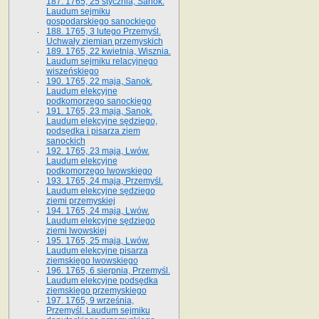
187. 1765, 25 stycznia, Sanok.
Laudum sejmiku
gospodarskiego sanockiego
188. 1765, 3 lutego Przemyśl.
Uchwały ziemian przemyskich
189. 1765, 22 kwietnia, Wisznia.
Laudum sejmiku relacyjnego
wiszeńskiego
190. 1765, 22 maja, Sanok.
Laudum elekcyjne
podkomorzego sanockiego
191. 1765, 23 maja, Sanok.
Laudum elekcyjne sędziego,
podsędka i pisarza ziem
sanockich
192. 1765, 23 maja, Lwów.
Laudum elekcyjne
podkomorzego lwowskiego
193. 1765, 24 maja, Przemyśl.
Laudum elekcyjne sędziego
ziemi przemyskiej
194. 1765, 24 maja, Lwów.
Laudum elekcyjne sędziego
ziemi lwowskiej
195. 1765, 25 maja, Lwów.
Laudum elekcyjne pisarza
ziemskiego lwowskiego
196. 1765, 6 sierpnia, Przemyśl.
Laudum elekcyjne podsędka
ziemskiego przemyskiego
197. 1765, 9 września,
Przemyśl. Laudum sejmiku