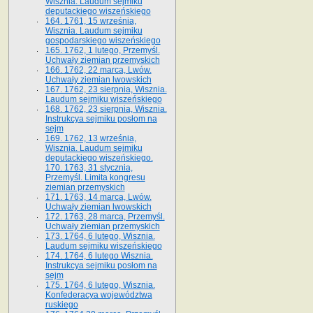
Wisznia. Laudum sejmiku
deputackiego wiszeńskiego
164. 1761, 15 września,
Wisznia. Laudum sejmiku
gospodarskiego wiszeńskiego
165. 1762, 1 lutego, Przemyśl.
Uchwały ziemian przemyskich
166. 1762, 22 marca, Lwów.
Uchwały ziemian lwowskich
167. 1762, 23 sierpnia, Wisznia.
Laudum sejmiku wiszeńskiego
168. 1762, 23 sierpnia, Wisznia.
Instrukcya sejmiku posłom na
sejm
169. 1762, 13 września,
Wisznia. Laudum sejmiku
deputackiego wiszeńskiego.
170. 1763, 31 stycznia,
Przemyśl. Limita kongresu
ziemian przemyskich
171. 1763, 14 marca, Lwów.
Uchwały ziemian lwowskich
172. 1763, 28 marca, Przemyśl.
Uchwały ziemian przemyskich
173. 1764, 6 lutego, Wisznia.
Laudum sejmiku wiszeńskiego
174. 1764, 6 lutego Wisznia.
Instrukcya sejmiku posłom na
sejm
175. 1764, 6 lutego, Wisznia.
Konfederacya województwa
ruskiego