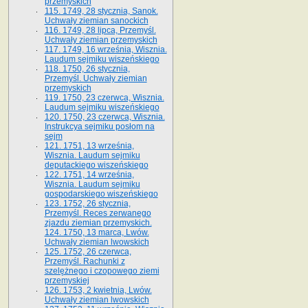
przemyskich
115. 1749, 28 stycznia, Sanok.
Uchwały ziemian sanockich
116. 1749, 28 lipca, Przemyśl.
Uchwały ziemian przemyskich
117. 1749, 16 września, Wisznia.
Laudum sejmiku wiszeńskiego
118. 1750, 26 stycznia,
Przemyśl. Uchwały ziemian
przemyskich
119. 1750, 23 czerwca, Wisznia.
Laudum sejmiku wiszeńskiego
120. 1750, 23 czerwca, Wisznia.
Instrukcya sejmiku posłom na
sejm
121. 1751, 13 września,
Wisznia. Laudum sejmiku
deputackiego wiszeńskiego
122. 1751, 14 września,
Wisznia. Laudum sejmiku
gospodarskiego wiszeńskiego
123. 1752, 26 stycznia,
Przemyśl. Reces zerwanego
zjazdu ziemian przemyskich.
124. 1750, 13 marca, Lwów.
Uchwały ziemian lwowskich
125. 1752, 26 czerwca,
Przemyśl. Rachunki z
szelężnego i czopowego ziemi
przemyskiej
126. 1753, 2 kwietnia, Lwów.
Uchwały ziemian lwowskich