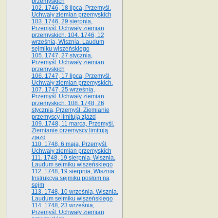
przemyskich
102. 1746, 18 lipca, Przemyśl.
Uchwały ziemian przemyskich
103. 1746, 29 sierpnia,
Przemyśl. Uchwały ziemian
przemyskich. 104. 1746, 12
września, Wisznia. Laudum
sejmiku wiszeńskiego
105. 1747, 27 stycznia,
Przemyśl. Uchwały ziemian
przemyskich
106. 1747, 17 lipca, Przemyśl.
Uchwały ziemian przemyskich.
107. 1747, 25 września,
Przemyśl. Uchwały ziemian
przemyskich. 108. 1748, 26
stycznia, Przemyśl. Ziemianie
przemyscy limitują zjazd
109. 1748, 11 marca, Przemyśl.
Ziemianie przemyscy limitują
zjazd
110. 1748, 6 maja, Przemyśl.
Uchwały ziemian przemyskich
111. 1748, 19 sierpnia, Wisznia.
Laudum sejmiku wiszeńskiego
112. 1748, 19 sierpnia, Wisznia.
Instrukcya sejmiku posłom na
sejm
113. 1748, 10 września, Wisznia.
Laudum sejmiku wiszeńskiego
114. 1748, 23 września,
Przemyśl. Uchwały ziemian