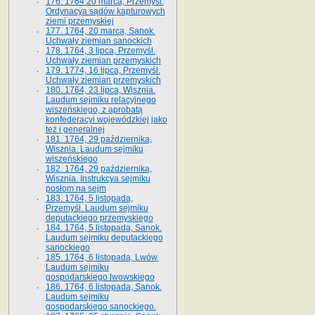
176. 1764 20 marca, Przemyśl.
Ordynacya sądów kapturowych
ziemi przemyskiej
177. 1764, 20 marca, Sanok.
Uchwały ziemian sanockich
178. 1764, 3 lipca, Przemyśl.
Uchwały ziemian przemyskich
179. 1774, 16 lipca, Przemyśl.
Uchwały ziemian przemyskich
180. 1764, 23 lipca, Wisznia.
Laudum sejmiku relacyjnego
wiszeńskiego, z aprobatą
konfederacyi wojewódzkiej jako
też i generalnej
181. 1764, 29 października,
Wisznia. Laudum sejmiku
wiszeńskiego
182. 1764, 29 października,
Wisznia. Instrukcya sejmiku
posłom na sejm
183. 1764, 5 listopada,
Przemyśl. Laudum sejmiku
deputackiego przemyskiego
184. 1764, 5 listopada, Sanok.
Laudum sejmiku deputackiego
sanockiego
185. 1764, 6 listopada, Lwów.
Laudum sejmiku
gospodarskiego lwowskiego
186. 1764, 6 listopada, Sanok.
Laudum sejmiku
gospodarskiego sanockiego.