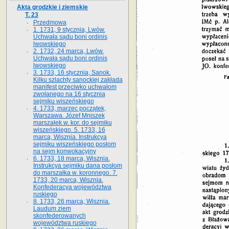
Akta grodzkie i ziemskie
T. 23
Przedmowa
1. 1731, 9 stycznia, Lwów.
Uchwała sądu boni ordinis
lwowskiego
2. 1732, 24 marca, Lwów.
Uchwała sądu boni ordinis
lwowskiego
3. 1733, 16 stycznia, Sanok.
Kilku szlachty sanockiej zakłada
manifest przeciwko uchwałom
zwołanego na 16 stycz­nia
sejmiku wiszeńskiego
4. 1733, marzec początek,
Warszawa. Józef Mniszek
marszałek w. kor. do sejmiku
wiszeńskiego. 5. 1733, 16
marca, Wisznia. Instrukcya
sejmiku wiszeńskiego posłom
na sejm konwokacyjny
6. 1733, 18 marca, Wisznia.
Instrukcya sejmiku dana posłom
do marszałka w. koronnego. 7.
1733, 20 marca, Wisznia.
Konfederacya województwa
ruskiego
8. 1733, 26 marca, Wisznia.
Laudum ziem
skonfederowanych
województwa ruskiego