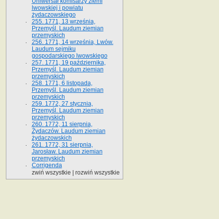
Uniwersał komisarzy ziemi
lwowskiej i powiatu
żydaczowskiego
255. 1771, 13 września,
Przemyśl. Laudum ziemian
przemyskich
256. 1771, 14 września, Lwów.
Laudum sejmiku
gospodarskiego lwowskiego
257. 1771, 19 października,
Przemyśl. Laudum ziemian
przemyskich
258. 1771, 6 listopada,
Przemyśl. Laudum ziemian
przemyskich
259. 1772, 27 stycznia,
Przemyśl. Laudum ziemian
przemyskich
260. 1772, 11 sierpnia,
Żydaczów. Laudum ziemian
żydaczowskich
261. 1772, 31 sierpnia,
Jarosław. Laudum ziemian
przemyskich
Corrigenda
zwiń wszystkie
|
rozwiń wszystkie