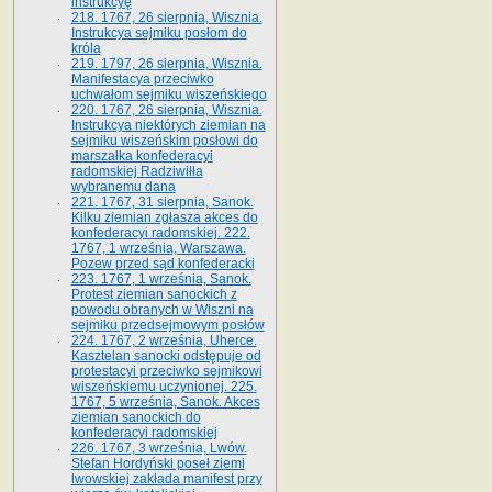
instrukcyę
218. 1767, 26 sierpnia, Wisznia.
Instrukcya sejmiku posłom do
króla
219. 1797, 26 sierpnia, Wisznia.
Manifestacya przeciwko
uchwałom sejmiku wiszeńskiego
220. 1767, 26 sierpnia, Wisznia.
Instrukcya niektórych ziemian na
sejmiku wiszeńskim posłowi do
marszałka konfe­deracyi
radomskiej Radziwiłła
wybranemu dana
221. 1767, 31 sierpnia, Sanok.
Kilku ziemian zgłasza akces do
konfederacyi radomskiej. 222.
1767, 1 września, Warszawa.
Pozew przed sąd konfederacki
223. 1767, 1 września, Sanok.
Protest ziemian sanockich z
powodu obranych w Wiszni na
sejmiku przedsejmo­wym posłów
224. 1767, 2 września, Uherce.
Kasztelan sanocki odstępuje od
protestacyi przeciwko sejmikowi
wiszeńskiemu uczynionej. 225.
1767, 5 września, Sanok. Akces
ziemian sanockich do
konfederacyi radomskiej
226. 1767, 3 września, Lwów.
Stefan Hordyński poseł ziemi
lwowskiej zakłada manifest przy