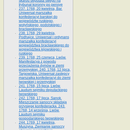
skarbu deputata swego na
trybunał koronny po pensyę
237. 1768, 20 kwietnia, Bar.
Uniwersał marszałka
konfederacyi barskiej do
województw ruskiego,
wołyńskiego, podolskiego i
bracławskiego
238. 1768, 29 kwietnia,
Podhajce. Uniwersał i ordynans
marszałka konfederacyi
województwa bracławskiego do
wo­jewództwa kijowskiego i
ruskiego
239. 1768, 25 czerwca, Lwów.
Manifestacya z powodu
przeciążenia dymów w ziemi
przemyskiej. 240. 1768, 12 lipca,
Targowiska. Uniwersał zastępcy
marszałka konfederacyi do ziemi
lwowskiej i przemyskiej
241. 1768, 15 lipca, Lwów.
Laudum sejmiku deputackiego
lwowskiego
242. 1768, 17 lipca, Sanok.
Mieszczanie sanoccy składają
przysięgę konfederacką. 243.
1768, 14 września, Lwów.
Laudum sejmiku
gospodarskiego lwowskiego
244. 1769, 17 kwietnia,
Muszyna. Ziemianie sanoccy