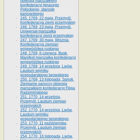
obierają marszałkiem
konfederacyi Ignacego
Potockiego, starostę
kaniowskiego
245. 1769, 22 maja, Przemyśl.
Konfederacya ziemi przemyskiej
246. 1769, 23 maja, Przemyśl.
Uniwersał marszałka
konfederacyi ziemi przemyskiej
247. 1769, 30 maja, Wisznia.
Konfederacya ziemian
województwa ruskiego
248. 1769, 6 czerwca, Busk.
Manifest marszałka konfederacyi
województwa ruskiego
249. 1769, 14 września, Lwów.
Laudum sejmiku
gospodarskiego lwowskiego
250. 1769, 13 listopada, Sanok.
Ziemianie sanoccy obierają
marszałkiem konfederacyi Filipa
Radzimińskiego
251. 1770, 14 września,
Przemyśl. Laudum ziemian
przemyskich
252. 1770, 14 września, Lwów.
Laudum sejmiku
gospodarskiego lwowskiego
253. 1770, 11 października,
Przemyśl. Laudum ziemian
przemyskich
254. 1770, 16 listopada, Lwów.