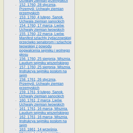
Uchwały ziemian przemyskich
152. 1760, 28 stycznia,
Przemyśl. Uchwały ziemian
przemyskich
153. 1760, 4 lutego, Sanok.
Uchwała ziemian sanockich
154. 1760, 17 marca, Lwów.
Uchwały ziemian lwowskich
155. 1760, 22 marca, Lwów.
Manifest szlachty żydaczowskiej
przeciwko senatorom i szlachcie
lwowskiej z po­wodu
pogwałcenia sejmiku i wolnego
głosu
156. 1760, 25 sierpnia, Wisznia.
Laudum sejmiku wiszeńskiego
157. 1760, 25 sierpnia, Wisznia.
Instrukcya sejmiku posłom na
sejm
158. 1761, 26 stycznia,
Przemyśl. Uchwały ziemian
przemyskich
159. 1761, 9 lutego, Sanok.
Uchwały ziemian sanockich
160. 1761, 2 marca, Lwów.
Uchwały ziemian lwowskich
161. 1761, 16 marca, Wisznia.
Laudum sejmiku wiszeńskiego
162. 1761, 16 marca, Wisznia.
Instrukcya sejmiku posłom na
sejm
163. 1861, 14 września,