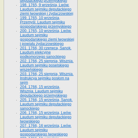
deputackiego przemyskiego
198. 1765, 9 września, Lwów.
Laudum sejmiku deputackiego
ziemi lwowskiej i żydaczowskiej
199. 1765, 10 września,
Przemyśl. Laudum sejmiku
gospodarskiego przemyskiego
200. 1765, 10 września, Lwów.
Laudum sejmiku
gospodarskiego ziemi lwowskiej
i powiatu żydaczowskiego
201. 1766, 30 czerwca, Sanok.
Laudum elekcyjne
podkomorzego sanockiego
202. 1766, 25 sierpnia, Wisznia.
Laudum sejmiku poselskiego
wiszeńskiego
203. 1766, 25 sierpnia, Wisznia.
Instrukcya sejmiku posłom na
sejm
204. 1766, 15 września,
Wisznia. Laudum sejmiku
deputackiego przemyskiego
205. 1766, 15 września, Sanok.
Laudum sejmiku deputackiego
sanockiego
206. 1766, 15 września, Lwów.
Laudum sejmiku deputackiego
lwowskiego
207. 1766, 16 września, Lwów.
Laudum sejmiku
gospodarskiego lwowskiego