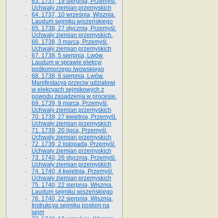
63. 1737, 19 sierpnia, Przemyśl.
Uchwały ziemian przemyskich
64. 1737, 10 września, Wisznia.
Laudum sejmiku wiszeńskiego
65. 1738, 27 stycznia, Przemyśl.
Uchwały ziemian przemyskich­­.
66. 1738, 3 marca, Przemyśl.
Uchwały ziemian przemyskich­
67. 1738, 5 sierpnia, Lwów.
Laudum w sprawie elekcyi
podkomorzego lwowskiego
68. 1738, 6 sierpnia, Lwów.
Manifestacya przeciw udziałowi
w elekcyach sejmikowych z
powodu zasądzenia w procesie.
69. 1739, 9 marca, Przemyśl.
Uchwały ziemian przemyskich
70. 1739, 27 kwietnia, Przemyśl.
Uchwały ziemian przemyskich
71. 1739, 20 lipca, Przemyśl.
Uchwały ziemian przemyskich
72. 1739, 2 listopada, Przemyśl.
Uchwały ziemian przemyskich
73. 1740, 26 stycznia, Przemyśl.
Uchwały ziemian przemyskich
74. 1740, 4 kwietnia, Przemyśl.
Uchwały ziemian przemyskich
75. 1740, 22 sierpnia, Wisznia.
Laudum sejmiku wiszeńskiego
76. 1740, 22 sierpnia, Wisznia.
Instrukcya sejmiku posłom na
sejm