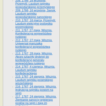
208. 1766, 16 września,
Przemyśl. Laudum sejmiku
gospodarskiego przemyskiego
209. 1766, 16 września, Sanok.
Laudum sejmiku
gospodarskiego sanockiego
210. 1767, 16 marca, Przemyśl.
Laudum elekcyjne podsędka
przemyskiego
211. 1767, 27 maja, Wisznia.
Konfederacya województwa
ruskiego
212. 1767, 27 maja, Wisznia.
Uniwersał marszałka
konfederacyi województwa
ruskiego
213. 1767, 28 maja, Wisznia.
Akces szlachty drobnej do
konfederacyi generału
województwa ruskiego
214. 1767, 4 czerwca, Wisznia.
Laudum sejmiku
konfederackiego
215. 1767, 24 sierpnia, Wisznia.
Laudum sejmiku poselskiego
wiszeńskiego
216. 1767, 24 sierpnia, Wisznia.
Instrukcya sejmiku posłom na
sejm
217. 1767, 24 sierpnia, Wisznia.
Ziemianie sanoccy wybierają
posłów na sejm i dają im