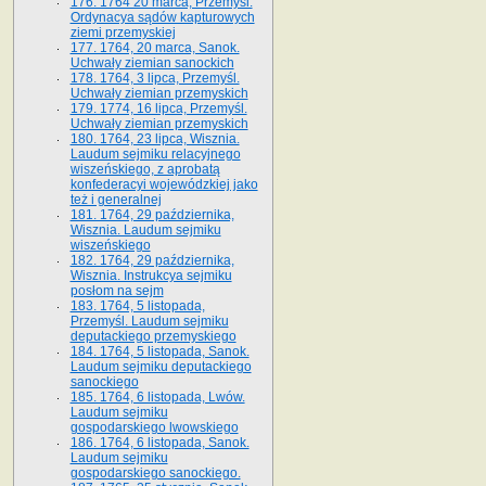
176. 1764 20 marca, Przemyśl.
Ordynacya sądów kapturowych
ziemi przemyskiej
177. 1764, 20 marca, Sanok.
Uchwały ziemian sanockich
178. 1764, 3 lipca, Przemyśl.
Uchwały ziemian przemyskich
179. 1774, 16 lipca, Przemyśl.
Uchwały ziemian przemyskich
180. 1764, 23 lipca, Wisznia.
Laudum sejmiku relacyjnego
wiszeńskiego, z aprobatą
konfederacyi wojewódzkiej jako
też i generalnej
181. 1764, 29 października,
Wisznia. Laudum sejmiku
wiszeńskiego
182. 1764, 29 października,
Wisznia. Instrukcya sejmiku
posłom na sejm
183. 1764, 5 listopada,
Przemyśl. Laudum sejmiku
deputackiego przemyskiego
184. 1764, 5 listopada, Sanok.
Laudum sejmiku deputackiego
sanockiego
185. 1764, 6 listopada, Lwów.
Laudum sejmiku
gospodarskiego lwowskiego
186. 1764, 6 listopada, Sanok.
Laudum sejmiku
gospodarskiego sanockiego.