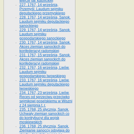
wierze św. ka­tolickiej
227. 1767, 14 września,
Przemyśl. Laudum sejmiku
deputackiego przemyskiego
228. 1767, 14 września, Sanok.
Laudum sejmiku deputackiego
sanockiego
229. 1767, 14 września, Sanok.
Laudum sejmiku
gospodarskiego sanockiego
230. 1767, 14 września, Sanok.
Akces ziemian sanockich do
konfederacyi radomskiej
231. 1767, 15 września, Sanok.
Akces ziemian sanockich do
konfederacyi radomskiej
232. 1767, 16 września, Lwów.
Laudum sejmiku
gospodarskiego lwowskiego
233. 1767, 16 września, Lwów.
Laudum sejmiku deputackiego
lwowskiego
234. 1767, 23 września, Lwów.
Reces od sprzeciwu przeciwko
sejmikowi poselskiemu w Wiszni
z 24 sierpnia t. r.
235. 1768, 25 stycznia, Sanok.
Uchwały ziemian sanockich co
do kontrybucyi dla wojsk
moskiewskich
236. 1768, 25 stycznia, Sanok.
Ziemianie sanoccy odsyłają do