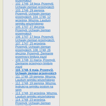
przemyskich
102. 1746, 18 lipca, Przemyśl.
Uchwały ziemian przemyskich
103. 1746, 29 sierpnia,
Przemyśl. Uchwały ziemian
przemyskich. 104. 1746, 12
września, Wisznia. Laudum
sejmiku wiszeńskiego
105. 1747, 27 stycznia,
Przemyśl. Uchwały ziemian
przemyskich
106. 1747, 17 lipca, Przemyśl.
Uchwały ziemian przemyskich.
107. 1747, 25 września,
Przemyśl. Uchwały ziemian
przemyskich. 108. 1748, 26
stycznia, Przemyśl. Ziemianie
przemyscy limitują zjazd
109. 1748, 11 marca, Przemyśl.
Ziemianie przemyscy limitują
zjazd
110. 1748, 6 maja, Przemyśl.
Uchwały ziemian przemyskich
111. 1748, 19 sierpnia, Wisznia.
Laudum sejmiku wiszeńskiego
112. 1748, 19 sierpnia, Wisznia.
Instrukcya sejmiku posłom na
sejm
113. 1748, 10 września, Wisznia.
Laudum sejmiku wiszeńskiego
114. 1748, 23 września,
Przemyśl. Uchwały ziemian