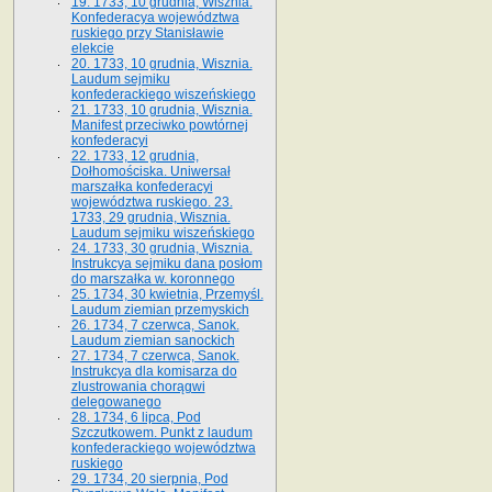
19. 1733, 10 grudnia, Wisznia.
Konfederacya województwa
ruskiego przy Stanisławie
elekcie
20. 1733, 10 grudnia, Wisznia.
Laudum sejmiku
konfederackiego wiszeńskiego
21. 1733, 10 grudnia, Wisznia.
Manifest przeciwko powtórnej
konfederacyi
22. 1733, 12 grudnia,
Dołhomościska. Uniwersał
marszałka konfederacyi
województwa ruskiego. 23.
1733, 29 grudnia, Wisznia.
Laudum sejmiku wiszeńskiego
24. 1733, 30 grudnia, Wisznia.
Instrukcya sejmiku dana posłom
do marszałka w. koronnego
25. 1734, 30 kwietnia, Przemyśl.
Laudum ziemian przemyskich
26. 1734, 7 czerwca, Sanok.
Laudum ziemian sanockich
27. 1734, 7 czerwca, Sanok.
Instrukcya dla komisarza do
zlustrowania chorągwi
delegowanego
28. 1734, 6 lipca, Pod
Szczutkowem. Punkt z laudum
konfederackiego województwa
ruskiego
29. 1734, 20 sierpnia, Pod