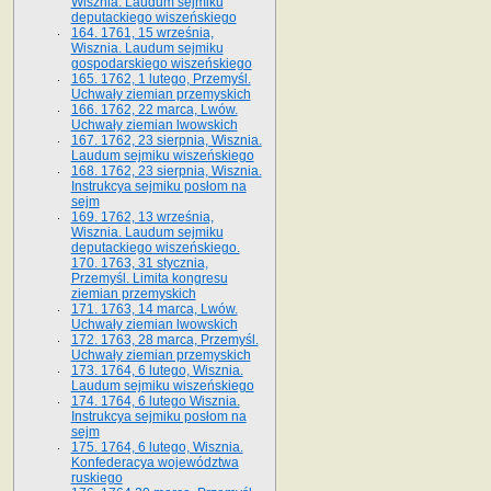
Wisznia. Laudum sejmiku
deputackiego wiszeńskiego
164. 1761, 15 września,
Wisznia. Laudum sejmiku
gospodarskiego wiszeńskiego
165. 1762, 1 lutego, Przemyśl.
Uchwały ziemian przemyskich
166. 1762, 22 marca, Lwów.
Uchwały ziemian lwowskich
167. 1762, 23 sierpnia, Wisznia.
Laudum sejmiku wiszeńskiego
168. 1762, 23 sierpnia, Wisznia.
Instrukcya sejmiku posłom na
sejm
169. 1762, 13 września,
Wisznia. Laudum sejmiku
deputackiego wiszeńskiego.
170. 1763, 31 stycznia,
Przemyśl. Limita kongresu
ziemian przemyskich
171. 1763, 14 marca, Lwów.
Uchwały ziemian lwowskich
172. 1763, 28 marca, Przemyśl.
Uchwały ziemian przemyskich
173. 1764, 6 lutego, Wisznia.
Laudum sejmiku wiszeńskiego
174. 1764, 6 lutego Wisznia.
Instrukcya sejmiku posłom na
sejm
175. 1764, 6 lutego, Wisznia.
Konfederacya województwa
ruskiego