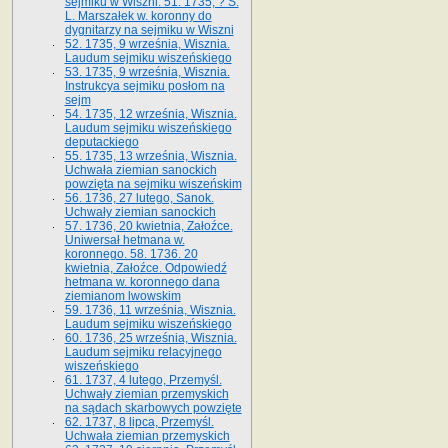
sejmiku w Wiszni. 51. 1735, ? S.
L. Marszałek w. koronny do
dygnitarzy na sejmiku w Wiszni
52. 1735, 9 września, Wisznia.
Laudum sejmiku wiszeńskiego
53. 1735, 9 września, Wisznia.
Instrukcya sejmiku posłom na
sejm
54. 1735, 12 września, Wisznia.
Laudum sejmiku wiszeńskiego
deputackiego
55. 1735, 13 września, Wisznia.
Uchwała ziemian sanockich
powzięta na sejmiku wiszeńskim
56. 1736, 27 lutego, Sanok.
Uchwały ziemian sanockich
57. 1736, 20 kwietnia, Załoźce.
Uniwersał hetmana w.
koronnego. 58. 1736. 20
kwietnia, Załoźce. Odpowiedź
hetmana w. koronnego dana
ziemianom lwowskim
59. 1736, 11 września, Wisznia.
Laudum sejmiku wiszeńskiego
60. 1736, 25 września, Wisznia.
Laudum sejmiku relacyjnego
wiszeńskiego
61. 1737, 4 lutego, Przemyśl.
Uchwały ziemian przemyskich
na sądach skarbowych powzięte
62. 1737, 8 lipca, Przemyśl.
Uchwała ziemian przemyskich