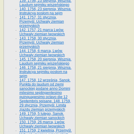
139. 1756, 23 sierpnia, Wisznia.
Laudum sejmiku wiszeńskiego
140. 1756, 23 sierpnia, Wisznia.
Instrukcya posłom na sejm
141. 1757, 31 stycznia,
Przemyśl. Uchwały ziemian
przemyskich
142. 1757, 21 marca Lwów.
Uchwały ziemian lwowskich
143. 1758, 30 stycznia,
Przemyśl. Uchwały ziemian
przemyskich
144. 1758, 6 marca, Lwów.
Uchwały ziemian lwowskich
145. 1758, 20 sierpnia, Wisznia.
Laudum sejmiku wiszeńskiego
146. 1758, 21 sierpnia, Wisznia.
Instrukcya sejmiku posłom na
sejm
147. 1758, 12 września, Sanok.
Punkta do laudum od ziemi
sanockiej podane anno Domini
milesimo septingentesimo
quinquagesimo octavo die 12
Septembris spisane. 148. 1759,
29 stycznia, Przemyśl. Limita
zjazdu ziemian przemyskich
149. 1759, 5 lutego, Sanok.
Uchwały ziemian sanockich
150. 1759, 26 marca, Lwów.
Uchwały ziemian lwowskich
151. 1759, 2 kwietnia, Przemyśl.