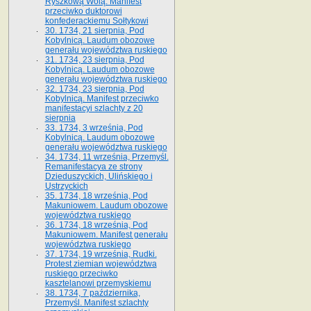
Ryszkową Wolą. Manifest
przeciwko duktorowi
konfederackiemu Sołtykowi
30. 1734, 21 sierpnia, Pod
Kobylnicą. Laudum obozowe
generału województwa ruskiego
31. 1734, 23 sierpnia, Pod
Kobylnicą. Laudum obozowe
generału województwa ruskiego
32. 1734, 23 sierpnia, Pod
Kobylnicą. Manifest przeciwko
manifestacyi szlachty z 20
sierpnia
33. 1734, 3 września, Pod
Kobylnicą. Laudum obozowe
generału województwa ruskiego
34. 1734, 11 września, Przemyśl.
Remanifestacya ze strony
Dzieduszyckich, Ulińskiego i
Ustrzyckich
35. 1734, 18 września, Pod
Makuniowem. Laudum obozowe
województwa ruskiego
36. 1734, 18 września, Pod
Makuniowem. Manifest generału
województwa ruskiego
37. 1734, 19 września, Rudki.
Protest ziemian województwa
ruskiego przeciwko
kasztelanowi przemyskiemu
38. 1734, 7 października,
Przemyśl. Manifest szlachty