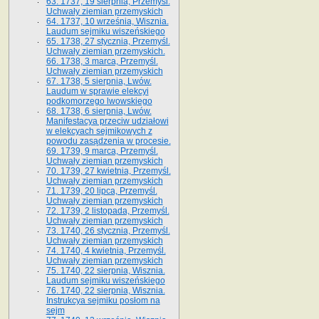
63. 1737, 19 sierpnia, Przemyśl.
Uchwały ziemian przemyskich
64. 1737, 10 września, Wisznia.
Laudum sejmiku wiszeńskiego
65. 1738, 27 stycznia, Przemyśl.
Uchwały ziemian przemyskich­­.
66. 1738, 3 marca, Przemyśl.
Uchwały ziemian przemyskich­
67. 1738, 5 sierpnia, Lwów.
Laudum w sprawie elekcyi
podkomorzego lwowskiego
68. 1738, 6 sierpnia, Lwów.
Manifestacya przeciw udziałowi
w elekcyach sejmikowych z
powodu zasądzenia w procesie.
69. 1739, 9 marca, Przemyśl.
Uchwały ziemian przemyskich
70. 1739, 27 kwietnia, Przemyśl.
Uchwały ziemian przemyskich
71. 1739, 20 lipca, Przemyśl.
Uchwały ziemian przemyskich
72. 1739, 2 listopada, Przemyśl.
Uchwały ziemian przemyskich
73. 1740, 26 stycznia, Przemyśl.
Uchwały ziemian przemyskich
74. 1740, 4 kwietnia, Przemyśl.
Uchwały ziemian przemyskich
75. 1740, 22 sierpnia, Wisznia.
Laudum sejmiku wiszeńskiego
76. 1740, 22 sierpnia, Wisznia.
Instrukcya sejmiku posłom na
sejm