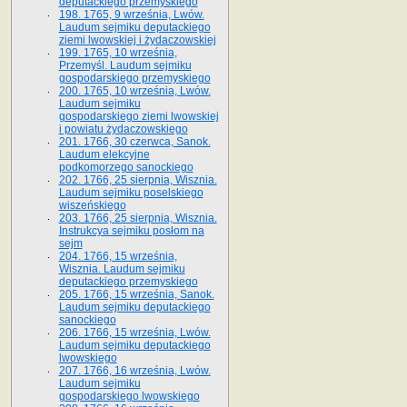
deputackiego przemyskiego
198. 1765, 9 września, Lwów.
Laudum sejmiku deputackiego
ziemi lwowskiej i żydaczowskiej
199. 1765, 10 września,
Przemyśl. Laudum sejmiku
gospodarskiego przemyskiego
200. 1765, 10 września, Lwów.
Laudum sejmiku
gospodarskiego ziemi lwowskiej
i powiatu żydaczowskiego
201. 1766, 30 czerwca, Sanok.
Laudum elekcyjne
podkomorzego sanockiego
202. 1766, 25 sierpnia, Wisznia.
Laudum sejmiku poselskiego
wiszeńskiego
203. 1766, 25 sierpnia, Wisznia.
Instrukcya sejmiku posłom na
sejm
204. 1766, 15 września,
Wisznia. Laudum sejmiku
deputackiego przemyskiego
205. 1766, 15 września, Sanok.
Laudum sejmiku deputackiego
sanockiego
206. 1766, 15 września, Lwów.
Laudum sejmiku deputackiego
lwowskiego
207. 1766, 16 września, Lwów.
Laudum sejmiku
gospodarskiego lwowskiego