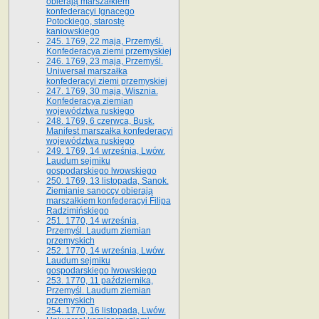
obierają marszałkiem
konfederacyi Ignacego
Potockiego, starostę
kaniowskiego
245. 1769, 22 maja, Przemyśl.
Konfederacya ziemi przemyskiej
246. 1769, 23 maja, Przemyśl.
Uniwersał marszałka
konfederacyi ziemi przemyskiej
247. 1769, 30 maja, Wisznia.
Konfederacya ziemian
województwa ruskiego
248. 1769, 6 czerwca, Busk.
Manifest marszałka konfederacyi
województwa ruskiego
249. 1769, 14 września, Lwów.
Laudum sejmiku
gospodarskiego lwowskiego
250. 1769, 13 listopada, Sanok.
Ziemianie sanoccy obierają
marszałkiem konfederacyi Filipa
Radzimińskiego
251. 1770, 14 września,
Przemyśl. Laudum ziemian
przemyskich
252. 1770, 14 września, Lwów.
Laudum sejmiku
gospodarskiego lwowskiego
253. 1770, 11 października,
Przemyśl. Laudum ziemian
przemyskich
254. 1770, 16 listopada, Lwów.