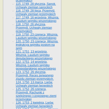
przemyskich
115. 1749, 28 stycznia, Sanok.
Uchwały ziemian sanockich
116. 1749, 28 lipca, Przemyśl.
Uchwały ziemian przemyskich
117. 1749, 16 września, Wisznia.
Laudum sejmiku wiszeńskiego
118. 1750, 26 stycznia,
Przemyśl. Uchwały ziemian
przemyskich
119. 1750, 23 czerwca, Wisznia.
Laudum sejmiku wiszeńskiego
120. 1750, 23 czerwca, Wisznia.
Instrukcya sejmiku posłom na
sejm
121. 1751, 13 września,
Wisznia. Laudum sejmiku
deputackiego wiszeńskiego
122. 1751, 14 września,
Wisznia. Laudum sejmiku
gospodarskiego wiszeńskiego
123. 1752, 26 stycznia,
Przemyśl. Reces zerwanego
zjazdu ziemian przemyskich.
124. 1750, 13 marca, Lwów.
Uchwały ziemian lwowskich
125. 1752, 26 czerwca,
Przemyśl. Rachunki z
szelężnego i czopowego ziemi
przemyskiej
126. 1753, 2 kwietnia, Lwów.
Uchwały ziemian lwowskich