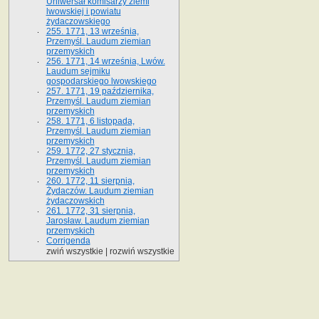
Uniwersał komisarzy ziemi
lwowskiej i powiatu
żydaczowskiego
255. 1771, 13 września,
Przemyśl. Laudum ziemian
przemyskich
256. 1771, 14 września, Lwów.
Laudum sejmiku
gospodarskiego lwowskiego
257. 1771, 19 października,
Przemyśl. Laudum ziemian
przemyskich
258. 1771, 6 listopada,
Przemyśl. Laudum ziemian
przemyskich
259. 1772, 27 stycznia,
Przemyśl. Laudum ziemian
przemyskich
260. 1772, 11 sierpnia,
Żydaczów. Laudum ziemian
żydaczowskich
261. 1772, 31 sierpnia,
Jarosław. Laudum ziemian
przemyskich
Corrigenda
zwiń wszystkie
|
rozwiń wszystkie