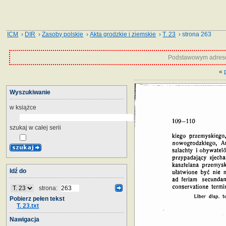
ICM
›
DIR
›
Zasoby polskie
›
Akta grodzkie i ziemskie
›
T. 23
› strona 263
Podstawowym adrese
«
Wyszukiwanie
w książce
szukaj w całej serii
Idź do
strona:
Pobierz pełen tekst
T. 23.txt
Nawigacja