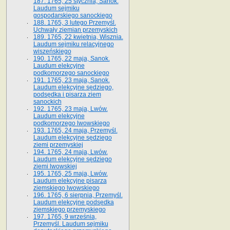
187. 1765, 25 stycznia, Sanok.
Laudum sejmiku
gospodarskiego sanockiego
188. 1765, 3 lutego Przemyśl.
Uchwały ziemian przemyskich
189. 1765, 22 kwietnia, Wisznia.
Laudum sejmiku relacyjnego
wiszeńskiego
190. 1765, 22 maja, Sanok.
Laudum elekcyjne
podkomorzego sanockiego
191. 1765, 23 maja, Sanok.
Laudum elekcyjne sędziego,
podsędka i pisarza ziem
sanockich
192. 1765, 23 maja, Lwów.
Laudum elekcyjne
podkomorzego lwowskiego
193. 1765, 24 maja, Przemyśl.
Laudum elekcyjne sędziego
ziemi przemyskiej
194. 1765, 24 maja, Lwów.
Laudum elekcyjne sędziego
ziemi lwowskiej
195. 1765, 25 maja, Lwów.
Laudum elekcyjne pisarza
ziemskiego lwowskiego
196. 1765, 6 sierpnia, Przemyśl.
Laudum elekcyjne podsędka
ziemskiego przemyskiego
197. 1765, 9 września,
Przemyśl. Laudum sejmiku