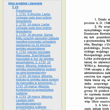
Akta grodzkie i ziemskie
T. 23
Przedmowa
1. 1731, 9 stycznia, Lwów.
Uchwała sądu boni ordinis
lwowskiego
2. 1732, 24 marca, Lwów.
Uchwała sądu boni ordinis
lwowskiego
3. 1733, 16 stycznia, Sanok.
Kilku szlachty sanockiej zakłada
manifest przeciwko uchwałom
zwołanego na 16 stycz­nia
sejmiku wiszeńskiego
4. 1733, marzec początek,
Warszawa. Józef Mniszek
marszałek w. kor. do sejmiku
wiszeńskiego. 5. 1733, 16
marca, Wisznia. Instrukcya
sejmiku wiszeńskiego posłom
na sejm konwokacyjny
6. 1733, 18 marca, Wisznia.
Instrukcya sejmiku dana posłom
do marszałka w. koronnego. 7.
1733, 20 marca, Wisznia.
Konfederacya województwa
ruskiego
8. 1733, 26 marca, Wisznia.
Laudum ziem
skonfederowanych
województwa ruskiego