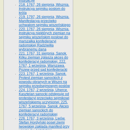
instrukcyę
218. 1767, 26 sierpnia, Wisznia.
Instrukcya sejmiku posłom do
króla
219. 1797, 26 sierpnia, Wisznia.
Manifestacya przeciwko
uchwałom sejmiku wiszeńskiego
220. 1767, 26 sierpnia, Wisznia.
Instrukcya niektórych ziemian na
sejmiku wiszeńskim posłowi do
marszałka konfe­deracyi
radomskiej Radziwiłła
wybranemu dana
221. 1767, 31 sierpnia, Sanok.
Kilku ziemian zgłasza akces do
konfederacyi radomskiej. 222.
1767, 1 września, Warszawa.
Pozew przed sąd konfederacki
223. 1767, 1 września, Sanok.
Protest ziemian sanockich z
powodu obranych w Wiszni na
sejmiku przedsejmo­wym posłów
224. 1767, 2 września, Uherce.
Kasztelan sanocki odstępuje od
protestacyi przeciwko sejmikowi
wiszeńskiemu uczynionej. 225.
1767, 5 września, Sanok. Akces
ziemian sanockich do
konfederacyi radomskiej
226. 1767, 3 września, Lwów.
Stefan Hordyński poseł ziemi
lwowskiej zakłada manifest przy