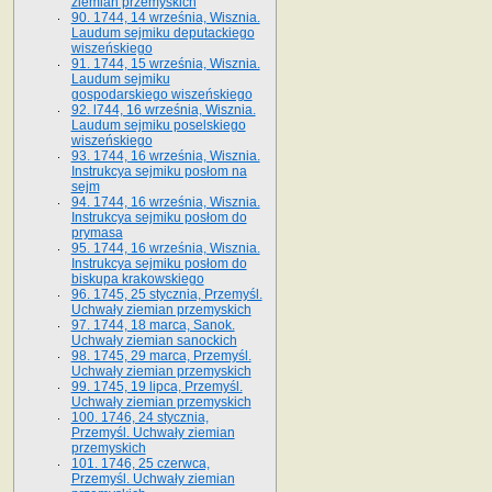
ziemian przemyskich
90. 1744, 14 września, Wisznia.
Laudum sejmiku deputackiego
wiszeńskiego
91. 1744, 15 września, Wisznia.
Laudum sejmiku
gospodarskiego wiszeńskiego
92. l744, 16 września, Wisznia.
Laudum sejmiku poselskiego
wiszeńskiego
93. 1744, 16 września, Wisznia.
Instrukcya sejmiku posłom na
sejm
94. 1744, 16 września, Wisznia.
Instrukcya sejmiku posłom do
prymasa
95. 1744, 16 września, Wisznia.
Instrukcya sejmiku posłom do
biskupa krakowskiego
96. 1745, 25 stycznia, Przemyśl.
Uchwały ziemian przemyskich
97. 1744, 18 marca, Sanok.
Uchwały ziemian sanockich
98. 1745, 29 marca, Przemyśl.
Uchwały ziemian przemyskich
99. 1745, 19 lipca, Przemyśl.
Uchwały ziemian przemyskich
100. 1746, 24 stycznia,
Przemyśl. Uchwały ziemian
przemyskich
101. 1746, 25 czerwca,
Przemyśl. Uchwały ziemian