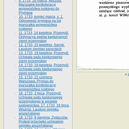
9. 1733, 26 marca, Wisznia.
Marszałek konfederacyi
województwa ruskiego do
Prymasa
10. 1733, koniec marca, s. 1.
Odpowiedź prymasa na list
marszałka województwa
ruskiego
11. 1733, 14 kwietnia, Przemyśl.
Ordynacya sądów kapturowych
ziemi przemyskiej
12. 1733, 15 kwietnia, Sanok.
Laudum ziemian sanockich
13. 1733, 18 kwietnia, Przemyśl.
Uchwała sądu kapturowego
ziemi przemyskiej
14. 1733, 18 kwietnia, Przemyśl.
Uchwała sądu kapturowego
ziemi przemyskiej
«
15. 1733, 22 czerwca,
Warszawa. Prymas do
marszałka konfederacyi
województwa ruskiego
16. 1733, 3 lipca, Przemyśl.
Uchwała sądu kapturowego
przemyskiego w sprawie
sądownictwa. 17. 1733, 16 lipca,
Wisznia. Laudum sejmiku
wiszeńskiego
18. 1733, 9 sierpnia, Żydaczów.
Protest przeciwko uchwałom
sejmiku wiszeńskiego