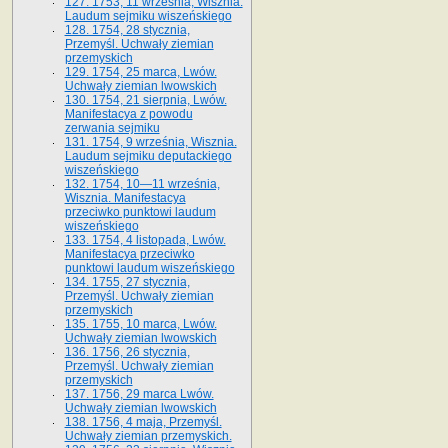
127. 1753, 11 września, Wisznia.
Laudum sejmiku wiszeńskiego
128. 1754, 28 stycznia,
Przemyśl. Uchwały ziemian
przemyskich
129. 1754, 25 marca, Lwów.
Uchwały ziemian lwowskich
130. 1754, 21 sierpnia, Lwów.
Manifestacya z powodu
zerwania sejmiku
131. 1754, 9 września, Wisznia.
Laudum sejmiku deputackiego
wiszeńskiego
132. 1754, 10—11 września,
Wisznia. Manifestacya
przeciwko punktowi laudum
wiszeńskiego
133. 1754, 4 listopada, Lwów.
Manifestacya przeciwko
punktowi laudum wiszeńskiego
134. 1755, 27 stycznia,
Przemyśl. Uchwały ziemian
przemyskich
135. 1755, 10 marca, Lwów.
Uchwały ziemian lwowskich
136. 1756, 26 stycznia,
Przemyśl. Uchwały ziemian
przemyskich
137. 1756, 29 marca Lwów.
Uchwały ziemian lwowskich
138. 1756, 4 maja, Przemyśl.
Uchwały ziemian przemyskich.