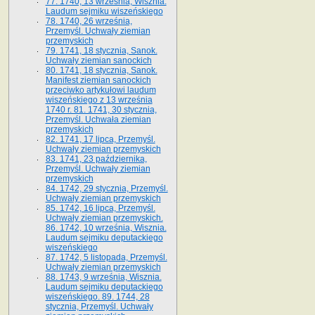
77. 1740, 13 września, Wisznia.
Laudum sejmiku wiszeńskiego
78. 1740, 26 września,
Przemyśl. Uchwały ziemian
przemyskich
79. 1741, 18 stycznia, Sanok.
Uchwały ziemian sanockich
80. 1741, 18 stycznia, Sanok.
Manifest ziemian sanockich
przeciwko artykułowi laudum
wiszeńskiego z 13 wrze­śnia
1740 r. 81. 1741, 30 stycznia,
Przemyśl. Uchwała ziemian
przemyskich
82. 1741, 17 lipca, Przemyśl.
Uchwały ziemian przemyskich
83. 1741, 23 października,
Przemyśl. Uchwały ziemian
przemyskich
84. 1742, 29 stycznia, Przemyśl.
Uchwały ziemian przemyskich
85. 1742, 16 lipca, Przemyśl.
Uchwały ziemian przemyskich.
86. 1742, 10 września, Wisznia.
Laudum sejmiku deputackiego
wiszeńskiego
87. 1742, 5 listopada, Przemyśl.
Uchwały ziemian przemyskich
88. 1743, 9 września, Wisznia.
Laudum sejmiku deputackiego
wiszeńskiego. 89. 1744, 28
stycznia, Przemyśl. Uchwały