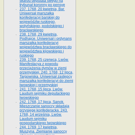
skarbu deputata swego na
trybunał koronny po pensyę
237. 1768, 20 kwietnia, Bar.
Uniwersał marszałka
konfederacyi barskiej do
województw ruskiego,
wołyńskiego, podolskiego i
bracławskiego
238. 1768, 29 kwietnia,
Podhajce. Uniwersał i ordynans
marszałka konfederacyi
województwa bracławskiego do
wo­jewództwa kijowskiego i
ruskiego
239. 1768, 25 czerwca, Lwów.
Manifestacya z powodu
przeciążenia dymów w ziemi
przemyskiej. 240. 1768, 12 lipca,
Targowiska. Uniwersał zastępcy
marszałka konfederacyi do ziemi
lwowskiej i przemyskiej
241. 1768, 15 lipca, Lwów.
Laudum sejmiku deputackiego
lwowskiego
242. 1768, 17 lipca, Sanok.
Mieszczanie sanoccy składają
przysięgę konfederacką. 243.
1768, 14 września, Lwów.
Laudum sejmiku
gospodarskiego lwowskiego
244. 1769, 17 kwietnia,
Muszyna. Ziemianie sanoccy