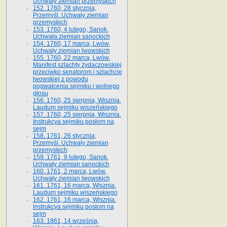
Uchwały ziemian przemyskich
152. 1760, 28 stycznia,
Przemyśl. Uchwały ziemian
przemyskich
153. 1760, 4 lutego, Sanok.
Uchwała ziemian sanockich
154. 1760, 17 marca, Lwów.
Uchwały ziemian lwowskich
155. 1760, 22 marca, Lwów.
Manifest szlachty żydaczowskiej
przeciwko senatorom i szlachcie
lwowskiej z po­wodu
pogwałcenia sejmiku i wolnego
głosu
156. 1760, 25 sierpnia, Wisznia.
Laudum sejmiku wiszeńskiego
157. 1760, 25 sierpnia, Wisznia.
Instrukcya sejmiku posłom na
sejm
158. 1761, 26 stycznia,
Przemyśl. Uchwały ziemian
przemyskich
159. 1761, 9 lutego, Sanok.
Uchwały ziemian sanockich
160. 1761, 2 marca, Lwów.
Uchwały ziemian lwowskich
161. 1761, 16 marca, Wisznia.
Laudum sejmiku wiszeńskiego
162. 1761, 16 marca, Wisznia.
Instrukcya sejmiku posłom na
sejm
163. 1861, 14 września,