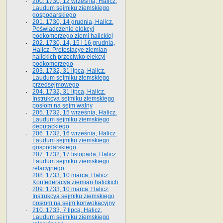
200. 1730, 12 września, Halicz.
Laudum sejmiku ziemskiego
gospodarskiego
201. 1730, 14 grudnia, Halicz.
Poświadczenie elekcyi
podkomorzego ziemi halickiej
202. 1730, 14, 15 i 16 grudnia,
Halicz. Protestacye ziemian
halickich przeciwko elekcyi
podkomorzego
203. 1732, 31 lipca, Halicz.
Laudum sejmiku ziemskiego
przedsejmowego
204. 1732, 31 lipca, Halicz.
Instrukcya sejmiku ziemskiego
posłom na sejm walny
205. 1732, 15 września, Halicz.
Laudum sejmiku ziemskiego
deputackiego
206. 1732, 16 września, Halicz.
Laudum sejmiku ziemskiego
gospodarskiego
207. 1732, 17 listopada, Halicz.
Laudum sejmiku ziemskiego
relacyjnego
208. 1733, 10 marca, Halicz.
Konfederacya ziemian halickich­
209. 1733, 10 marca, Halicz.
Instrukcya sejmiku ziemskiego
posłom na sejm konwokacyjny
210. 1733, 7 lipca, Halicz.
Laudum sejmiku ziemskiego