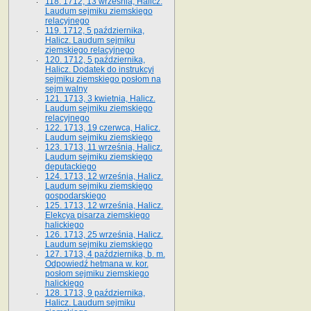
118. 1712, 13 września, Halicz.
Laudum sejmiku ziemskiego
relacyjnego
119. 1712, 5 października,
Halicz. Laudum sejmiku
ziemskiego relacyjnego
120. 1712, 5 października,
Halicz. Dodatek do instrukcyi
sejmiku ziemskiego posłom na
sejm walny
121. 1713, 3 kwietnia, Halicz.
Laudum sejmiku ziemskiego
relacyjnego
122. 1713, 19 czerwca, Halicz.
Laudum sejmiku ziemskiego
123. 1713, 11 września, Halicz.
Laudum sejmiku ziemskiego
deputackiego
124. 1713, 12 września, Halicz.
Laudum sejmiku ziemskiego
gospodarskiego
125. 1713, 12 września, Halicz.
Elekcya pisarza ziemskiego
halickiego
126. 1713, 25 września, Halicz.
Laudum sejmiku ziemskiego
127. 1713, 4 października, b. m.
Odpowiedź hetmana w. kor.
posłom sejmiku ziemskiego
halickiego
128. 1713, 9 października,
Halicz. Laudum sejmiku