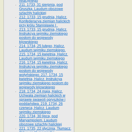
relacyjnego
211. 1733, 31 sierpnia, pod
Gruszką. Laudum obozowe
szlachty halickiej
212. 1733, 15 grudnia, Halicz.
Konfederacya ziemian halickich
przy królu Stanisławie I .
213. 1733, 15 grudnia, Halicz.
Instrukcya sejmiku ziemskiego
posłom do wojewody
kijowskiego
214. 1734, 25 lutego, Halicz.
Laudum sejmiku ziemskiego.
215. 1734, 15 kwietnia, Halicz.
Laudum sejmiku ziemskiego
216. 1734, 15 kwietnia, Halicz.
Instrukcya sejmiku ziemskiego
posłom do wojewody
wołyńskiego. 217. 1734, 15
kwietnia, Halicz. Instrukcya
sejmiku ziemskiego posłom do
wojewody kijowskiego
218. 1734, 24 maja, Halicz.
Uchwała ziemian halickich w
sprawie swawoli opryszków i
poddaństwa. 219. 1734, 26
czerwca, Halicz. Laudum
sejmiku ziemskiego
220. 1734, 30 lipca, pod
Maryampolem. Laudum
obozowe szlachty halickiej
221. 1735, 22 stycznia, Tłumacz.