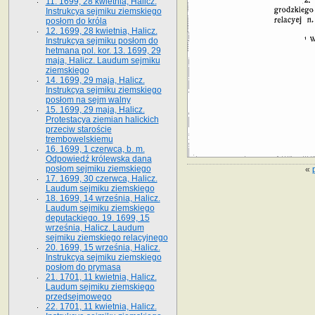
11. 1699, 28 kwietnia, Halicz.
Instrukcya sejmiku ziemskiego
posłom do króla
12. 1699, 28 kwietnia, Halicz.
Instrukcya sejmiku posłom do
hetmana pol. kor. 13. 1699, 29
maja, Halicz. Laudum sejmiku
ziemskiego
14. 1699, 29 maja, Halicz.
Instrukcya sejmiku ziemskiego
posłom na sejm walny
15. 1699, 29 maja, Halicz.
Protestacya ziemian halickich
przeciw staroście
trembowelskiemu
16. 1699, 1 czerwca, b. m.
Odpowiedź królewska dana
posłom sejmiku ziemskiego
«
17. 1699, 30 czerwca, Halicz.
Laudum sejmiku ziemskiego
18. 1699, 14 września, Halicz.
Laudum sejmiku ziemskiego
deputackiego. 19. 1699, 15
września, Halicz. Laudum
sejmiku ziemskiego relacyjnego
20. 1699, 15 września, Halicz.
Instrukcya sejmiku ziemskiego
posłom do prymasa
21. 1701, 11 kwietnia, Halicz.
Laudum sejmiku ziemskiego
przedsejmowego
22. 1701, 11 kwietnia, Halicz.