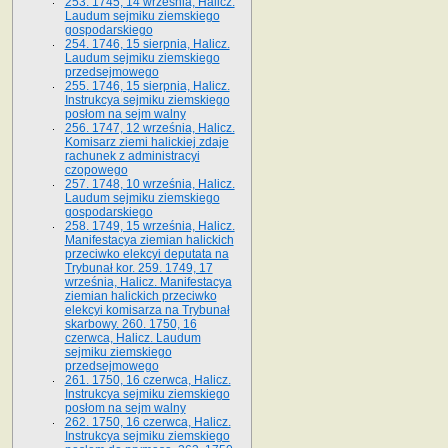
253. 1745, 14 września, Halicz.
Laudum sejmiku ziemskiego
gospodarskiego
254. 1746, 15 sierpnia, Halicz.
Laudum sejmiku ziemskiego
przedsejmowego
255. 1746, 15 sierpnia, Halicz.
Instrukcya sejmiku ziemskiego
posłom na sejm walny
256. 1747, 12 września, Halicz.
Komisarz ziemi halickiej zdaje
rachunek z administracyi
czopowego
257. 1748, 10 września, Halicz.
Laudum sejmiku ziemskiego
gospodarskiego
258. 1749, 15 września, Halicz.
Manifestacya ziemian halickich
przeciwko elekcyi deputata na
Trybunał kor. 259. 1749, 17
września, Halicz. Manifestacya
ziemian halickich przeciwko
elekcyi komisarza na Trybunał
skarbowy. 260. 1750, 16
czerwca, Halicz. Laudum
sejmiku ziemskiego
przedsejmowego
261. 1750, 16 czerwca, Halicz.
Instrukcya sejmiku ziemskiego
posłom na sejm walny
262. 1750, 16 czerwca, Halicz.
Instrukcya sejmiku ziemskiego