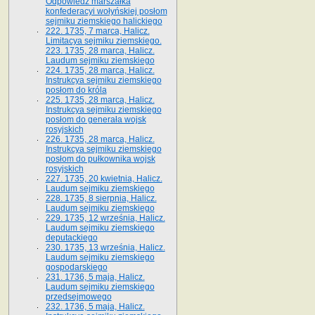
Odpowiedź marszałka
konfederacyi wołyńskiej posłom
sejmiku ziemskiego halickiego
222. 1735, 7 marca, Halicz.
Limitacya sejmiku ziemskiego.
223. 1735, 28 marca, Halicz.
Laudum sejmiku ziemskiego
224. 1735, 28 marca, Halicz.
Instrukcya sejmiku ziemskiego
posłom do króla
225. 1735, 28 marca, Halicz.
Instrukcya sejmiku ziemskiego
posłom do generała wojsk
rosyjskich
226. 1735, 28 marca, Halicz.
Instrukcya sejmiku ziemskiego
posłom do pułkownika wojsk
rosyjskich
227. 1735, 20 kwietnia, Halicz.
Laudum sejmiku ziemskiego
228. 1735, 8 sierpnia, Halicz.
Laudum sejmiku ziemskiego
229. 1735, 12 września, Halicz.
Laudum sejmiku ziemskiego
deputackiego
230. 1735, 13 września, Halicz.
Laudum sejmiku ziemskiego
gospodarskiego
231. 1736, 5 maja, Halicz.
Laudum sejmiku ziemskiego
przedsejmowego
232. 1736, 5 maja, Halicz.