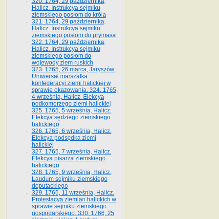
320. 1764, 29 października,
Halicz. Instrukcya sejmiku
ziemskiego posłom do króla
321. 1764, 29 października,
Halicz. Instrukcya sejmiku
ziemskiego posłom do prymasa
322. 1764, 29 października,
Halicz. Instrukcya sejmiku
ziemskiego posłom do
wojewody ziem ruskich
323. 1765, 26 marca, Jaryszów.
Uniwersał marszałka
konfederacyi ziemi halickiej w
sprawie okazowania. 324. 1765,
4 września, Halicz. Elekcya
podkomorzego ziemi halickiej
325. 1765, 5 września, Halicz.
Elekcya sędziego ziemskiego
halickiego
326. 1765, 6 września, Halicz.
Elekcya podsędka ziemi
halickiej
327. 1765, 7 września, Halicz.
Elekcya pisarza ziemskiego
halickiego
328. 1765, 9 września, Halicz.
Laudum sejmiku ziemskiego
deputackiego
329. 1765, 11 września, Halicz.
Protestacya ziemian halickich w
sprawie sejmiku ziemskiego
gospodarskiego. 330. 1766, 25