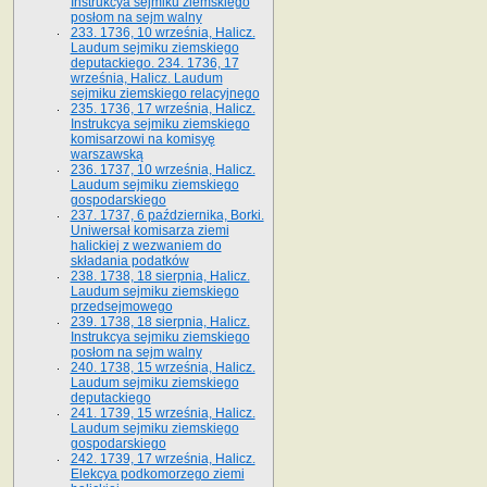
Instrukcya sejmiku ziemskiego
posłom na sejm walny
233. 1736, 10 września, Halicz.
Laudum sejmiku ziemskiego
deputackiego. 234. 1736, 17
września, Halicz. Laudum
sejmiku ziemskiego relacyjnego
235. 1736, 17 września, Halicz.
Instrukcya sejmiku ziemskiego
komisarzowi na komisyę
warszawską
236. 1737, 10 września, Halicz.
Laudum sejmiku ziemskiego
gospodarskiego
237. 1737, 6 października, Borki.
Uniwersał komisarza ziemi
halickiej z wezwaniem do
składania podatków
238. 1738, 18 sierpnia, Halicz.
Laudum sejmiku ziemskiego
przedsejmowego
239. 1738, 18 sierpnia, Halicz.
Instrukcya sejmiku ziemskiego
posłom na sejm walny
240. 1738, 15 września, Halicz.
Laudum sejmiku ziemskiego
deputackiego
241. 1739, 15 września, Halicz.
Laudum sejmiku ziemskiego
gospodarskiego
242. 1739, 17 września, Halicz.
Elekcya podkomorzego ziemi