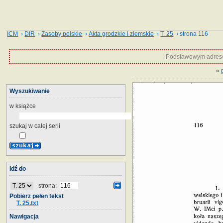
ICM
›
DIR
›
Zasoby polskie
›
Akta grodzkie i ziemskie
›
T. 25
› strona 116
Podstawowym adrese
«
Wyszukiwanie
w książce
szukaj w całej serii
Idź do
strona:
Pobierz pełen tekst
T. 25.txt
Nawigacja