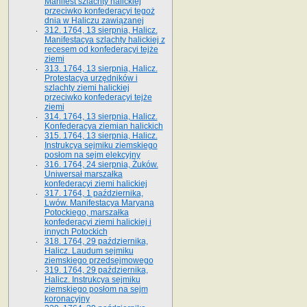
Manifest szlachty halickiej
przeciwko konfederacyi tegoż
dnia w Haliczu zawiązanej
312. 1764, 13 sierpnia, Halicz.
Manifestacya szlachty halickiej z
recesem od konfederacyi tejże
ziemi
313. 1764, 13 sierpnia, Halicz.
Protestacya urzędników i
szlachty ziemi halickiej
przeciwko konfederacyi tejże
ziemi
314. 1764, 13 sierpnia, Halicz.
Konfederacya ziemian halickich
315. 1764, 13 sierpnia, Halicz.
Instrukcya sejmiku ziemskiego
posłom na sejm elekcyjny
316. 1764, 24 sierpnia, Żuków.
Uniwersał marszałka
konfederacyi ziemi halickiej
317. 1764, 1 października,
Lwów. Manifestacya Maryana
Potockiego, marszałka
konfederacyi ziemi halickiej i
innych Potockich
318. 1764, 29 października,
Halicz. Laudum sejmiku
ziemskiego przedsejmowego
319. 1764, 29 października,
Halicz. Instrukcya sejmiku
ziemskiego posłom na sejm
koronacyjny