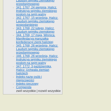
Laudum sejmiku ziemskiego
przedsejmowego
341. 1767, 24 sierpnia, Halicz.
Instrukcya sejmiku ziemskiego
posłom na sejm walny
342. 1767, 15 września, Halicz.
Laudum sejmiku ziemskiego
gospodarskiego
343. 1768, 22 lutego, Halicz.
Laudum sejmiku ziemskiego
344. 1768, 17 maja, Winnica.
Manifestacya marszałka
konfederacyi ziemi halickiej
345. 1768, 26 września, Halicz.
Laudum sejmiku ziemskiego
przedsejmowego
346. 1768, 26 września, Halicz.
Instrukcya sejmiku ziemskiego
posłom na sejm walny
347. 1772, 3 października,
Halicz. Uchwała ziemian
halickich
Indeks nazw osób i
miejscowości
Indeks rzeczowy
Corrigenda
zwiń wszystkie
|
rozwiń wszystkie