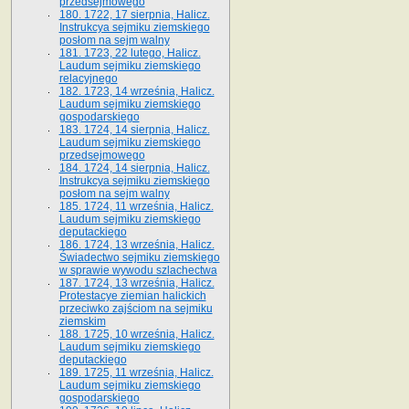
przedsejmowego
180. 1722, 17 sierpnia, Halicz.
Instrukcya sejmiku ziemskiego
posłom na sejm walny
181. 1723, 22 lutego, Halicz.
Laudum sejmiku ziemskiego
relacyjnego
182. 1723, 14 września, Halicz.
Laudum sejmiku ziemskiego
gospodarskiego
183. 1724, 14 sierpnia, Halicz.
Laudum sejmiku ziemskiego
przedsejmowego
184. 1724, 14 sierpnia, Halicz.
Instrukcya sejmiku ziemskiego
posłom na sejm walny
185. 1724, 11 września, Halicz.
Laudum sejmiku ziemskiego
deputackiego
186. 1724, 13 września, Halicz.
Świadectwo sejmiku ziemskiego
w sprawie wywodu szlachectwa
187. 1724, 13 września, Halicz.
Protestacye ziemian halickich
przeciwko zajściom na sejmiku
ziemskim
188. 1725, 10 września, Halicz.
Laudum sejmiku ziemskiego
deputackiego
189. 1725, 11 września, Halicz.
Laudum sejmiku ziemskiego
gospodarskiego