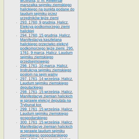
września, b. m. Rewersał
marszałka sejmiku ziemskiego
halickiego na punkta podane do
laudum sejmiku przez
urzędników tejże ziemi
293. 1760, 9 grudnia, Halicz.
Elekcya podkomorzego ziemi
halickiej
294. 1760, 15 grudnia, Halicz.
Manifestacya kasztelana
halickiego przeciwko elekcyi
podkomorzego tejże ziemi. 295.
1761, 9 marca, Halicz. Laudum
sejmiku ziemskiego
przedsejmowego
296. 1761, 10 marca, Halicz.
Instrukcya sejmiku ziemskiego
posłom na sejm walny
297. 1761, 14 września, Halicz.
Laudum sejmiku ziemskiego
deputackiego
298. 1761, 15 września, Halicz.
Manifestacye ziemian halickich
w sprawie elekcyi deputata na
Trybunał kor.
299. 1761, 15 września, Halicz.
Laudum sejmiku ziemskiego
gospodarskiego
300. 1761, 15 września, Halicz.
Manifestacye ziemian halickich
w sprawie laudum sejmiku
ziemskiego gospodarskiego