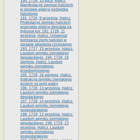
190. 1726, 10 lipca, Halicz.
Manifestacye ziemian halickich
w sprawie elekcyi podsędka
halickiego
191. 1726, 9 września, Halicz.
Protestacye ziemian halickich
przeciwko elekcyi deputata na
trybunał kor. 192. 1726, 11
września, Halicz. Uniwersał
komisarza ziemi halickiej w
sprawie składania czopowego
193. 1727, 15 września, Halicz.
Laudum sejmiku ziemskiego
deputackiego. 194. 1728, 16
sierpnia, Halicz. Laudum
sejmiku ziemskiego
przedsejmowego
195. 1728, 16 sierpnia, Halicz.
Instrukcya sejmiku ziemskiego
posłom na sejm walny
196. 1728, 13 września, Halicz.
Laudum sejmiku ziemskiego
deputackiego
197. 1728, 14 września, Halicz.
Laudum sejmiku ziemskiego
gospodarskiego
198. 1729, 12 września, Halicz.
Laudum sejmiku ziemskiego
deputackiego. 199. 1729, 13
września, Halicz. Laudum
sejmiku ziemskiego
gospodarskiego