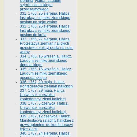
sierpnia, Halicz. Laudum
sejmiku ziemskiego
przedsejmowego
331. 1766, 25 sierpnia, Halicz.
Instrukcya sejmiku ziemskiego
posłom na sejm walny
332. 1766, 25 sierpnia, Halicz.
Instrukcya sejmiku ziemskiego
posłom do króla
333. 1766, 27 sierpnia, Halicz.
Protestacya ziemian halickich
przeciwko elekcyi posła na sejm
walny
334. 1766, 15 września, Halicz.
Laudum sejmiku ziemskiego
deputackiego
335. 1766, 16 września, Halicz.
Laudum sejmiku ziemskiego
gospodarskiego
336. 1767, 29 maja, Halicz.
Konfederacya ziemian halickich
337. 1767, 29 maja, Halicz.
Uniwersał marszałka
konfederacyi ziemi halickiej
338. 1767, 5 czerwca, Halicz.
Uniwersał marszałka
konfederacyi ziemi halickiej.
339. 1767, 12 czerwca, Halicz.
Manifestacya szlachty halickiej z
przystąpieniem do konfederacyi
tejże ziemi
340. 1767, 24 sierpnia, Halicz.