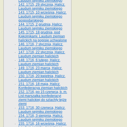
Laudum sejmiku ziemskiego
142. 1715, 29 stycznia, Halicz.
Laudum sejmiku ziemskiego
143. 1715, 10 września, Halicz.
Laudum sejmiku ziemskiego
gospodarskiego
144. 1715, 2 grudnia, Halicz.
Laudum sejmiku ziemskiego
145. 1715, 18 grudnia, pod
Kąkolnikami. Laudum ziemian
halickich na popisie uchwalone
146. 1716, 7 stycznia, Halicz.
Laudum sejmiku ziemskiego
147. 1716, 22 stycznia, Halicz.
Laudum ziemian halickich
148. 1716, 6 lutego, Halicz.
Laudum ziemian halickich
149. 1716, 23 marca, Halicz.
Laudum ziemian halickich
150. 1716, 20 kwietnia, Halicz.
Laudum ziemian halickich
151. 1716, 18 maja, Halicz.
Konfederacya ziemian halickich
152. 1716, po 15 czerwca, b. m.
List marszałka konfederacyi
ziemi halickiej do szlachty tejże
ziemi
153. 1716, 30 czerwca, Halicz.
Laudum sejmiku ziemskiego
154. 1716, 3 sierpnia, Halicz.
Laudum sejmiku ziemskiego
155. 1716, 16 września, Halicz.