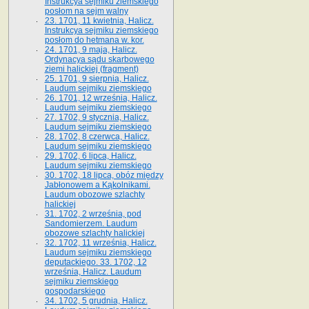
Instrukcya sejmiku ziemskiego
posłom na sejm walny
23. 1701, 11 kwietnia, Halicz.
Instrukcya sejmiku ziemskiego
posłom do hetmana w. kor.
24. 1701, 9 maja, Halicz.
Ordynacya sądu skarbowego
ziemi halickiej (fragment)
25. 1701, 9 sierpnia, Halicz.
Laudum sejmiku ziemskiego
26. 1701, 12 września, Halicz.
Laudum sejmiku ziemskiego
27. 1702, 9 stycznia, Halicz.
Laudum sejmiku ziemskiego
28. 1702, 8 czerwca, Halicz.
Laudum sejmiku ziemskiego
29. 1702, 6 lipca, Halicz.
Laudum sejmiku ziemskiego
30. 1702, 18 lipca, obóz między
Jabłonowem a Kąkolnikami.
Laudum obozowe szlachty
halickiej
31. 1702, 2 września, pod
Sandomierzem. Laudum
obozowe szlachty halickiej
32. 1702, 11 września, Halicz.
Laudum sejmiku ziemskiego
deputackiego. 33. 1702, 12
września, Halicz. Laudum
sejmiku ziemskiego
gospodarskiego
34. 1702, 5 grudnia, Halicz.