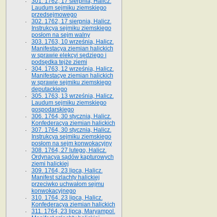
301. 1762, 17 sierpnia, Halicz.
Laudum sejmiku ziemskiego
przedsejmowego
302. 1762, 17 sierpnia, Halicz.
Instrukcya sejmiku ziemskiego
posłom na sejm walny
303. 1763, 10 września, Halicz.
Manifestacya ziemian halickich
w sprawie elekcyi sędziego i
podsędka tejże ziemi
304. 1763, 12 września, Halicz.
Manifestacye ziemian halickich
w sprawie sejmiku ziemskiego
deputackiego
305. 1763, 13 września, Halicz.
Laudum sejmiku ziemskiego
gospodarskiego
306. 1764, 30 stycznia, Halicz.
Konfederacya ziemian halickich
307. 1764, 30 stycznia, Halicz.
Instrukcya sejmiku ziemskiego
posłom na sejm konwokacyjny
308. 1764, 27 lutego, Halicz.
Ordynacya sądów kapturowych
ziemi halickiej
309. 1764, 23 lipca, Halicz.
Manifest szlachty halickiej
przeciwko uchwałom sejmu
konwokacyjnego
310. 1764, 23 lipca, Halicz.
Konfederacya ziemian halickich
311. 1764, 23 lipca, Maryampol.