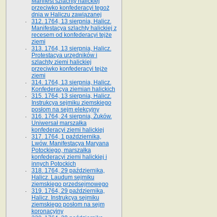
Manifest szlachty halickiej
przeciwko konfederacyi tegoż
dnia w Haliczu zawiązanej
312. 1764, 13 sierpnia, Halicz.
Manifestacya szlachty halickiej z
recesem od konfederacyi tejże
ziemi
313. 1764, 13 sierpnia, Halicz.
Protestacya urzędników i
szlachty ziemi halickiej
przeciwko konfederacyi tejże
ziemi
314. 1764, 13 sierpnia, Halicz.
Konfederacya ziemian halickich
315. 1764, 13 sierpnia, Halicz.
Instrukcya sejmiku ziemskiego
posłom na sejm elekcyjny
316. 1764, 24 sierpnia, Żuków.
Uniwersał marszałka
konfederacyi ziemi halickiej
317. 1764, 1 października,
Lwów. Manifestacya Maryana
Potockiego, marszałka
konfederacyi ziemi halickiej i
innych Potockich
318. 1764, 29 października,
Halicz. Laudum sejmiku
ziemskiego przedsejmowego
319. 1764, 29 października,
Halicz. Instrukcya sejmiku
ziemskiego posłom na sejm
koronacyjny