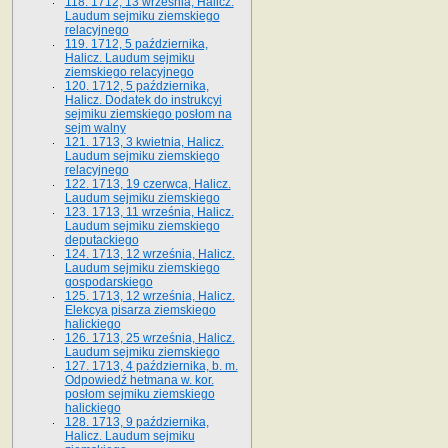
118. 1712, 13 września, Halicz.
Laudum sejmiku ziemskiego
relacyjnego
119. 1712, 5 października,
Halicz. Laudum sejmiku
ziemskiego relacyjnego
120. 1712, 5 października,
Halicz. Dodatek do instrukcyi
sejmiku ziemskiego posłom na
sejm walny
121. 1713, 3 kwietnia, Halicz.
Laudum sejmiku ziemskiego
relacyjnego
122. 1713, 19 czerwca, Halicz.
Laudum sejmiku ziemskiego
123. 1713, 11 września, Halicz.
Laudum sejmiku ziemskiego
deputackiego
124. 1713, 12 września, Halicz.
Laudum sejmiku ziemskiego
gospodarskiego
125. 1713, 12 września, Halicz.
Elekcya pisarza ziemskiego
halickiego
126. 1713, 25 września, Halicz.
Laudum sejmiku ziemskiego
127. 1713, 4 października, b. m.
Odpowiedź hetmana w. kor.
posłom sejmiku ziemskiego
halickiego
128. 1713, 9 października,
Halicz. Laudum sejmiku