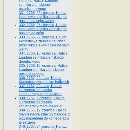
sierpnia, Halicz. Laudum
sejmiku ziemskiego
przedsejmowego
331. 1766, 25 sierpnia, Halicz.
Instrukcya sejmiku ziemskiego
posłom na sejm walny
332. 1766, 25 sierpnia, Halicz.
Instrukcya sejmiku ziemskiego
posłom do króla
333. 1766, 27 sierpnia, Halicz.
Protestacya ziemian halickich
przeciwko elekcyi posła na sejm
walny
334. 1766, 15 września, Halicz.
Laudum sejmiku ziemskiego
deputackiego
335. 1766, 16 września, Halicz.
Laudum sejmiku ziemskiego
gospodarskiego
336. 1767, 29 maja, Halicz.
Konfederacya ziemian halickich
337. 1767, 29 maja, Halicz.
Uniwersał marszałka
konfederacyi ziemi halickiej
338. 1767, 5 czerwca, Halicz.
Uniwersał marszałka
konfederacyi ziemi halickiej.
339. 1767, 12 czerwca, Halicz.
Manifestacya szlachty halickiej z
przystąpieniem do konfederacyi
tejże ziemi
340. 1767, 24 sierpnia, Halicz.