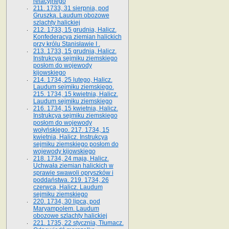
relacyjnego
211. 1733, 31 sierpnia, pod
Gruszką. Laudum obozowe
szlachty halickiej
212. 1733, 15 grudnia, Halicz.
Konfederacya ziemian halickich
przy królu Stanisławie I .
213. 1733, 15 grudnia, Halicz.
Instrukcya sejmiku ziemskiego
posłom do wojewody
kijowskiego
214. 1734, 25 lutego, Halicz.
Laudum sejmiku ziemskiego.
215. 1734, 15 kwietnia, Halicz.
Laudum sejmiku ziemskiego
216. 1734, 15 kwietnia, Halicz.
Instrukcya sejmiku ziemskiego
posłom do wojewody
wołyńskiego. 217. 1734, 15
kwietnia, Halicz. Instrukcya
sejmiku ziemskiego posłom do
wojewody kijowskiego
218. 1734, 24 maja, Halicz.
Uchwała ziemian halickich w
sprawie swawoli opryszków i
poddaństwa. 219. 1734, 26
czerwca, Halicz. Laudum
sejmiku ziemskiego
220. 1734, 30 lipca, pod
Maryampolem. Laudum
obozowe szlachty halickiej
221. 1735, 22 stycznia, Tłumacz.