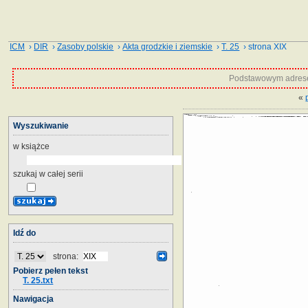
ICM
›
DIR
›
Zasoby polskie
›
Akta grodzkie i ziemskie
›
T. 25
› strona XIX
Podstawowym adrese
«
Wyszukiwanie
w książce
szukaj w całej serii
Idź do
strona:
Pobierz pełen tekst
T. 25.txt
Nawigacja