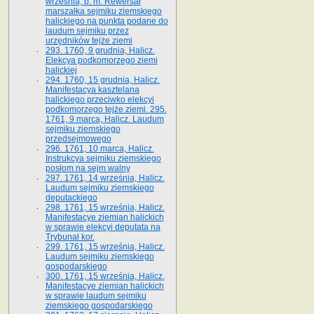
września, b. m. Rewersał
marszałka sejmiku ziemskiego
halickiego na punkta podane do
laudum sejmiku przez
urzędników tejże ziemi
293. 1760, 9 grudnia, Halicz.
Elekcya podkomorzego ziemi
halickiej
294. 1760, 15 grudnia, Halicz.
Manifestacya kasztelana
halickiego przeciwko elekcyi
podkomorzego tejże ziemi. 295.
1761, 9 marca, Halicz. Laudum
sejmiku ziemskiego
przedsejmowego
296. 1761, 10 marca, Halicz.
Instrukcya sejmiku ziemskiego
posłom na sejm walny
297. 1761, 14 września, Halicz.
Laudum sejmiku ziemskiego
deputackiego
298. 1761, 15 września, Halicz.
Manifestacye ziemian halickich
w sprawie elekcyi deputata na
Trybunał kor.
299. 1761, 15 września, Halicz.
Laudum sejmiku ziemskiego
gospodarskiego
300. 1761, 15 września, Halicz.
Manifestacye ziemian halickich
w sprawie laudum sejmiku
ziemskiego gospodarskiego