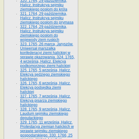
320. 1764, 29 października,
Halicz. Instrukcya sejmiku
ziemskiego posłom do króla
321. 1764, 29 października,
Halicz. Instrukcya sejmiku
ziemskiego posłom do prymasa
322. 1764, 29 października,
Halicz. Instrukcya sejmiku
ziemskiego posłom do
wojewody ziem ruskich
323. 1765, 26 marca, Jaryszów.
Uniwersał marszałka
konfederacyi ziemi halickiej w
sprawie okazowania. 324. 1765,
4 września, Halicz. Elekcya
podkomorzego ziemi halickiej
325. 1765, 5 września, Halicz.
Elekcya sędziego ziemskiego
halickiego
326. 1765, 6 września, Halicz.
Elekcya podsędka ziemi
halickiej
327. 1765, 7 września, Halicz.
Elekcya pisarza ziemskiego
halickiego
328. 1765, 9 września, Halicz.
Laudum sejmiku ziemskiego
deputackiego
329. 1765, 11 września, Halicz.
Protestacya ziemian halickich w
sprawie sejmiku ziemskiego
gospodarskiego. 330. 1766, 25