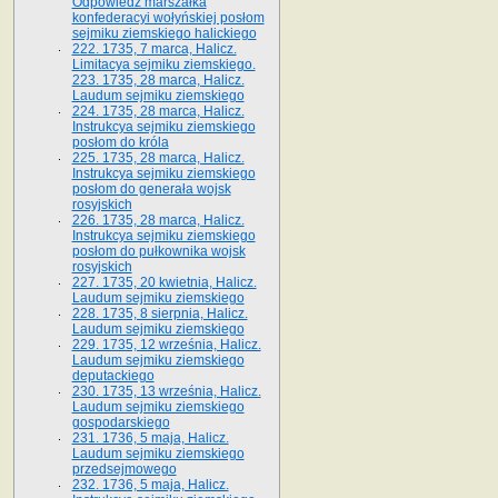
Odpowiedź marszałka
konfederacyi wołyńskiej posłom
sejmiku ziemskiego halickiego
222. 1735, 7 marca, Halicz.
Limitacya sejmiku ziemskiego.
223. 1735, 28 marca, Halicz.
Laudum sejmiku ziemskiego
224. 1735, 28 marca, Halicz.
Instrukcya sejmiku ziemskiego
posłom do króla
225. 1735, 28 marca, Halicz.
Instrukcya sejmiku ziemskiego
posłom do generała wojsk
rosyjskich
226. 1735, 28 marca, Halicz.
Instrukcya sejmiku ziemskiego
posłom do pułkownika wojsk
rosyjskich
227. 1735, 20 kwietnia, Halicz.
Laudum sejmiku ziemskiego
228. 1735, 8 sierpnia, Halicz.
Laudum sejmiku ziemskiego
229. 1735, 12 września, Halicz.
Laudum sejmiku ziemskiego
deputackiego
230. 1735, 13 września, Halicz.
Laudum sejmiku ziemskiego
gospodarskiego
231. 1736, 5 maja, Halicz.
Laudum sejmiku ziemskiego
przedsejmowego
232. 1736, 5 maja, Halicz.