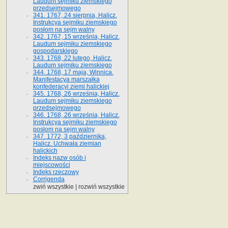
Laudum sejmiku ziemskiego
przedsejmowego
341. 1767, 24 sierpnia, Halicz.
Instrukcya sejmiku ziemskiego
posłom na sejm walny
342. 1767, 15 września, Halicz.
Laudum sejmiku ziemskiego
gospodarskiego
343. 1768, 22 lutego, Halicz.
Laudum sejmiku ziemskiego
344. 1768, 17 maja, Winnica.
Manifestacya marszałka
konfederacyi ziemi halickiej
345. 1768, 26 września, Halicz.
Laudum sejmiku ziemskiego
przedsejmowego
346. 1768, 26 września, Halicz.
Instrukcya sejmiku ziemskiego
posłom na sejm walny
347. 1772, 3 października,
Halicz. Uchwała ziemian
halickich
Indeks nazw osób i
miejscowości
Indeks rzeczowy
Corrigenda
zwiń wszystkie
|
rozwiń wszystkie