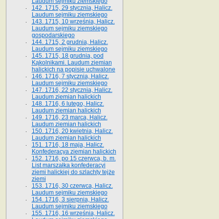
Laudum sejmiku ziemskiego
142. 1715, 29 stycznia, Halicz.
Laudum sejmiku ziemskiego
143. 1715, 10 września, Halicz.
Laudum sejmiku ziemskiego
gospodarskiego
144. 1715, 2 grudnia, Halicz.
Laudum sejmiku ziemskiego
145. 1715, 18 grudnia, pod
Kąkolnikami. Laudum ziemian
halickich na popisie uchwalone
146. 1716, 7 stycznia, Halicz.
Laudum sejmiku ziemskiego
147. 1716, 22 stycznia, Halicz.
Laudum ziemian halickich
148. 1716, 6 lutego, Halicz.
Laudum ziemian halickich
149. 1716, 23 marca, Halicz.
Laudum ziemian halickich
150. 1716, 20 kwietnia, Halicz.
Laudum ziemian halickich
151. 1716, 18 maja, Halicz.
Konfederacya ziemian halickich
152. 1716, po 15 czerwca, b. m.
List marszałka konfederacyi
ziemi halickiej do szlachty tejże
ziemi
153. 1716, 30 czerwca, Halicz.
Laudum sejmiku ziemskiego
154. 1716, 3 sierpnia, Halicz.
Laudum sejmiku ziemskiego
155. 1716, 16 września, Halicz.