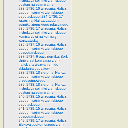
Instrukcya sejmiku ziemskiego
posłom na sejm walny
233. 1736, 10 września, Halicz.
Laudum sejmiku ziemskiego
deputackiego. 234. 1736, 17
września, Halicz. Laudum
sejmiku ziemskiego relacyjnego
235. 1736, 17 września, Halicz.
Instrukcya sejmiku ziemskiego
komisarzowi na komisyę
warszawską
236. 1737, 10 września, Halicz.
Laudum sejmiku ziemskiego
gospodarskiego
237. 1737, 6 października, Borki.
Uniwersał komisarza ziemi
halickiej z wezwaniem do
składania podatków
238. 1738, 18 sierpnia, Halicz.
Laudum sejmiku ziemskiego
przedsejmowego
239. 1738, 18 sierpnia, Halicz.
Instrukcya sejmiku ziemskiego
posłom na sejm walny
240. 1738, 15 września, Halicz.
Laudum sejmiku ziemskiego
deputackiego
241. 1739, 15 września, Halicz.
Laudum sejmiku ziemskiego
gospodarskiego
242. 1739, 17 września, Halicz.
Elekcya podkomorzego ziemi