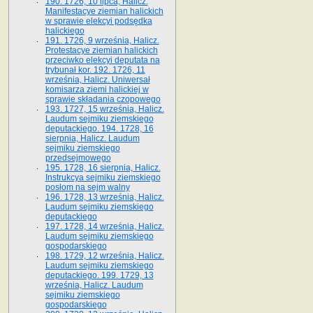
190. 1726, 10 lipca, Halicz.
Manifestacye ziemian halickich
w sprawie elekcyi podsędka
halickiego
191. 1726, 9 września, Halicz.
Protestacye ziemian halickich
przeciwko elekcyi deputata na
trybunał kor. 192. 1726, 11
września, Halicz. Uniwersał
komisarza ziemi halickiej w
sprawie składania czopowego
193. 1727, 15 września, Halicz.
Laudum sejmiku ziemskiego
deputackiego. 194. 1728, 16
sierpnia, Halicz. Laudum
sejmiku ziemskiego
przedsejmowego
195. 1728, 16 sierpnia, Halicz.
Instrukcya sejmiku ziemskiego
posłom na sejm walny
196. 1728, 13 września, Halicz.
Laudum sejmiku ziemskiego
deputackiego
197. 1728, 14 września, Halicz.
Laudum sejmiku ziemskiego
gospodarskiego
198. 1729, 12 września, Halicz.
Laudum sejmiku ziemskiego
deputackiego. 199. 1729, 13
września, Halicz. Laudum
sejmiku ziemskiego
gospodarskiego