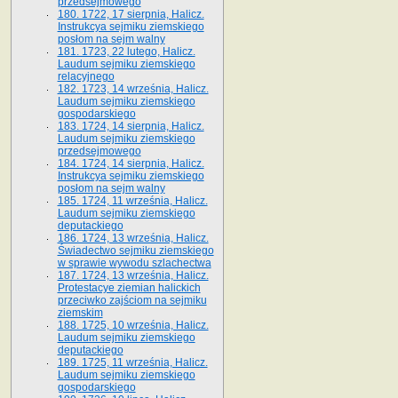
przedsejmowego
180. 1722, 17 sierpnia, Halicz.
Instrukcya sejmiku ziemskiego
posłom na sejm walny
181. 1723, 22 lutego, Halicz.
Laudum sejmiku ziemskiego
relacyjnego
182. 1723, 14 września, Halicz.
Laudum sejmiku ziemskiego
gospodarskiego
183. 1724, 14 sierpnia, Halicz.
Laudum sejmiku ziemskiego
przedsejmowego
184. 1724, 14 sierpnia, Halicz.
Instrukcya sejmiku ziemskiego
posłom na sejm walny
185. 1724, 11 września, Halicz.
Laudum sejmiku ziemskiego
deputackiego
186. 1724, 13 września, Halicz.
Świadectwo sejmiku ziemskiego
w sprawie wywodu szlachectwa
187. 1724, 13 września, Halicz.
Protestacye ziemian halickich
przeciwko zajściom na sejmiku
ziemskim
188. 1725, 10 września, Halicz.
Laudum sejmiku ziemskiego
deputackiego
189. 1725, 11 września, Halicz.
Laudum sejmiku ziemskiego
gospodarskiego