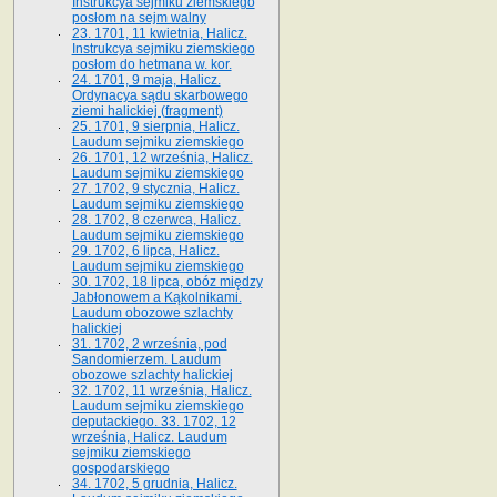
Instrukcya sejmiku ziemskiego
posłom na sejm walny
23. 1701, 11 kwietnia, Halicz.
Instrukcya sejmiku ziemskiego
posłom do hetmana w. kor.
24. 1701, 9 maja, Halicz.
Ordynacya sądu skarbowego
ziemi halickiej (fragment)
25. 1701, 9 sierpnia, Halicz.
Laudum sejmiku ziemskiego
26. 1701, 12 września, Halicz.
Laudum sejmiku ziemskiego
27. 1702, 9 stycznia, Halicz.
Laudum sejmiku ziemskiego
28. 1702, 8 czerwca, Halicz.
Laudum sejmiku ziemskiego
29. 1702, 6 lipca, Halicz.
Laudum sejmiku ziemskiego
30. 1702, 18 lipca, obóz między
Jabłonowem a Kąkolnikami.
Laudum obozowe szlachty
halickiej
31. 1702, 2 września, pod
Sandomierzem. Laudum
obozowe szlachty halickiej
32. 1702, 11 września, Halicz.
Laudum sejmiku ziemskiego
deputackiego. 33. 1702, 12
września, Halicz. Laudum
sejmiku ziemskiego
gospodarskiego
34. 1702, 5 grudnia, Halicz.