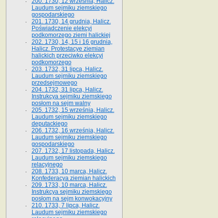
200. 1730, 12 września, Halicz.
Laudum sejmiku ziemskiego
gospodarskiego
201. 1730, 14 grudnia, Halicz.
Poświadczenie elekcyi
podkomorzego ziemi halickiej
202. 1730, 14, 15 i 16 grudnia,
Halicz. Protestacye ziemian
halickich przeciwko elekcyi
podkomorzego
203. 1732, 31 lipca, Halicz.
Laudum sejmiku ziemskiego
przedsejmowego
204. 1732, 31 lipca, Halicz.
Instrukcya sejmiku ziemskiego
posłom na sejm walny
205. 1732, 15 września, Halicz.
Laudum sejmiku ziemskiego
deputackiego
206. 1732, 16 września, Halicz.
Laudum sejmiku ziemskiego
gospodarskiego
207. 1732, 17 listopada, Halicz.
Laudum sejmiku ziemskiego
relacyjnego
208. 1733, 10 marca, Halicz.
Konfederacya ziemian halickich­
209. 1733, 10 marca, Halicz.
Instrukcya sejmiku ziemskiego
posłom na sejm konwokacyjny
210. 1733, 7 lipca, Halicz.
Laudum sejmiku ziemskiego