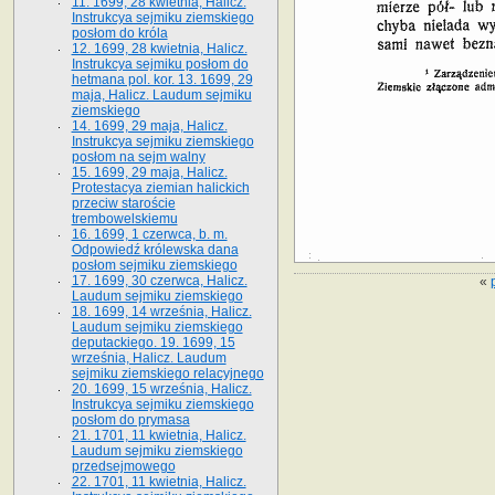
11. 1699, 28 kwietnia, Halicz.
Instrukcya sejmiku ziemskiego
posłom do króla
12. 1699, 28 kwietnia, Halicz.
Instrukcya sejmiku posłom do
hetmana pol. kor. 13. 1699, 29
maja, Halicz. Laudum sejmiku
ziemskiego
14. 1699, 29 maja, Halicz.
Instrukcya sejmiku ziemskiego
posłom na sejm walny
15. 1699, 29 maja, Halicz.
Protestacya ziemian halickich
przeciw staroście
trembowelskiemu
16. 1699, 1 czerwca, b. m.
Odpowiedź królewska dana
posłom sejmiku ziemskiego
17. 1699, 30 czerwca, Halicz.
«
Laudum sejmiku ziemskiego
18. 1699, 14 września, Halicz.
Laudum sejmiku ziemskiego
deputackiego. 19. 1699, 15
września, Halicz. Laudum
sejmiku ziemskiego relacyjnego
20. 1699, 15 września, Halicz.
Instrukcya sejmiku ziemskiego
posłom do prymasa
21. 1701, 11 kwietnia, Halicz.
Laudum sejmiku ziemskiego
przedsejmowego
22. 1701, 11 kwietnia, Halicz.