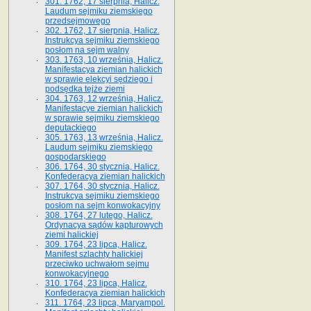
301. 1762, 17 sierpnia, Halicz.
Laudum sejmiku ziemskiego
przedsejmowego
302. 1762, 17 sierpnia, Halicz.
Instrukcya sejmiku ziemskiego
posłom na sejm walny
303. 1763, 10 września, Halicz.
Manifestacya ziemian halickich
w sprawie elekcyi sędziego i
podsędka tejże ziemi
304. 1763, 12 września, Halicz.
Manifestacye ziemian halickich
w sprawie sejmiku ziemskiego
deputackiego
305. 1763, 13 września, Halicz.
Laudum sejmiku ziemskiego
gospodarskiego
306. 1764, 30 stycznia, Halicz.
Konfederacya ziemian halickich
307. 1764, 30 stycznia, Halicz.
Instrukcya sejmiku ziemskiego
posłom na sejm konwokacyjny
308. 1764, 27 lutego, Halicz.
Ordynacya sądów kapturowych
ziemi halickiej
309. 1764, 23 lipca, Halicz.
Manifest szlachty halickiej
przeciwko uchwałom sejmu
konwokacyjnego
310. 1764, 23 lipca, Halicz.
Konfederacya ziemian halickich
311. 1764, 23 lipca, Maryampol.