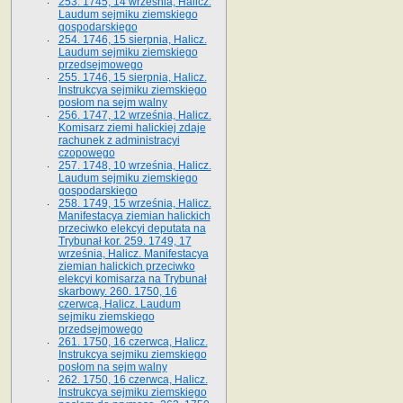
253. 1745, 14 września, Halicz.
Laudum sejmiku ziemskiego
gospodarskiego
254. 1746, 15 sierpnia, Halicz.
Laudum sejmiku ziemskiego
przedsejmowego
255. 1746, 15 sierpnia, Halicz.
Instrukcya sejmiku ziemskiego
posłom na sejm walny
256. 1747, 12 września, Halicz.
Komisarz ziemi halickiej zdaje
rachunek z administracyi
czopowego
257. 1748, 10 września, Halicz.
Laudum sejmiku ziemskiego
gospodarskiego
258. 1749, 15 września, Halicz.
Manifestacya ziemian halickich
przeciwko elekcyi deputata na
Trybunał kor. 259. 1749, 17
września, Halicz. Manifestacya
ziemian halickich przeciwko
elekcyi komisarza na Trybunał
skarbowy. 260. 1750, 16
czerwca, Halicz. Laudum
sejmiku ziemskiego
przedsejmowego
261. 1750, 16 czerwca, Halicz.
Instrukcya sejmiku ziemskiego
posłom na sejm walny
262. 1750, 16 czerwca, Halicz.
Instrukcya sejmiku ziemskiego